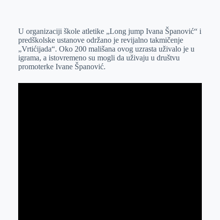
o
n
e
e
a
E
k
g
d
r
t
m
U organizaciji škole atletike „Long jump Ivana Španović“ i
e
I
s
a
predškolske ustanove održano je revijalno takmičenje
r
n
A
i
„Vrtićijada“. Oko 200 mališana ovog uzrasta uživalo je u
igrama, a istovremeno su mogli da uživaju u društvu
p
l
promoterke Ivane Španović.
p