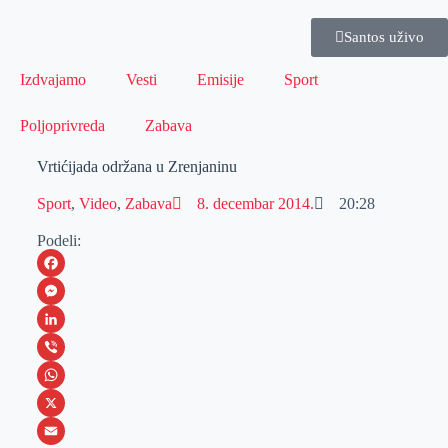
Santos uživo
Izdvajamo
Vesti
Emisije
Sport
Poljoprivreda
Zabava
Vrtićijada održana u Zrenjaninu
Sport
,
Video
,
Zabava
8. decembar 2014.
20:28
Podeli:
F
a
M
c
e
L
e
s
i
V
b
s
n
i
W
o
e
k
b
h
X