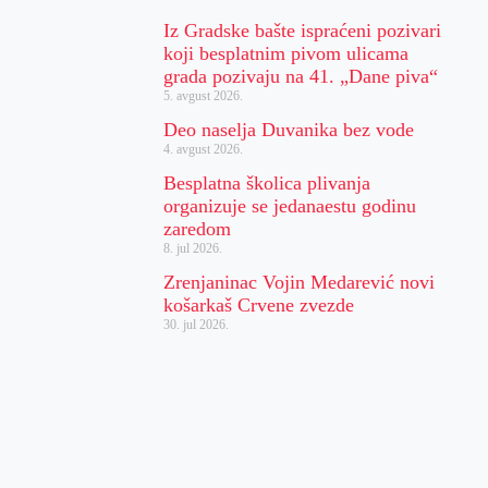
Iz Gradske bašte ispraćeni pozivari
koji besplatnim pivom ulicama
grada pozivaju na 41. „Dane piva“
5. avgust 2026.
Deo naselja Duvanika bez vode
4. avgust 2026.
Besplatna školica plivanja
organizuje se jedanaestu godinu
zaredom
8. jul 2026.
Zrenjaninac Vojin Medarević novi
košarkaš Crvene zvezde
30. jul 2026.