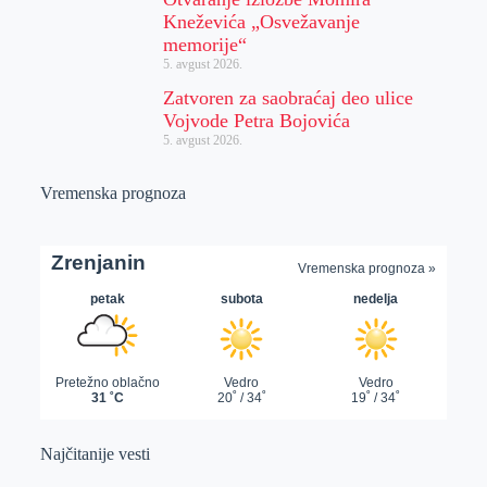
Kneževića „Osvežavanje
memorije“
5. avgust 2026.
Zatvoren za saobraćaj deo ulice
Vojvode Petra Bojovića
5. avgust 2026.
Vremenska prognoza
Najčitanije vesti