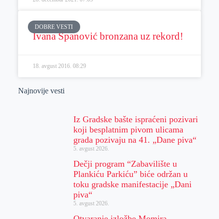
DOBRE VESTI
Ivana Španović bronzana uz rekord!
18. avgust 2016.
08:29
Najnovije vesti
Iz Gradske bašte ispraćeni pozivari
koji besplatnim pivom ulicama
grada pozivaju na 41. „Dane piva“
5. avgust 2026.
Dečji program “Zabavilište u
Plankiću Parkiću” biće održan u
toku gradske manifestacije „Dani
piva“
5. avgust 2026.
Otvaranje izložbe Momira