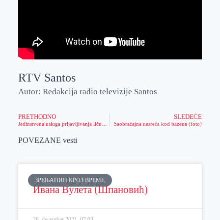
RTV Santos
Autor: Redakcija radio televizije Santos
PRETHODNO
SLEDEĆE
Jedinstvena usluga prijavljivanja ličnog imena deteta kod kuće
Saobraćajna nesreća kod bazena (foto)
POVEZANE vesti
ЗРЕЊАНИН КРОЗ ВРЕМЕ
Ивана Вулета (Шпановић)
28. decembar 2021.
07:03