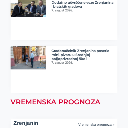
Dodatno učvršćene veze Zrenjanina
i bratskih gradova
7. avgust 2026.
Gradonačelnik Zrenjanina posetio
mini-pivaru u Srednjoj
poljoprivrednoj školi
7. avgust 2026.
VREMENSKA PROGNOZA