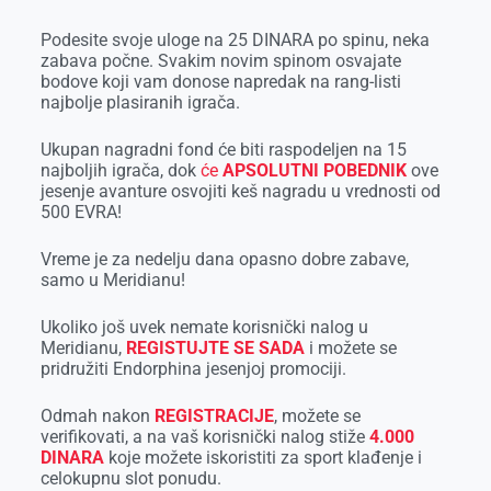
Podesite svoje uloge na 25 DINARA po spinu, neka
zabava počne. Svakim novim spinom osvajate
bodove koji vam donose napredak na rang-listi
najbolje plasiranih igrača.
Ukupan nagradni fond će biti raspodeljen na 15
najboljih igrača, dok
će
APSOLUTNI POBEDNIK
ove
jesenje avanture osvojiti keš nagradu u vrednosti od
500 EVRA!
Vreme je za nedelju dana opasno dobre zabave,
samo u Meridianu!
Ukoliko još uvek nemate korisnički nalog u
Meridianu,
REGISTUJTE SE SADA
i možete se
pridružiti Endorphina jesenjoj promociji.
Odmah nakon
REGISTRACIJE
, možete se
verifikovati, a na vaš korisnički nalog stiže
4.000
DINARA
koje možete iskoristiti za sport klađenje i
celokupnu slot ponudu.