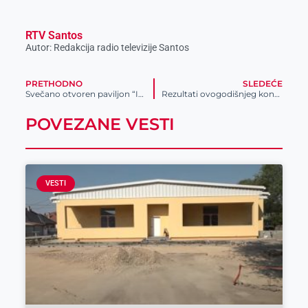
RTV Santos
Autor: Redakcija radio televizije Santos
PRETHODNO
SLEDEĆE
Svečano otvoren paviljon “Isidorina s(c)ena” u Perlezu i održan koncert u Kulturnoj stanici Baštinar mlin
Rezultati ovogodišnjeg konkursa NIS “Zajednici zajedno”: za šest školskih ustanova na teritoriji grada i Tehnički fakultet opredeljeno 16 miliona dinara
POVEZANE VESTI
VESTI