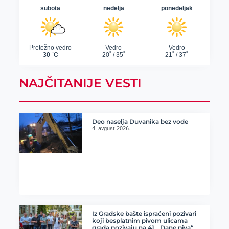
NAJČITANIJE VESTI
Deo naselja Duvanika bez vode
4. avgust 2026.
Iz Gradske bašte ispraćeni pozivari
koji besplatnim pivom ulicama
grada pozivaju na 41. „Dane piva“