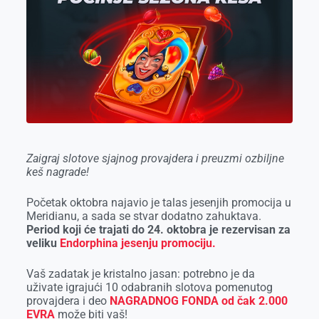
o
n
d
A
o
g
I
p
k
e
n
p
r
Zaigraj slotove sjajnog provajdera i preuzmi ozbiljne
keš nagrade!
Početak oktobra najavio je talas jesenjih promocija u
Meridianu, a sada se stvar dodatno zahuktava.
Period koji će trajati do 24. oktobra je rezervisan za
veliku
Endorphina jesenju promociju.
Vaš zadatak je kristalno jasan: potrebno je da
uživate igrajući 10 odabranih slotova pomenutog
provajdera i deo
NAGRADNOG FONDA od čak 2.000
EVRA
može biti vaš!