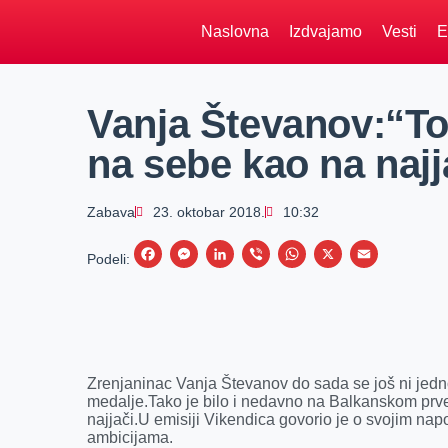
Naslovna
Izdvajamo
Vesti
E
Vanja Števanov:“To
na sebe kao na naj
Zabava
23. oktobar 2018.
10:32
F
M
L
V
W
X
E
Podeli:
a
e
i
i
h
m
c
s
n
b
a
a
e
s
k
e
t
i
b
e
e
r
s
l
Zrenjaninac Vanja Števanov do sada se još ni jedno
o
n
d
A
medalje.Tako je bilo i nedavno na Balkanskom prven
najjači.U emisiji Vikendica govorio je o svojim nap
o
g
I
p
ambicijama.