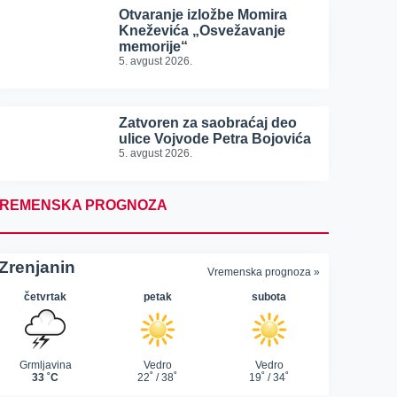
Otvaranje izložbe Momira
Kneževića „Osvežavanje
memorije“
5. avgust 2026.
Zatvoren za saobraćaj deo
ulice Vojvode Petra Bojovića
5. avgust 2026.
REMENSKA PROGNOZA