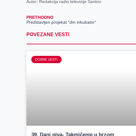
Autor: Redakcija radio televizije Santos
PRETHODNO
Predstavljen projekat “dm inkubator“
POVEZANE VESTI
DOBRE VESTI
39. Dani piva- Takmičenje u brzom