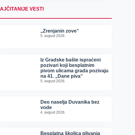
AJČITANIJE VESTI
„Zrenjanin zove“
5. avgust 2026.
Iz Gradske bašte ispraćeni
pozivari koji besplatnim
pivom ulicama grada pozivaju
na 41. „Dane piva“
5. avgust 2026.
Deo naselja Duvanika bez
vode
4. avgust 2026.
Besplatna školica plivanja