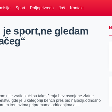
misije
Sport
Poljoprivreda
Još
Kontakt
 je sport,ne gledam
N
jačeg“
m nije vratio kući sa takmičenja bez osvojene zlatne
stvu gde je u kategoriji bench pres bio najbolji,odnosno
ornim treninzima,pripremama,odricanjima ali i