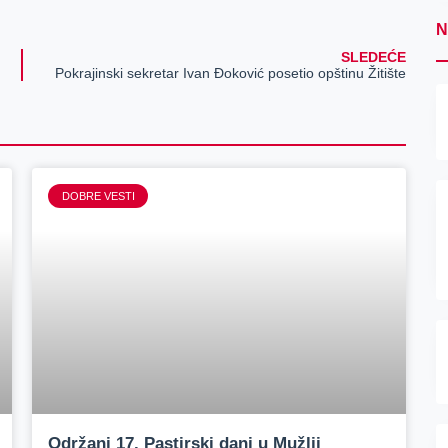
N
SLEDEĆE
Pokrajinski sekretar Ivan Đoković posetio opštinu Žitište
DOBRE VESTI
Održani 17. Pastirski dani u Mužlji