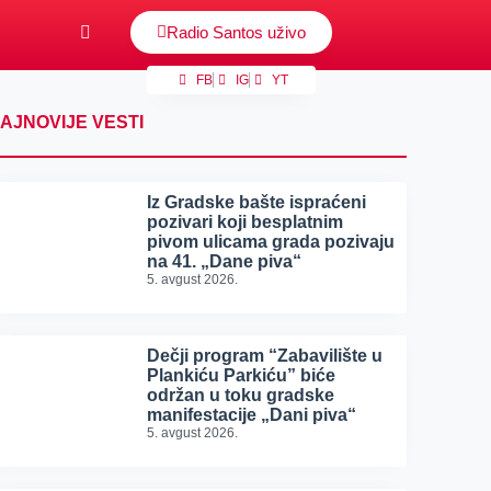
Radio Santos uživo
FB
IG
YT
AJNOVIJE VESTI
Iz Gradske bašte ispraćeni
pozivari koji besplatnim
pivom ulicama grada pozivaju
na 41. „Dane piva“
5. avgust 2026.
Dečji program “Zabavilište u
Plankiću Parkiću” biće
održan u toku gradske
manifestacije „Dani piva“
5. avgust 2026.