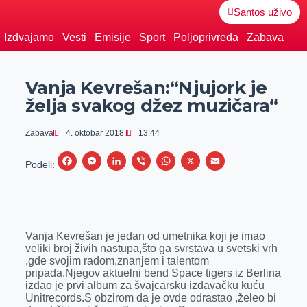
Santos uživo
Izdvajamo
Vesti
Emisije
Sport
Poljoprivreda
Zabava
Vanja Kevrešan:“Njujork je
želja svakog džez muzičara“
Zabava
4. oktobar 2018.
13:44
F
M
L
V
W
X
E
Podeli:
a
e
i
i
h
m
c
s
n
b
a
a
e
s
k
e
t
i
Vanja Kevrešan je jedan od umetnika koji je imao
b
e
e
r
s
l
veliki broj živih nastupa,što ga svrstava u svetski vrh
o
n
d
A
,gde svojim radom,znanjem i talentom
pripada.Njegov aktuelni bend Space tigers iz Berlina
o
g
I
p
izdao je prvi album za švajcarsku izdavačku kuću
k
e
n
p
Unitrecords.S obzirom da je ovde odrastao ,želeo bi