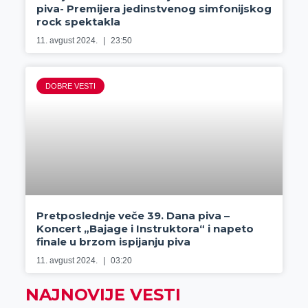
piva- Premijera jedinstvenog simfonijskog
rock spektakla
11. avgust 2024.
23:50
DOBRE VESTI
Pretposlednje veče 39. Dana piva –
Koncert „Bajage i Instruktora“ i napeto
finale u brzom ispijanju piva
11. avgust 2024.
03:20
NAJNOVIJE VESTI