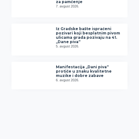
za pamćenje
7. avgust 2026.
Iz Gradske bašte ispraćeni
pozivari koji besplatnim pivom
ulicama grada pozivaju na 41.
„Dane piva“
5. avgust 2026.
Manifestacija „Dani piva“
protiče u znaku kvalitetne
muzike i dobre zabave
6. avgust 2026.