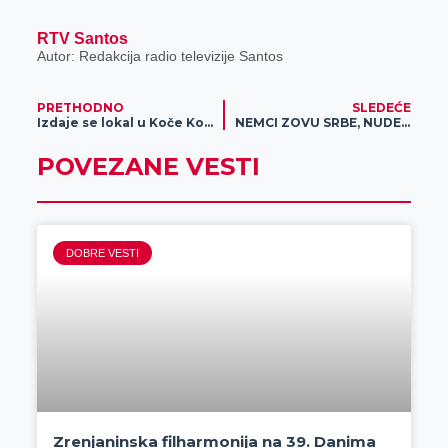
RTV Santos
Autor: Redakcija radio televizije Santos
PRETHODNO
SLEDEĆE
Izdaje se lokal u Koče Kolarovoj
NEMCI ZOVU SRBE, NUDE BOGATO PLAĆEN POSAO: Ne treba vam obrazovanje, a ni nemački! OVO SU POSLOVI KOJE NUDE
POVEZANE VESTI
DOBRE VESTI
Zrenjaninska filharmonija na 39. Danima