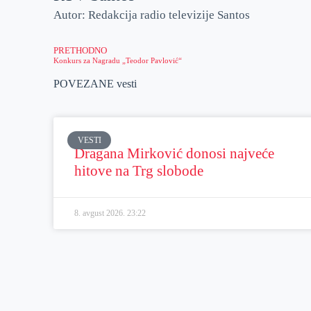
Autor: Redakcija radio televizije Santos
PRETHODNO
Konkurs za Nagradu „Teodor Pavlović“
POVEZANE vesti
VESTI
Dragana Mirković donosi najveće
hitove na Trg slobode
8. avgust 2026.
23:22