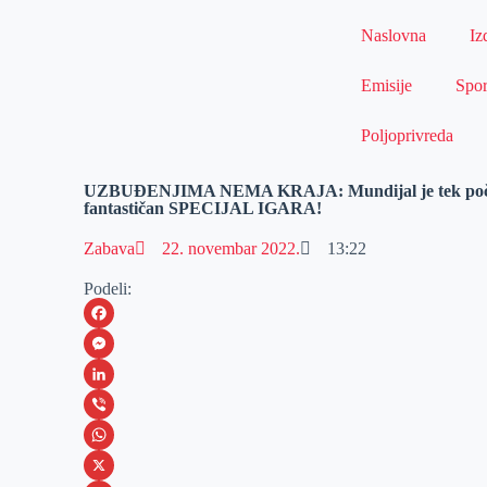
Naslovna
Iz
Emisije
Spor
Poljoprivreda
UZBUĐENJIMA NEMA KRAJA: Mundijal je tek počeo –
fantastičan SPECIJAL IGARA!
Zabava
22. novembar 2022.
13:22
Podeli:
F
a
M
c
e
L
e
s
i
V
b
s
n
i
W