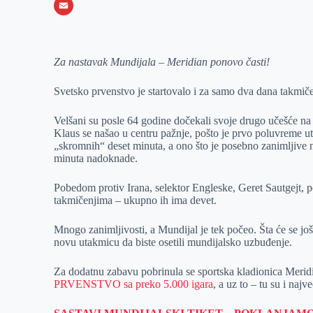
o
e
k
b
h
X
o
n
e
e
a
E
k
g
d
r
t
m
Za nastavak Mundijala – Meridian ponovo časti!
e
I
s
a
r
n
A
i
Svetsko prvenstvo je startovalo i za samo dva dana takmi
p
l
Velšani su posle 64 godine dočekali svoje drugo učešće na 
p
Klaus se našao u centru pažnje, pošto je prvo poluvreme u
„skromnih“ deset minuta, a ono što je posebno zanimljive n
minuta nadoknade.
Pobedom protiv Irana, selektor Engleske, Geret Sautgejt, po
takmičenjima – ukupno ih ima devet.
Mnogo zanimljivosti, a Mundijal je tek počeo. Šta će se još 
novu utakmicu da biste osetili mundijalsko uzbuđenje.
Za dodatnu zabavu pobrinula se sportska kladionica Meridi
PRVENSTVO sa preko 5.000 igara
, a uz to – tu su i najv