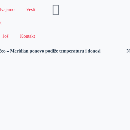
dvajamo
Vesti
t
Još
Kontakt
 Meridian ponovo podiže temperaturu i donosi
N