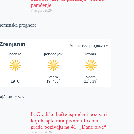
pamćenje
7. avgust 2026.
remenska prognoza
jčitanije vesti
Iz Gradske bašte ispraćeni pozivari
koji besplatnim pivom ulicama
grada pozivaju na 41. „Dane piva“
5. avgust 2026.