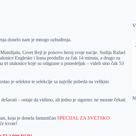
V
čenja donelo nam je mnogo uzbuđenja.
Mundijalu, Geret Bejl je ponovo heroj svoje nacije. Sudija Rafael
takmice Engleske i Irana produžio za čak 14 minuta, a drugo za
a tri utakmice koje su odigrane u ponedeljak – videli smo čak 53
stao je selektor te selekcije sa najviše pobeda na velikim
Na
dešavati – ostaje da vidimo, ali jedno je sigurno: ne morate čekati
an, koja je donela fantastičan
SPECIJAL ZA SVETSKO
eće kvote!