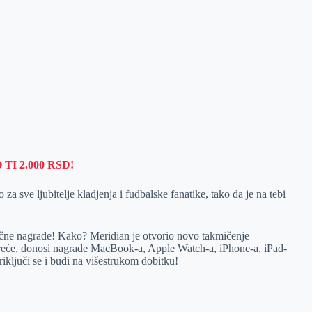
I 2.000 RSD!
a sve ljubitelje kladjenja i fudbalske fanatike, tako da je na tebi
stične nagrade! Kako? Meridian je otvorio novo takmičenje
 sreće, donosi nagrade MacBook-a, Apple Watch-a, iPhone-a, iPad-
priključi se i budi na višestrukom dobitku!