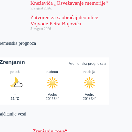
Kneževića „Osvežavanje memorije“
5. avgust 2026.
Zatvoren za saobraćaj deo ulice
Vojvode Petra Bojovića
5. avgust 2026.
remenska prognoza
jčitanije vesti
„Zrenjanin zove“