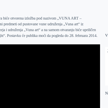
ara biće otvorena izložba pod nazivom „VUNA ART –
jeni predmeti od pustovane vune udruženja „Vuna art“ iz
zeja i udruženja „Vuna art“ a na samom otvaranju biće upriličen
V
ight“. Postavku će publika moći da pogleda do 28. februara 2014.
Na