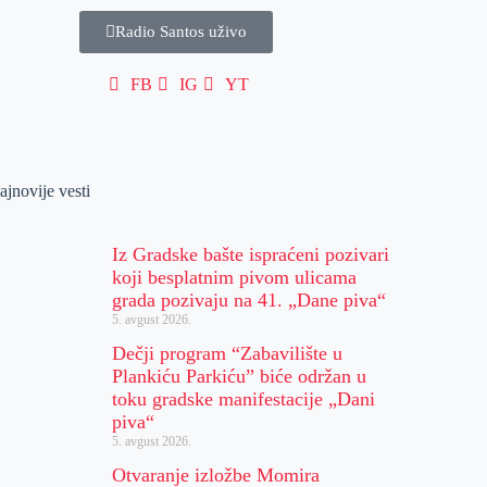
Radio Santos uživo
FB
IG
YT
ajnovije vesti
Iz Gradske bašte ispraćeni pozivari
koji besplatnim pivom ulicama
grada pozivaju na 41. „Dane piva“
5. avgust 2026.
Dečji program “Zabavilište u
Plankiću Parkiću” biće održan u
toku gradske manifestacije „Dani
piva“
5. avgust 2026.
Otvaranje izložbe Momira