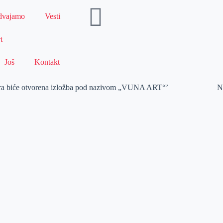
dvajamo
Vesti
t
Još
Kontakt
ara biće otvorena izložba pod nazivom „VUNA ART“’
N