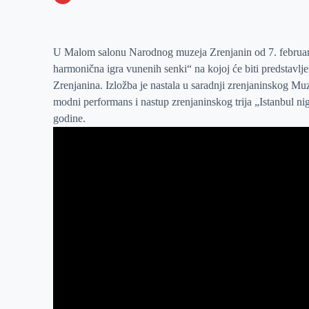
o
n
e
e
a
E
k
g
d
r
t
m
e
I
s
a
U Malom salonu Narodnog muzeja Zrenjanin od 7. febru
harmonična igra vunenih senki“ na kojoj će biti predstavl
r
n
A
i
Zrenjanina. Izložba je nastala u saradnji zrenjaninskog Mu
p
l
modni performans i nastup zrenjaninskog trija „Istanbul n
p
godine.