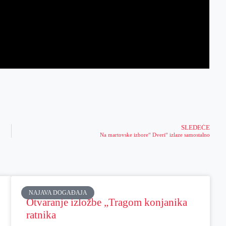
SLEDEĆE
Na martovske izbore“ Dveri“ izlaze samostalno
NAJAVA DOGAĐAJA
Otvaranje izložbe „Tragom konjanika
ratnika