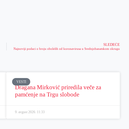
SLEDEĆE
Najnoviji podaci o broju obolelih od koronavirusa u Srednjobanatskom okrugu
VESTI
Dragana Mirković priredila veče za
pamćenje na Trgu slobode
9. avgust 2026.
11:33