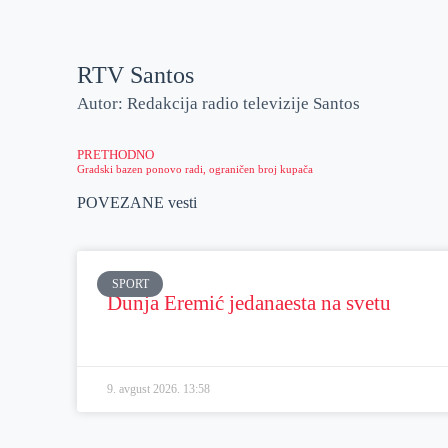
RTV Santos
Autor: Redakcija radio televizije Santos
PRETHODNO
Gradski bazen ponovo radi, ograničen broj kupača
POVEZANE vesti
SPORT
Dunja Eremić jedanaesta na svetu
9. avgust 2026.
13:58