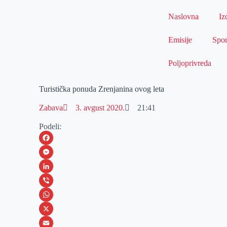
Naslovna
Iz
Emisije
Spor
Poljoprivreda
Turistička ponuda Zrenjanina ovog leta
Zabava
3. avgust 2020.
21:41
Podeli:
F
a
M
c
e
L
e
s
i
V
b
s
n
i
W
o
e
k
b
h
X