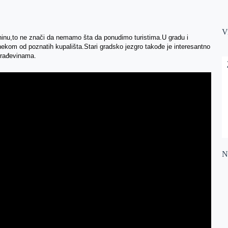
V
ninu,to ne znači da nemamo šta da ponudimo turistima.U gradu i
 nekom od poznatih kupališta.Stari gradsko jezgro takođe je interesantno
 građevinama.
Na