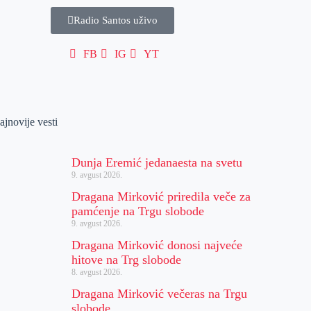
Radio Santos uživo
FB
IG
YT
ajnovije vesti
Dunja Eremić jedanaesta na svetu
9. avgust 2026.
Dragana Mirković priredila veče za
pamćenje na Trgu slobode
9. avgust 2026.
Dragana Mirković donosi najveće
hitove na Trg slobode
8. avgust 2026.
Dragana Mirković večeras na Trgu
slobode