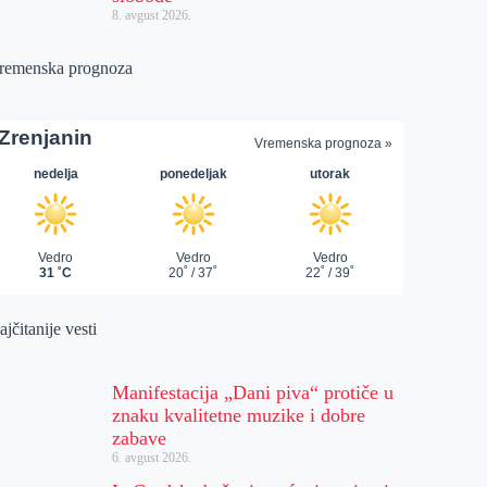
8. avgust 2026.
remenska prognoza
jčitanije vesti
Manifestacija „Dani piva“ protiče u
znaku kvalitetne muzike i dobre
zabave
6. avgust 2026.