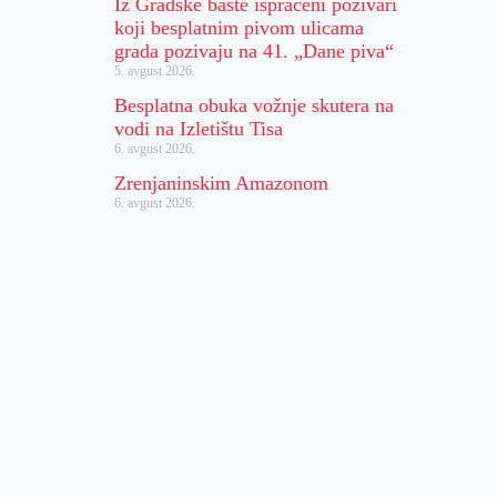
Iz Gradske bašte ispraćeni pozivari
koji besplatnim pivom ulicama
grada pozivaju na 41. „Dane piva“
5. avgust 2026.
Besplatna obuka vožnje skutera na
vodi na Izletištu Tisa
6. avgust 2026.
Zrenjaninskim Amazonom
6. avgust 2026.