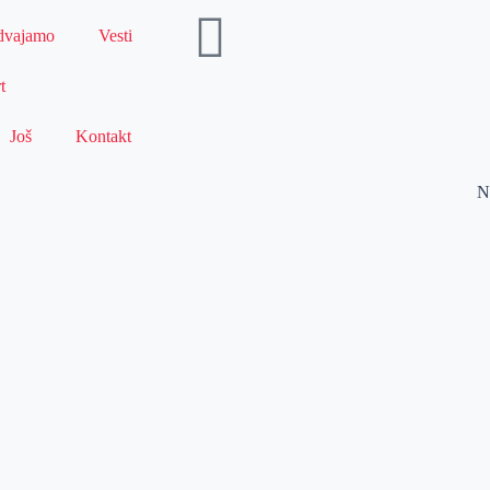
dvajamo
Vesti
t
Još
Kontakt
N