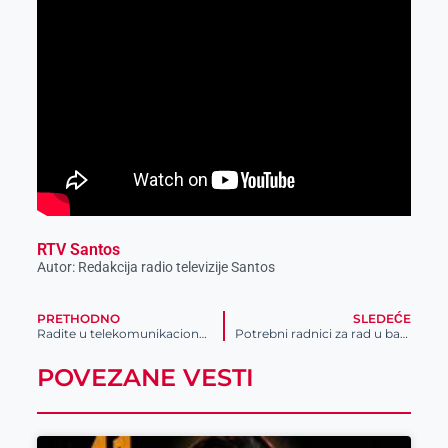
RTV Santos
Autor: Redakcija radio televizije Santos
PRETHODNO
SLEDEĆE
Radite u telekomunikacionoj kompaniji u Zrenjaninu
Potrebni radnici za rad u bašti Pozorišnog kluba
POVEZANE VESTI