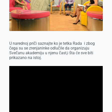
o
g
I
p
k
e
n
p
r
U narednoj priči saznajte ko je tetka Rada i zbog
čega su se zrenjaninke odlučile da organizuju
Svečanu akademiju u njenu čast,i šta će sve biti
prikazano na istoj.