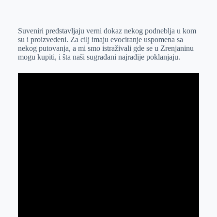
o
n
e
e
a
E
k
g
d
r
t
m
Suveniri predstavljaju verni dokaz nekog podneblja u kom
e
I
s
a
su i proizvedeni. Za cilj imaju evociranje uspomena sa
r
n
A
i
nekog putovanja, a mi smo istraživali gde se u Zrenjaninu
mogu kupiti, i šta naši sugrađani najradije poklanjaju.
p
l
p