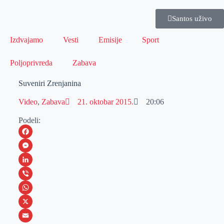
Santos uživo
Izdvajamo
Vesti
Emisije
Sport
Poljoprivreda
Zabava
Suveniri Zrenjanina
Video
,
Zabava
21. oktobar 2015.
20:06
Podeli:
F
a
M
c
e
L
e
s
i
V
b
s
n
i
W
o
e
k
b
h
X