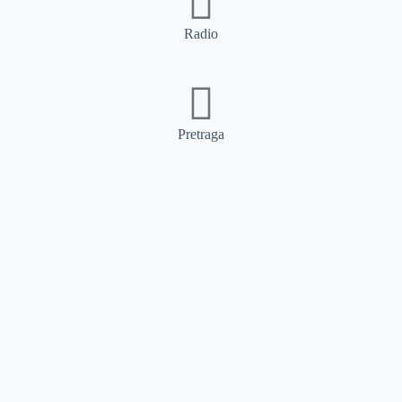
Radio
Pretraga
Pretraga
Kategorije
Ostalo
Naslovna
Izdvajamo