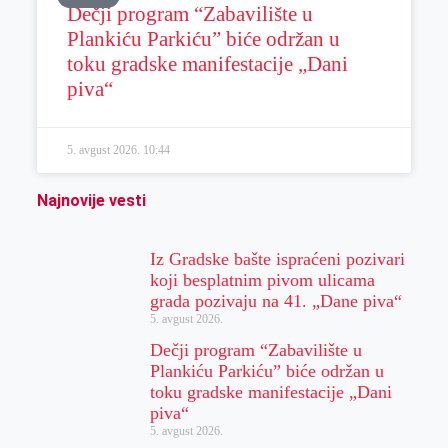
Dečji program “Zabavilište u
Plankiću Parkiću” biće održan u
toku gradske manifestacije „Dani
piva“
5. avgust 2026.
10:44
Najnovije vesti
Iz Gradske bašte ispraćeni pozivari
koji besplatnim pivom ulicama
grada pozivaju na 41. „Dane piva“
5. avgust 2026.
Dečji program “Zabavilište u
Plankiću Parkiću” biće održan u
toku gradske manifestacije „Dani
piva“
5. avgust 2026.