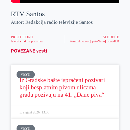
RTV Santos
Autor: Redakcija radio televizije Santos
PRETHODNO
SLEDEĆE
Izletišta nakon praznika
Pomozimo ovoj petočlanoj porodici!
POVEZANE vesti
VESTI
Iz Gradske bašte ispraćeni pozivari
koji besplatnim pivom ulicama
grada pozivaju na 41. „Dane piva“
5. avgust 2026.
13:36
VESTI