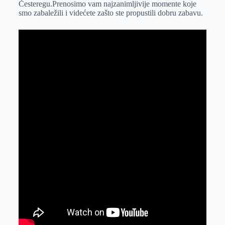
Česteregu.Prenosimo vam najzanimljivije momente koje
r
n
A
i
smo zabaležili i videćete zašto ste propustili dobru zabavu.
p
l
p