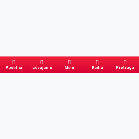
Početna
Izdvajamo
Meni
Radio
Pretraga
Pretraga
Kategorije
Ostalo
Naslovna