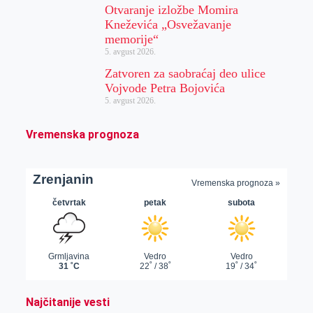
Otvaranje izložbe Momira
Kneževića „Osvežavanje
memorije“
5. avgust 2026.
Zatvoren za saobraćaj deo ulice
Vojvode Petra Bojovića
5. avgust 2026.
Vremenska prognoza
Najčitanije vesti