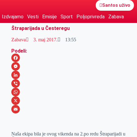
Santos uživo
Izdvajamo
Vesti
Emisije
Sport
Poljoprivreda
Zabava
Štraparijada u Česteregu
Zabava
3. maj 2017.
13:55
Podeli:
F
a
M
c
e
L
e
s
i
V
b
s
n
i
W
o
e
k
b
h
X
o
n
e
e
a
E
k
g
d
r
t
m
Naša ekipa bila je ovog vikenda na 2.po redu Štraparijadi u
e
I
s
a