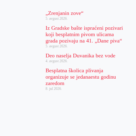
„Zrenjanin zove“
5. avgust 2026.
Iz Gradske bašte ispraćeni pozivari
koji besplatnim pivom ulicama
grada pozivaju na 41. „Dane piva“
5. avgust 2026.
Deo naselja Duvanika bez vode
4. avgust 2026.
Besplatna školica plivanja
organizuje se jedanaestu godinu
zaredom
8. jul 2026.