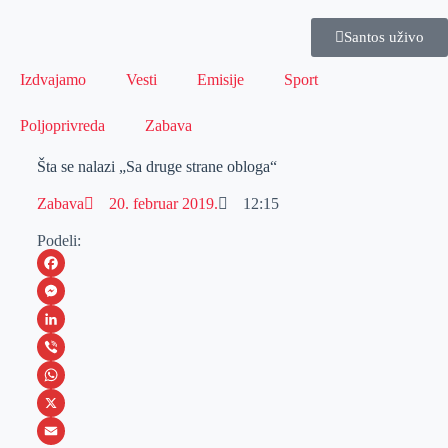
Santos uživo
Izdvajamo
Vesti
Emisije
Sport
Poljoprivreda
Zabava
Šta se nalazi „Sa druge strane obloga“
Zabava
20. februar 2019.
12:15
Podeli:
F
a
M
c
e
L
e
s
i
V
b
s
n
i
W
o
e
k
b
h
X