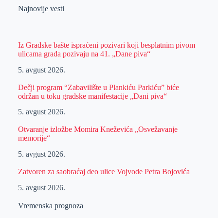
Najnovije vesti
Iz Gradske bašte ispraćeni pozivari koji besplatnim pivom
ulicama grada pozivaju na 41. „Dane piva“
5. avgust 2026.
Dečji program “Zabavilište u Plankiću Parkiću” biće
održan u toku gradske manifestacije „Dani piva“
5. avgust 2026.
Otvaranje izložbe Momira Kneževića „Osvežavanje
memorije“
5. avgust 2026.
Zatvoren za saobraćaj deo ulice Vojvode Petra Bojovića
5. avgust 2026.
Vremenska prognoza