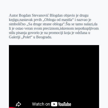
o
n
e
e
a
E
k
g
d
r
t
m
Autor Bogdan Stevanović Blogdan objavio je drugu
e
I
s
a
knjigu,nastavak prvih „Obloga od mastila“ i nazvao je
r
n
A
i
simbolično „Sa druge strane obloga“.Šta se tamo nalazi,da
li je ostao veran svom preciznom,iskrenom nepotkupljivom
p
l
stilu pisanja govorio je na promociji koja je održana u
p
Galeriji „Polet“ u Beogradu.