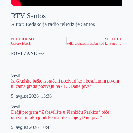
RTV Santos
Autor: Redakcija radio televizije Santos
PRETHODNO
SLEDEĆE
Uskoro izbori?
Policija uhapsila osobu kod koje su pronašli bombu, pušku bez brojeva i municiju
POVEZANE vesti
Vesti
Iz Gradske bašte ispraćeni pozivari koji besplatnim pivom
ulicama grada pozivaju na 41. „Dane piva“
5. avgust 2026.
13:36
Vesti
Dečji program “Zabavilište u Plankiću Parkiću” biće
održan u toku gradske manifestacije „Dani piva“
5. avgust 2026.
10:44