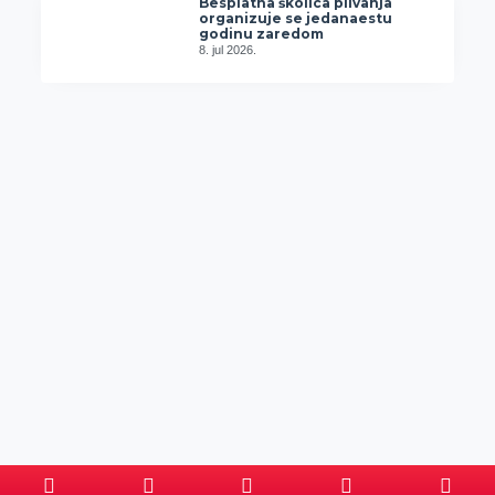
Besplatna školica plivanja
organizuje se jedanaestu
godinu zaredom
8. jul 2026.