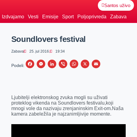
Santos uživo
Izdvajamo
Vesti
Emisije
Sport
Poljoprivreda
Zabava
Soundlovers festival
Zabava
25. jul 2016.
19:34
F
M
L
V
W
X
E
Podeli:
a
e
i
i
h
m
c
s
n
b
a
a
e
s
k
e
t
i
Ljubitelji elektronskog zvuka mogli su uživati
b
e
e
r
s
l
proteklog vikenda na Soundlovers festivalu,koji
o
n
d
A
mnogi vole da nazivaju zrenjaninskim Exit-om.Naša
kamera zabeležila je najzanimljivije momente.
o
g
I
p
k
e
n
p
r