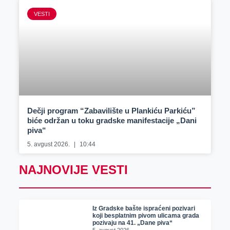
VESTI
Dečji program “Zabavilište u Plankiću Parkiću”
biće održan u toku gradske manifestacije „Dani
piva“
5. avgust 2026.
10:44
NAJNOVIJE VESTI
Iz Gradske bašte ispraćeni pozivari
koji besplatnim pivom ulicama grada
pozivaju na 41. „Dane piva“