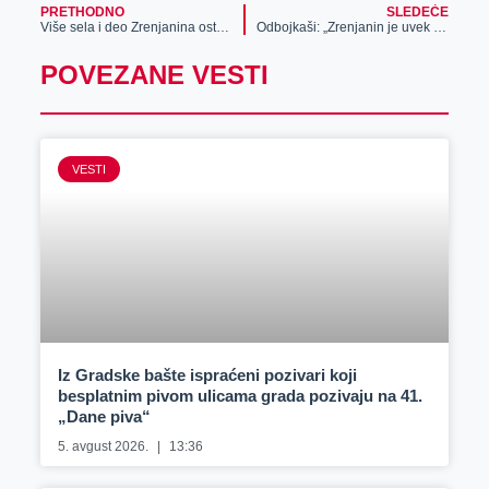
PRETHODNO
SLEDEĆE
Više sela i deo Zrenjanina ostaje sutra bez struje
Odbojkaši: „Zrenjanin je uvek bio grad sporta i dobar domaćin“
POVEZANE VESTI
VESTI
Iz Gradske bašte ispraćeni pozivari koji
besplatnim pivom ulicama grada pozivaju na 41.
„Dane piva“
5. avgust 2026.
13:36