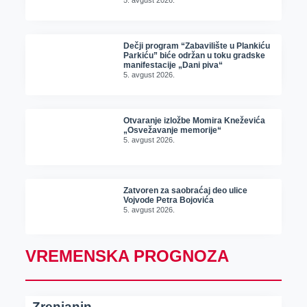
5. avgust 2026.
Dečji program “Zabavilište u Plankiću
Parkiću” biće održan u toku gradske
manifestacije „Dani piva“
5. avgust 2026.
Otvaranje izložbe Momira Kneževića
„Osvežavanje memorije“
5. avgust 2026.
Zatvoren za saobraćaj deo ulice
Vojvode Petra Bojovića
5. avgust 2026.
VREMENSKA PROGNOZA