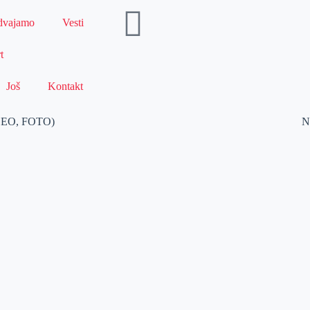
dvajamo
Vesti
t
Još
Kontakt
VIDEO, FOTO)
N