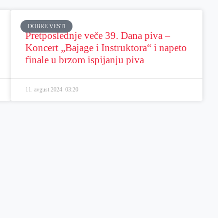
DOBRE VESTI
Pretposlednje veče 39. Dana piva –
Koncert „Bajage i Instruktora“ i napeto
finale u brzom ispijanju piva
11. avgust 2024.
03:20