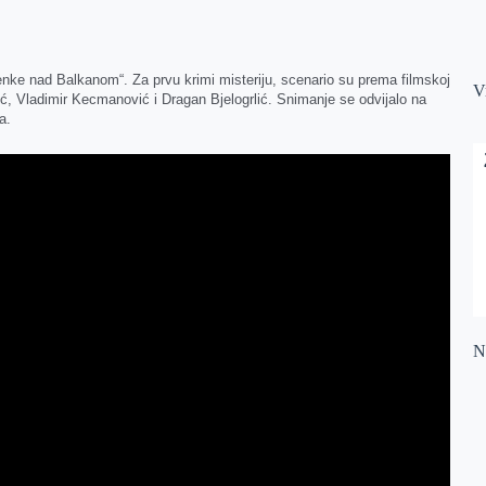
nke nad Balkanom“. Za prvu krimi misteriju, scenario su prema filmskoj
V
ić, Vladimir Kecmanović i Dragan Bjelogrlić. Snimanje se odvijalo na
a.
Na