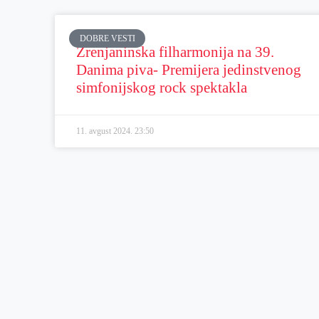
DOBRE VESTI
Zrenjaninska filharmonija na 39.
Danima piva- Premijera jedinstvenog
simfonijskog rock spektakla
11. avgust 2024.
23:50