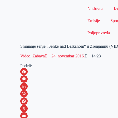
Naslovna
Iz
Emisije
Spor
Poljoprivreda
Snimanje serije „Senke nad Balkanom“ u Zrenjaninu (
Video
,
Zabava
24. novembar 2016.
14:23
Podeli:
F
a
M
c
e
L
e
s
i
V
b
s
n
i
W
o
e
k
b
h
X