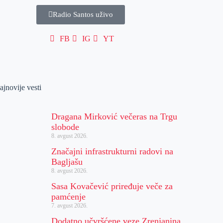
Radio Santos uživo
FB
IG
YT
ajnovije vesti
Dragana Mirković večeras na Trgu
slobode
8. avgust 2026.
Značajni infrastrukturni radovi na
Bagljašu
8. avgust 2026.
Sasa Kovačević priređuje veče za
pamćenje
7. avgust 2026.
Dodatno učvršćene veze Zrenjanina