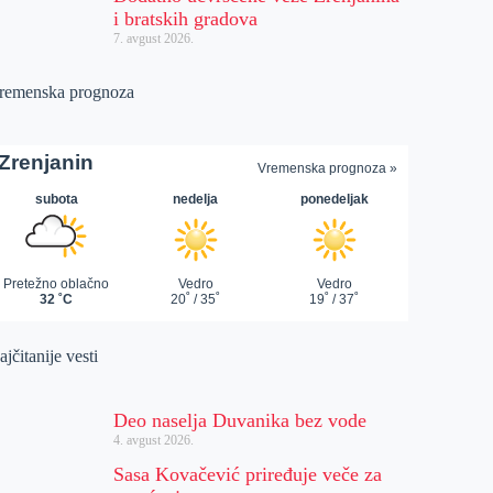
i bratskih gradova
7. avgust 2026.
remenska prognoza
jčitanije vesti
Deo naselja Duvanika bez vode
4. avgust 2026.
Sasa Kovačević priređuje veče za