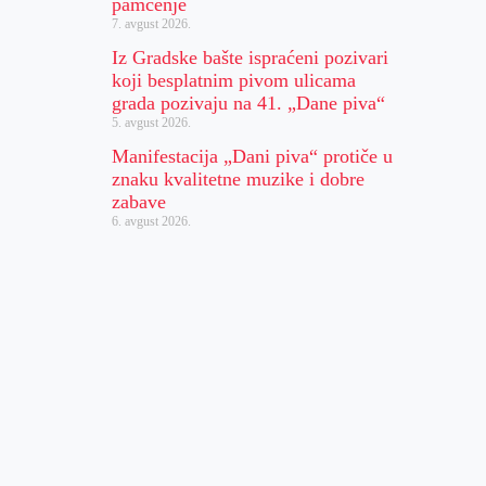
pamćenje
7. avgust 2026.
Iz Gradske bašte ispraćeni pozivari
koji besplatnim pivom ulicama
grada pozivaju na 41. „Dane piva“
5. avgust 2026.
Manifestacija „Dani piva“ protiče u
znaku kvalitetne muzike i dobre
zabave
6. avgust 2026.