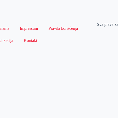
Sva prava z
 nama
Impressum
Pravila korišćenja
likacija
Kontakt
Naslovna
Izdvajamo