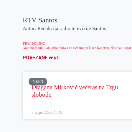
RTV Santos
Autor: Redakcija radio televizije Santos
PRETHODNO
POVEZANE vesti
VESTI
Dragana Mirković večeras na Trgu
slobode
8. avgust 2026.
15:45