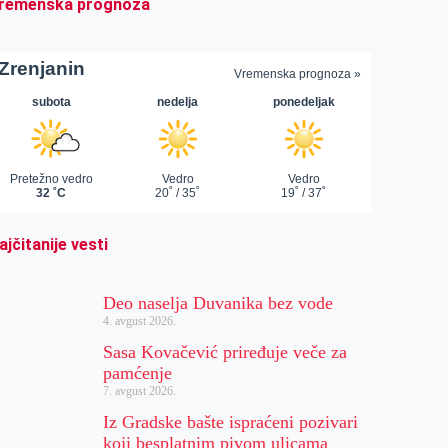
remenska prognoza
ajčitanije vesti
Deo naselja Duvanika bez vode
4. avgust 2026.
Sasa Kovačević priređuje veče za
pamćenje
7. avgust 2026.
Iz Gradske bašte ispraćeni pozivari
koji besplatnim pivom ulicama