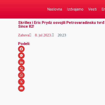
Naslovna
Izdvajamo
Vesti
Em
Skrillex i Eric Prydz osvojili Petrovaradinsku tv
Since 82!
Zabava
8. jul 2023.
20:23
Podeli:
F
a
M
c
e
L
e
s
i
V
b
s
n
i
W
o
e
k
b
h
X
o
n
e
e
a
E
k
g
d
r
t
m