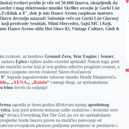
V
nskoj tvrđavi prošlo je više od 50.000 fanova, okupljenih da
rder i mag elektronske muzike Skrillex osvojio je Gorki List
„Zvižduk u 8″, dok je mts Dance Arenu rasplesao maestro
 čitavu deceniju unazad! Subotnje veče na Gorki List Glavnoj
, koji predvode Senidah, Mimi Mercedez, Sajsi MC i Kejt,
 mts Dance Arenu stižu Hot Since 82, Vintage Culture, Gioli &
skim zvukom, uz bendove
Ground Zero, War Engine
i
Jenner
,
l sastava
Epica
i njihov audio-vizuelni spektakl! Nakon toga, pred
nske muzičke scene koji je ovu godinu odlučno proglasio svojom, a
N
 albuma i potpuno novim zvukom! Skoro dvočasovni
 8″
legende jugoslovenske zabavne muzike Đorđa Marjanovića.
ble
„, „
XENA
„, „
Ratata
“
i mnogi drugi, uz spektakularnu
nu binu
doveli do usijanja!
 Arena
ugostila je deset godina iščekivani nastup
apsolutnog
rydza
, koji jejoš jednom dokazao zašto zasluženo i dosledno nosi
ing“
dvojca Everything But The Girl, pa sve do spektakularne
epregledne horde fanova poveo na muzičko putovanje od
vodećem evropskom plesnom podijumu premijerno se predstavio i