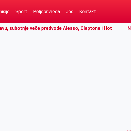
isije
Sport
Poljoprivreda
Još
Kontakt
rđavu, subotnje veče predvode Alesso, Claptone i Hot
N