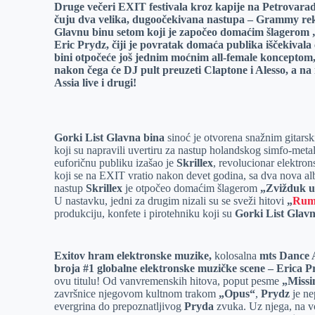
Druge večeri EXIT festivala kroz kapije na Petrovaradi
e
I
s
a
čuju dva velika, dugoočekivana nastupa – Grammy reko
r
n
A
i
Glavnu binu setom koji je započeo domaćim šlagerom 
Eric Prydz, čiji je povratak domaća publika iščekivala
p
l
bini otpočeće još jednim moćnim all-female konceptom
p
nakon čega će DJ pult preuzeti Claptone i Alesso, a na
Assia live i drugi!
Gorki List Glavna bina
sinoć je otvorena snažnim gitar
koji su napravili uvertiru za nastup holandskog simfo-meta
euforičnu publiku izašao je
Skrillex
, revolucionar elektro
koji se na EXIT vratio nakon devet godina, sa dva nova
nastup
Skrillex
je otpočeo domaćim šlagerom
„Zvižduk u
U nastavku, jedni za drugim nizali su se sveži hitovi
„
Rum
produkciju, konfete i pirotehniku koji su
Gorki List Glav
Exitov hram elektronske muzike,
kolosalna
mts Dance
broja #1 globalne elektronske muzičke scene –
Erica P
ovu titulu! Od vanvremenskih hitova, poput pesme
„Miss
završnice njegovom kultnom trakom
„Opus“
,
Prydz
je n
evergrina do prepoznatljivog
Pryda
zvuka. Uz njega, na 