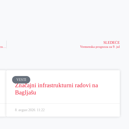
SLEDEĆE
Gradonačelnik u obilasku radova na asfaltiranju Ulice Kapetana Nalepke u Aradcu, od juče nov asfalt i u Tomićevoj u Zrenjaninu
Vremenska prognoza za 9. jul
VESTI
Značajni infrastrukturni radovi na
Bagljašu
8. avgust 2026.
11:22