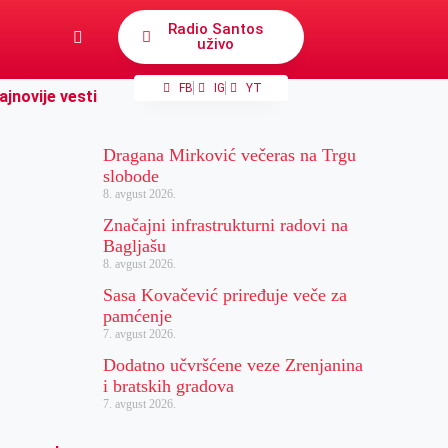
Radio Santos
uživo
FB
IG
YT
ajnovije vesti
Dragana Mirković večeras na Trgu
slobode
8. avgust 2026.
Značajni infrastrukturni radovi na
Bagljašu
8. avgust 2026.
Sasa Kovačević priređuje veče za
pamćenje
7. avgust 2026.
Dodatno učvršćene veze Zrenjanina
i bratskih gradova
7. avgust 2026.