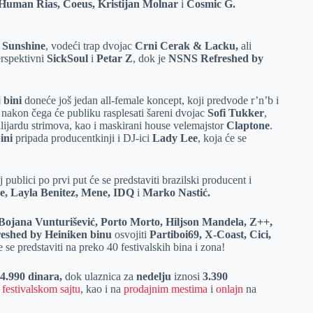
Human Rias, Coeus, Kristijan Molnar
i
Cosmic G.
v
Sunshine
, vodeći trap dvojac
Crni Cerak & Lacku,
ali
erspektivni
SickSoul
i
Petar Z
, dok je
NSNS Refreshed by
 bini
doneće još jedan all-female koncept, koji predvode r’n’b i
, nakon čega će publiku rasplesati šareni dvojac
Sofi Tukker
,
lijardu strimova, kao i maskirani house velemajstor
Claptone
.
bini
pripada producentkinji i DJ-ici
Lady Lee
, koja će se
j publici po prvi put će se predstaviti brazilski producent i
ve, Layla Benitez, Mene, IDQ
i
Marko Nastić.
 Bojana Vunturišević, Porto Morto, Hiljson Mandela, Z++,
eshed by Heiniken binu
osvojiti
Partiboi69, X-Coast, Cici,
se predstaviti na preko 40 festivalskih bina i zona!
d
4.990 dinara,
dok ulaznica za
nedelju
iznosi
3.390
a
festivalskom sajtu
, kao i na
prodajnim mestima
i
onlajn
na