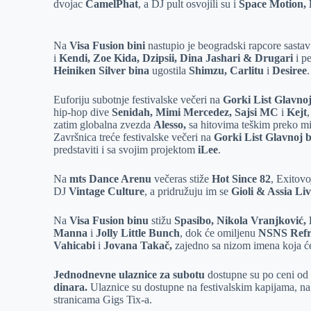
dvojac
CamelPhat
, a DJ pult osvojili su i
Space Motion, 
Na
Visa Fusion bini
nastupio je beogradski rapcore sasta
i
Kendi, Zoe Kida, Dzipsii, Dina Jashari & Drugari
i p
Heiniken Silver bina
ugostila
Shimzu, Carlitu
i
Desiree
.
Euforiju subotnje festivalske večeri na
Gorki List Glavnoj
hip-hop dive
Senidah, Mimi Mercedez, Sajsi MC
i
Kejt
zatim globalna zvezda
Alesso,
sa hitovima teškim preko mi
Završnica treće festivalske večeri na
Gorki List Glavnoj 
predstaviti i sa svojim projektom
iLee
.
Na
mts Dance Arenu
večeras stiže
Hot Since 82
, Exitovo
DJ
Vintage Culture
, a pridružuju im se
Gioli & Assia Li
Na
Visa Fusion binu
stižu
Spasibo, Nikola Vranjković,
Manna
i
Jolly Little Bunch
, dok će omiljenu
NSNS Refr
Vahicabi
i
Jovana Takač,
zajedno sa nizom imena koja će 
Jednodnevne ulaznice za subotu
dostupne su po ceni o
dinara.
Ulaznice su dostupne na festivalskim kapijama, n
stranicama Gigs Tix-a.