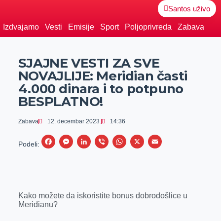
Santos uživo
Izdvajamo
Vesti
Emisije
Sport
Poljoprivreda
Zabava
SJAJNE VESTI ZA SVE
NOVAJLIJE: Meridian časti
4.000 dinara i to potpuno
BESPLATNO!
Zabava
12. decembar 2023.
14:36
F
M
L
V
W
X
E
Podeli:
a
e
i
i
h
m
c
s
n
b
a
a
e
s
k
e
t
i
Kako možete da iskoristite bonus dobrodošlice u
b
e
e
r
s
l
Meridianu?
o
n
d
A