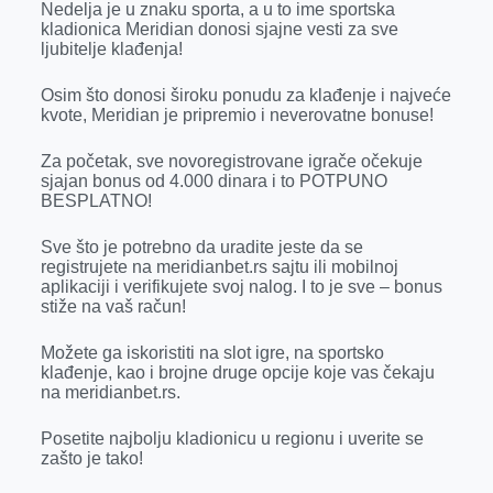
o
g
I
p
Nedelja je u znaku sporta, a u to ime sportska
kladionica Meridian donosi sjajne vesti za sve
k
e
n
p
ljubitelje klađenja!
r
Osim što donosi široku ponudu za klađenje i najveće
kvote, Meridian je pripremio i neverovatne bonuse!
Za početak, sve novoregistrovane igrače očekuje
sjajan bonus od 4.000 dinara i to POTPUNO
BESPLATNO!
Sve što je potrebno da uradite jeste da se
registrujete na meridianbet.rs sajtu ili mobilnoj
aplikaciji i verifikujete svoj nalog. I to je sve – bonus
stiže na vaš račun!
Možete ga iskoristiti na slot igre, na sportsko
klađenje, kao i brojne druge opcije koje vas čekaju
na meridianbet.rs.
Posetite najbolju kladionicu u regionu i uverite se
zašto je tako!