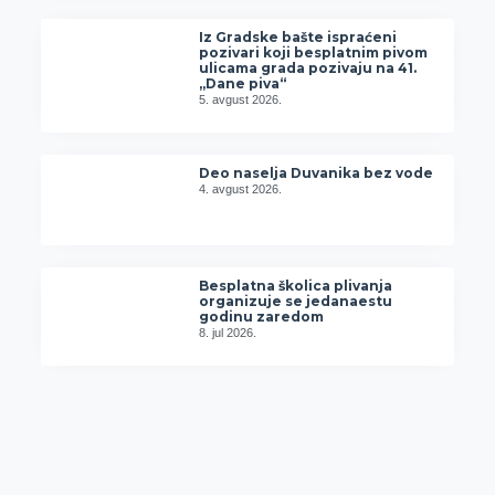
Iz Gradske bašte ispraćeni
pozivari koji besplatnim pivom
ulicama grada pozivaju na 41.
„Dane piva“
5. avgust 2026.
Deo naselja Duvanika bez vode
4. avgust 2026.
Besplatna školica plivanja
organizuje se jedanaestu
godinu zaredom
8. jul 2026.