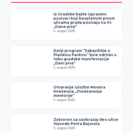
Iz Gradske bašte ispraćeni
pozivari koji besplatnim pivom
ulicama grada pozivaju na 41.
„Dane piva“
5. avgust 2026.
Dečji program “Zabavilište u
Plankiću Parkiću” biće održan u
toku gradske manifestacije
„Dani piva“
5. avgust 2026.
Otvaranje izložbe Momira
Kneževića „Osvežavanje
memorije“
5. avgust 2026.
Zatvoren za saobraćaj deo ulice
Vojvode Petra Bojovića
5. avgust 2026.