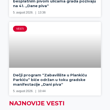
besplatnim pivom ulicama grada pozivaju
na 41. „Dane piva“
5. avgust 2026.
13:36
VESTI
Dečji program “Zabavilište u Plankiću
Parkiću” biće održan u toku gradske
manifestacije „Dani piva“
5. avgust 2026.
10:44
NAJNOVIJE VESTI