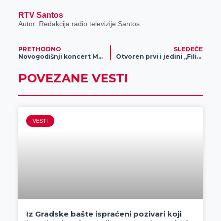
RTV Santos
Autor: Redakcija radio televizije Santos
PRETHODNO
SLEDEĆE
Novogodišnji koncert Muzičke škole „Josif Marinković“
Otvoren prvi i jedini „Filija face fitness studio“ u Zrenjaninu
POVEZANE VESTI
VESTI
Iz Gradske bašte ispraćeni pozivari koji