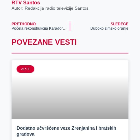
RTV Santos
Autor: Redakcija radio televizije Santos
PRETHODNO
SLEDEĆE
Počela rekonstrukcija Karađorđevog parka
Duboko zimsko oranje
POVEZANE VESTI
VESTI
Dodatno učvršćene veze Zrenjanina i bratskih
gradova