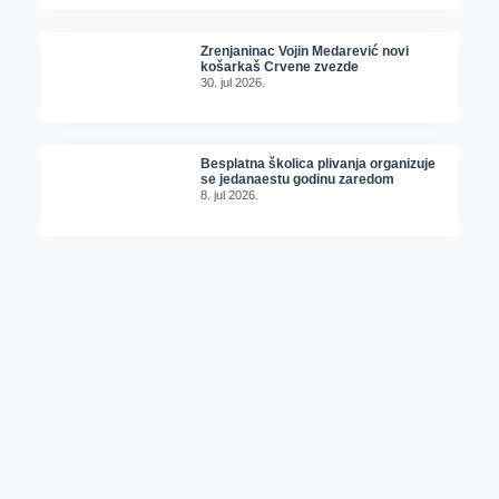
Zrenjaninac Vojin Medarević novi
košarkaš Crvene zvezde
30. jul 2026.
Besplatna školica plivanja organizuje
se jedanaestu godinu zaredom
8. jul 2026.