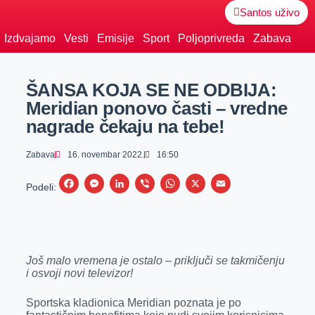
Santos uživo
Izdvajamo
Vesti
Emisije
Sport
Poljoprivreda
Zabava
ŠANSA KOJA SE NE ODBIJA:
Meridian ponovo časti – vredne
nagrade čekaju na tebe!
Zabava
16. novembar 2022.
16:50
F
M
L
V
W
X
E
Podeli:
a
e
i
i
h
m
c
s
n
b
a
a
e
s
k
e
t
i
Još malo vremena je ostalo – priključi se takmičenju
b
e
e
r
s
l
i osvoji novi televizor!
o
n
d
A
o
g
I
p
Sportska kladionica Meridian poznata je po