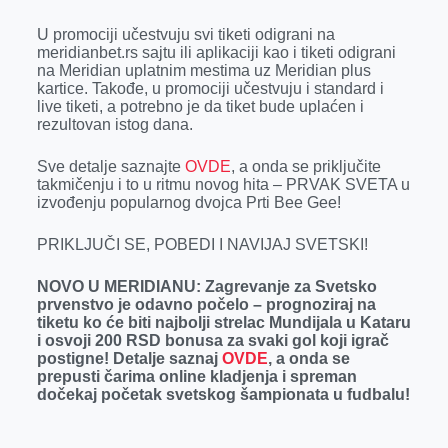
U promociji učestvuju svi tiketi odigrani na
meridianbet.rs sajtu ili aplikaciji kao i tiketi odigrani
na Meridian uplatnim mestima uz Meridian plus
kartice. Takođe, u promociji učestvuju i standard i
live tiketi, a potrebno je da tiket bude uplaćen i
rezultovan istog dana.
Sve detalje saznajte
OVDE
, a onda se priključite
takmičenju i to u ritmu novog hita – PRVAK SVETA u
izvođenju popularnog dvojca Prti Bee Gee!
PRIKLJUČI SE, POBEDI I NAVIJAJ SVETSKI!
NOVO U MERIDIANU: Zagrevanje za Svetsko
prvenstvo je odavno počelo – prognoziraj na
tiketu ko će biti najbolji strelac Mundijala u Kataru
i osvoji 200 RSD bonusa za svaki gol koji igrač
postigne! Detalje saznaj
OVDE
, a onda se
prepusti čarima online kladjenja i spreman
dočekaj početak svetskog šampionata u fudbalu!