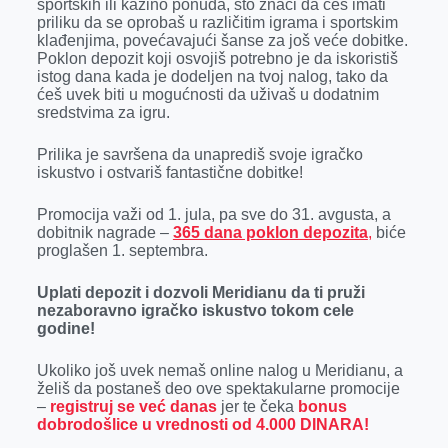
sportskih ili kazino ponuda, što znači da ćeš imati
priliku da se oprobaš u različitim igrama i sportskim
klađenjima, povećavajući šanse za još veće dobitke.
Poklon depozit koji osvojiš potrebno je da iskoristiš
istog dana kada je dodeljen na tvoj nalog, tako da
ćeš uvek biti u mogućnosti da uživaš u dodatnim
sredstvima za igru.
Prilika je savršena da unaprediš svoje igračko
iskustvo i ostvariš fantastične dobitke!
Promocija važi od 1. jula, pa sve do 31. avgusta, a
dobitnik nagrade –
365 dana poklon depozita
,
biće
proglašen 1. septembra.
Uplati depozit i dozvoli Meridianu da ti pruži
nezaboravno igračko iskustvo tokom cele
godine!
Ukoliko još uvek nemaš online nalog u Meridianu, a
želiš da postaneš deo ove spektakularne promocije
–
registruj se već danas
jer te čeka
bonus
dobrodošlice u vrednosti od 4.000 DINARA!