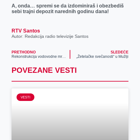
A, onda… spremi se da izdominiraš i obezbediš
sebi trajni depozit narednih godinu dana!
RTV Santos
Autor: Redakcija radio televizije Santos
PRETHODNO
SLEDEĆE
Rekonstrukcija vodovodne mreže na Karađorđevom Trgu
„Žetelačke svečanosti“ u Mužlji
POVEZANE VESTI
VESTI