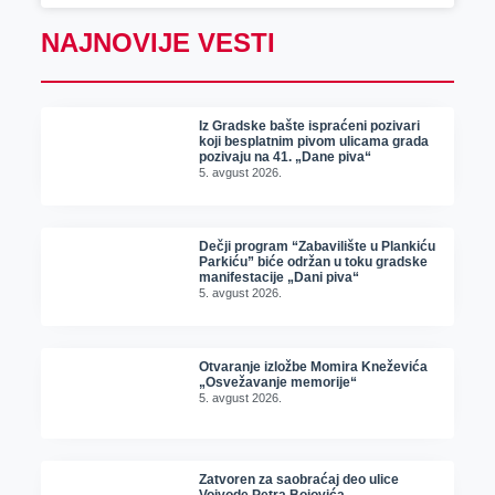
NAJNOVIJE VESTI
Iz Gradske bašte ispraćeni pozivari
koji besplatnim pivom ulicama grada
pozivaju na 41. „Dane piva“
5. avgust 2026.
Dečji program “Zabavilište u Plankiću
Parkiću” biće održan u toku gradske
manifestacije „Dani piva“
5. avgust 2026.
Otvaranje izložbe Momira Kneževića
„Osvežavanje memorije“
5. avgust 2026.
Zatvoren za saobraćaj deo ulice
Vojvode Petra Bojovića