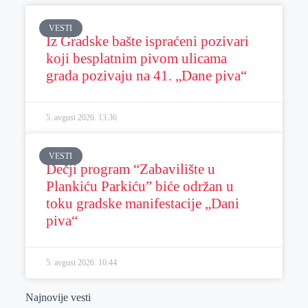
VESTI
Iz Gradske bašte ispraćeni pozivari
koji besplatnim pivom ulicama
grada pozivaju na 41. „Dane piva“
5. avgust 2026.
13:36
VESTI
Dečji program “Zabavilište u
Plankiću Parkiću” biće održan u
toku gradske manifestacije „Dani
piva“
5. avgust 2026.
10:44
Najnovije vesti