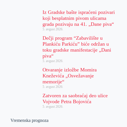
Iz Gradske bašte ispraćeni pozivari
koji besplatnim pivom ulicama
grada pozivaju na 41. „Dane piva“
5. avgust 2026.
Dečji program “Zabavilište u
Plankiću Parkiću” biće održan u
toku gradske manifestacije „Dani
piva“
5. avgust 2026.
Otvaranje izložbe Momira
Kneževića „Osvežavanje
memorije“
5. avgust 2026.
Zatvoren za saobraćaj deo ulice
Vojvode Petra Bojovića
5. avgust 2026.
Vremenska prognoza