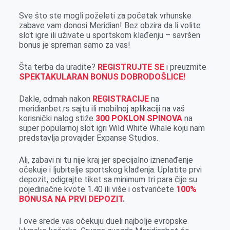
o
g
I
p
Sve što ste mogli poželeti za početak vrhunske
k
e
n
p
zabave vam donosi Meridian! Bez obzira da li volite
r
slot igre ili uživate u sportskom klađenju – savršen
bonus je spreman samo za vas!
Šta terba da uradite?
REGISTRUJTE SE
i preuzmite
SPEKTAKULARAN BONUS DOBRODOŠLICE!
Dakle, odmah nakon
REGISTRACIJE
na
meridianbet.rs sajtu ili mobilnoj aplikaciji na vaš
korisnički nalog stiže
300 POKLON SPINOVA
na
super popularnoj slot igri Wild White Whale koju nam
predstavlja provajder Expanse Studios.
Ali, zabavi ni tu nije kraj jer specijalno iznenađenje
očekuje i ljubitelje sportskog klađenja. Uplatite prvi
depozit, odigrajte tiket sa minimum tri para čije su
pojedinačne kvote 1.40 ili više i ostvarićete
100%
BONUSA NA PRVI DEPOZIT
.
I ove srede vas očekuju dueli najbolje evropske