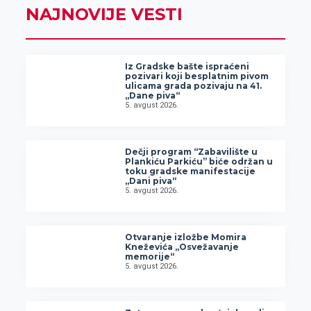
NAJNOVIJE VESTI
Iz Gradske bašte ispraćeni
pozivari koji besplatnim pivom
ulicama grada pozivaju na 41.
„Dane piva“
5. avgust 2026.
Dečji program “Zabavilište u
Plankiću Parkiću” biće održan u
toku gradske manifestacije
„Dani piva“
5. avgust 2026.
Otvaranje izložbe Momira
Kneževića „Osvežavanje
memorije“
5. avgust 2026.