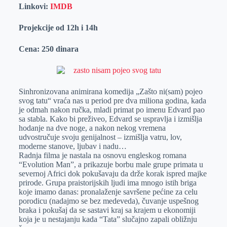
Linkovi:
IMDB
Projekcije od 12h i 14h
Cena: 250 dinara
Sinhronizovana animirana komedija „Zašto ni(sam) pojeo
svog tatu“ vraća nas u period pre dva miliona godina, kada
je odmah nakon ručka, mladi primat po imenu Edvard pao
sa stabla. Kako bi preživeo, Edvard se uspravlja i izmišlja
hodanje na dve noge, a nakon nekog vremena
udvostručuje svoju genijalnost – izmišlja vatru, lov,
moderne stanove, ljubav i nadu…
Radnja filma je nastala na osnovu engleskog romana
“Evolution Man”, a prikazuje borbu male grupe primata u
severnoj Africi dok pokušavaju da drže korak ispred majke
prirode. Grupa praistorijskih ljudi ima mnogo istih briga
koje imamo danas: pronalaženje savršene pećine za celu
porodicu (nadajmo se bez medeveda), čuvanje uspešnog
braka i pokušaj da se sastavi kraj sa krajem u ekonomiji
koja je u nestajanju kada “Tata” slučajno zapali obližnju