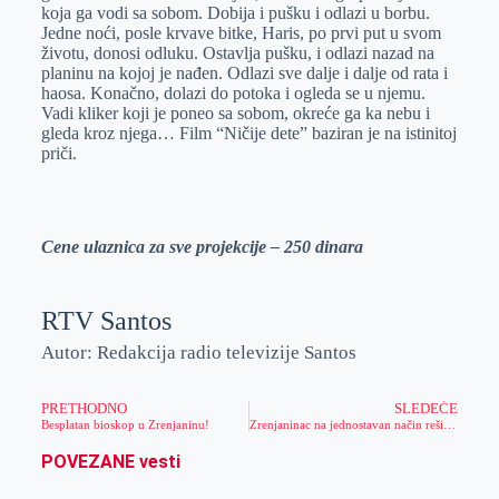
koja ga vodi sa sobom. Dobija i pušku i odlazi u borbu.
Jedne noći, posle krvave bitke, Haris, po prvi put u svom
životu, donosi odluku. Ostavlja pušku, i odlazi nazad na
planinu na kojoj je nađen. Odlazi sve dalje i dalje od rata i
haosa. Konačno, dolazi do potoka i ogleda se u njemu.
Vadi kliker koji je poneo sa sobom, okreće ga ka nebu i
gleda kroz njega… Film “Ničije dete” baziran je na istinitoj
priči.
Cene ulaznica za sve projekcije – 250 dinara
RTV Santos
Autor: Redakcija radio televizije Santos
PRETHODNO
SLEDEĆE
Besplatan bioskop u Zrenjaninu!
Zrenjaninac na jednostavan način rešio problem glodara na njivi (video)
POVEZANE vesti