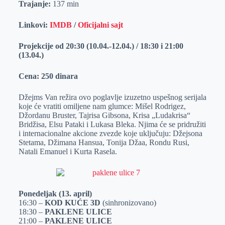
Trajanje:
137 min
Linkovi:
IMDB
/
Oficijalni sajt
Projekcije od 20:30 (10.04.-12.04.) / 18:30 i 21:00
(13.04.)
Cena: 250 dinara
Džejms Van režira ovo poglavlje izuzetno uspešnog serijala
koje će vratiti omiljene nam glumce: Mišel Rodrigez,
Džordanu Bruster, Tajrisa Gibsona, Krisa „Ludakrisa“
Bridžisa, Elsu Pataki i Lukasa Bleka. Njima će se pridružiti
i internacionalne akcione zvezde koje uključuju: Džejsona
Stetama, Džimana Hansua, Tonija Džaa, Rondu Rusi,
Natali Emanuel i Kurta Rasela.
Ponedeljak (13. april)
16:30 –
KOD KUĆE 3D
(sinhronizovano)
18:30 –
PAKLENE ULICE
21:00 –
PAKLENE ULICE