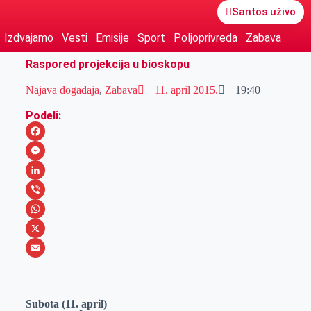
Santos uživo
Izdvajamo
Vesti
Emisije
Sport
Poljoprivreda
Zabava
Raspored projekcija u bioskopu
Najava događaja
,
Zabava
11. april 2015.
19:40
Podeli:
F
a
M
c
e
L
e
s
i
V
b
s
n
i
W
o
e
k
b
h
X
o
n
e
e
a
E
k
g
d
r
t
m
Subota (11. april)
e
I
s
a