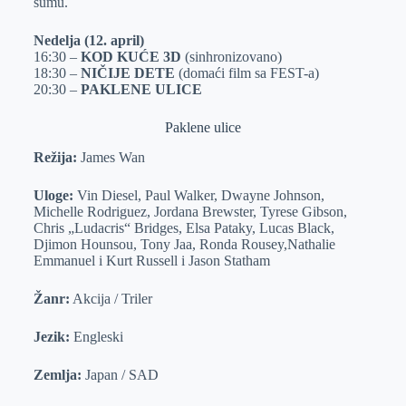
šumu.
Nedelja (12. april)
16:30 –
KOD KUĆE 3D
(sinhronizovano)
18:30 –
NIČIJE DETE
(domaći film sa FEST-a)
20:30 –
PAKLENE ULICE
Paklene ulice
Režija:
James Wan
Uloge:
Vin Diesel, Paul Walker, Dwayne Johnson,
Michelle Rodriguez, Jordana Brewster, Tyrese Gibson,
Chris „Ludacris“ Bridges, Elsa Pataky, Lucas Black,
Djimon Hounsou, Tony Jaa, Ronda Rousey,Nathalie
Emmanuel i Kurt Russell i Jason Statham
Žanr:
Akcija / Triler
Jezik:
Engleski
Zemlja:
Japan / SAD