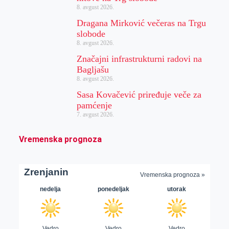
8. avgust 2026.
Dragana Mirković večeras na Trgu
slobode
8. avgust 2026.
Značajni infrastrukturni radovi na
Bagljašu
8. avgust 2026.
Sasa Kovačević priređuje veče za
pamćenje
7. avgust 2026.
Vremenska prognoza