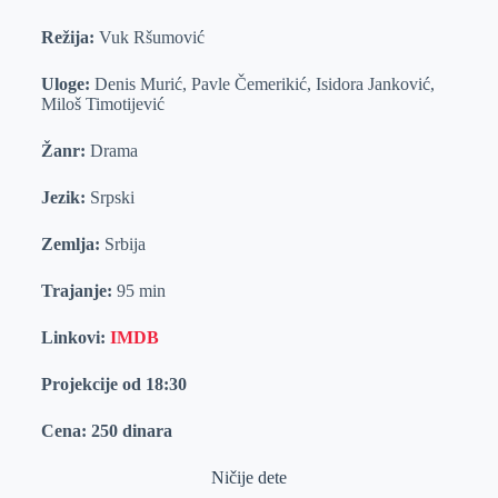
Režija:
Vuk Ršumović
Uloge:
Denis Murić, Pavle Čemerikić, Isidora Janković,
Miloš Timotijević
Žanr:
Drama
Jezik:
Srpski
Zemlja:
Srbija
Trajanje:
95 min
Linkovi:
IMDB
Projekcije od 18:30
Cena: 250 dinara
Ničije dete