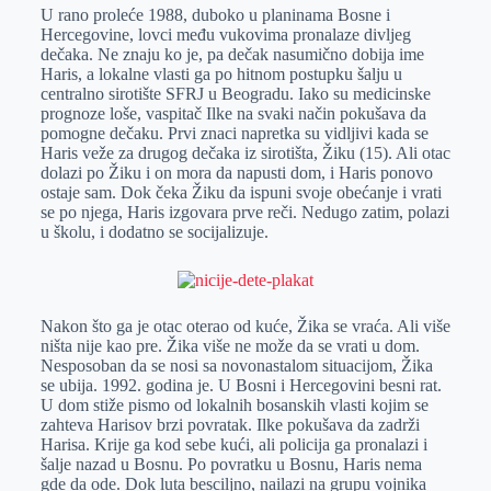
U rano proleće 1988, duboko u planinama Bosne i
Hercegovine, lovci među vukovima pronalaze divljeg
dečaka. Ne znaju ko je, pa dečak nasumično dobija ime
Haris, a lokalne vlasti ga po hitnom postupku šalju u
centralno sirotište SFRJ u Beogradu. Iako su medicinske
prognoze loše, vaspitač Ilke na svaki način pokušava da
pomogne dečaku. Prvi znaci napretka su vidljivi kada se
Haris veže za drugog dečaka iz sirotišta, Žiku (15). Ali otac
dolazi po Žiku i on mora da napusti dom, i Haris ponovo
ostaje sam. Dok čeka Žiku da ispuni svoje obećanje i vrati
se po njega, Haris izgovara prve reči. Nedugo zatim, polazi
u školu, i dodatno se socijalizuje.
Nakon što ga je otac oterao od kuće, Žika se vraća. Ali više
ništa nije kao pre. Žika više ne može da se vrati u dom.
Nesposoban da se nosi sa novonastalom situacijom, Žika
se ubija. 1992. godina je. U Bosni i Hercegovini besni rat.
U dom stiže pismo od lokalnih bosanskih vlasti kojim se
zahteva Harisov brzi povratak. Ilke pokušava da zadrži
Harisa. Krije ga kod sebe kući, ali policija ga pronalazi i
šalje nazad u Bosnu. Po povratku u Bosnu, Haris nema
gde da ode. Dok luta besciljno, nailazi na grupu vojnika