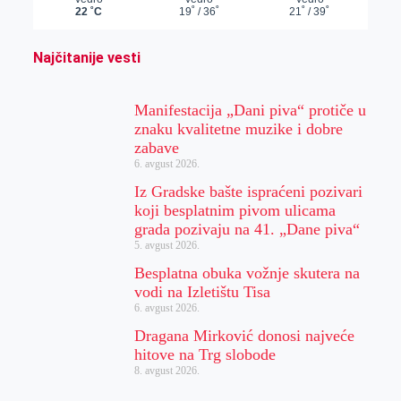
Najčitanije vesti
Manifestacija „Dani piva“ protiče u
znaku kvalitetne muzike i dobre
zabave
6. avgust 2026.
Iz Gradske bašte ispraćeni pozivari
koji besplatnim pivom ulicama
grada pozivaju na 41. „Dane piva“
5. avgust 2026.
Besplatna obuka vožnje skutera na
vodi na Izletištu Tisa
6. avgust 2026.
Dragana Mirković donosi najveće
hitove na Trg slobode
8. avgust 2026.