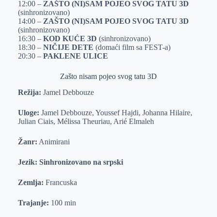
12:00 –
ZAŠTO (NI)SAM POJEO SVOG TATU 3D
r
n
A
i
(sinhronizovano)
14:00 –
ZAŠTO (NI)SAM POJEO SVOG TATU 3D
p
l
(sinhronizovano)
p
16:30 –
KOD KUĆE 3D
(sinhronizovano)
18:30 –
NIČIJE DETE
(domaći film sa FEST-a)
20:30 –
PAKLENE ULICE
Zašto nisam pojeo svog tatu 3D
Režija:
Jamel Debbouze
Uloge:
Jamel Debbouze, Youssef Hajdi, Johanna Hilaire,
Julian Ciais, Mélissa Theuriau, Arié Elmaleh
Žanr:
Animirani
Jezik: Sinhronizovano na srpski
Zemlja:
Francuska
Trajanje:
100 min