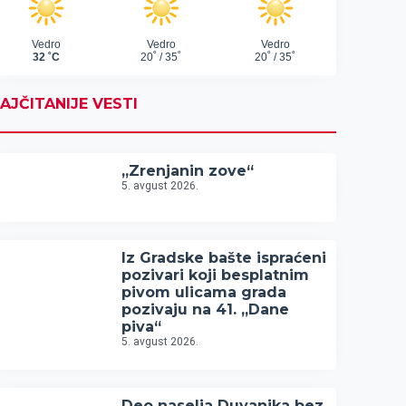
AJČITANIJE VESTI
„Zrenjanin zove“
5. avgust 2026.
Iz Gradske bašte ispraćeni
pozivari koji besplatnim
pivom ulicama grada
pozivaju na 41. „Dane
piva“
5. avgust 2026.
Deo naselja Duvanika bez