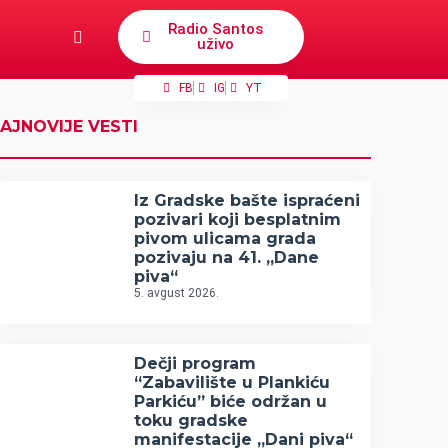
Radio Santos
uživo
FB
IG
YT
AJNOVIJE VESTI
Iz Gradske bašte ispraćeni
pozivari koji besplatnim
pivom ulicama grada
pozivaju na 41. „Dane
piva“
5. avgust 2026.
Dečji program
“Zabavilište u Plankiću
Parkiću” biće održan u
toku gradske
manifestacije „Dani piva“