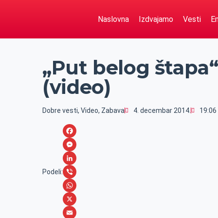
Naslovna
Izdvajamo
Vesti
Em
„Put belog štapa
(video)
Dobre vesti
,
Video
,
Zabava
4. decembar 2014.
19:06
F
a
M
c
e
L
Podeli:
e
s
i
V
b
s
n
i
W
o
e
k
b
h
X