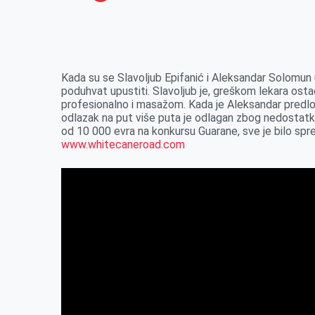
o
n
e
e
a
E
k
g
d
r
t
m
e
I
s
a
r
n
A
i
Kada su se Slavoljub Epifanić i Aleksandar Solomun up
poduhvat upustiti. Slavoljub je, greškom lekara osta
p
l
profesionalno i masažom. Kada je Aleksandar predlo
p
odlazak na put više puta je odlagan zbog nedostatk
od 10 000 evra na konkursu Guarane, sve je bilo spre
www.whitecaneroad.com