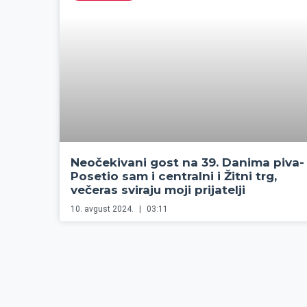
Neočekivani gost na 39. Danima piva-
Posetio sam i centralni i Žitni trg,
večeras sviraju moji prijatelji
10. avgust 2024.
03:11