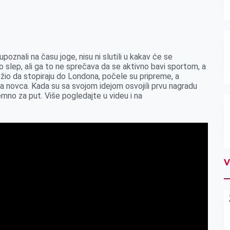
oznali na času joge, nisu ni slutili u kakav će se
o slep, ali ga to ne sprečava da se aktivno bavi sportom, a
žio da stopiraju do Londona, počele su pripreme, a
a novca. Kada su sa svojom idejom osvojili prvu nagradu
mno za put. Više pogledajte u videu i na
V