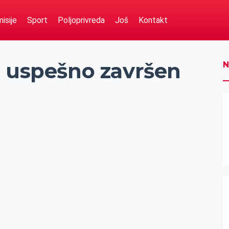
isije
Sport
Poljoprivreda
Još
Kontakt
“ uspešno završen
N