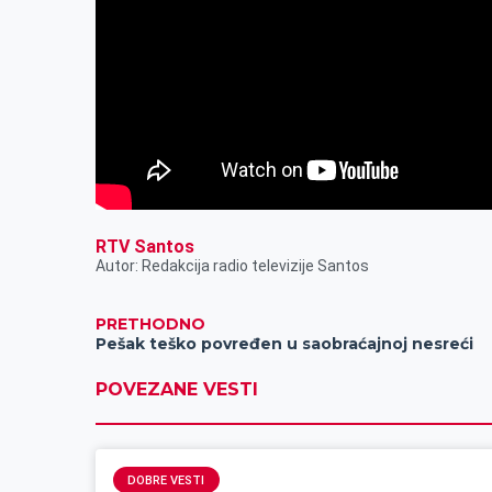
RTV Santos
Autor: Redakcija radio televizije Santos
PRETHODNO
Pešak teško povređen u saobraćajnoj nesreći
POVEZANE VESTI
DOBRE VESTI