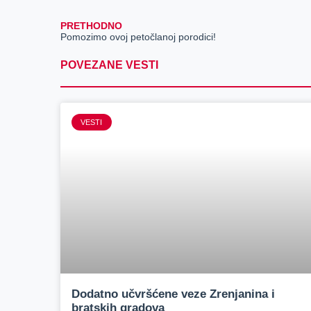
PRETHODNO
Pomozimo ovoj petočlanoj porodici!
POVEZANE VESTI
VESTI
Dodatno učvršćene veze Zrenjanina i
bratskih gradova