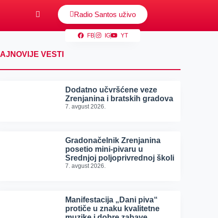
Radio Santos uživo
FB
IG
YT
AJNOVIJE VESTI
Dodatno učvršćene veze
Zrenjanina i bratskih gradova
7. avgust 2026.
Gradonačelnik Zrenjanina
posetio mini-pivaru u
Srednjoj poljoprivrednoj školi
7. avgust 2026.
Manifestacija „Dani piva“
protiče u znaku kvalitetne
muzike i dobre zabave