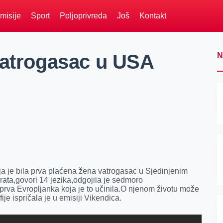
misije
Sport
Poljoprivreda
Još
Kontakt
vatrogasac u USA
N
 je bila prva plaćena žena vatrogasac u Sjedinjenim
ata,govori 14 jezika,odgojila je sedmoro
prva Evropljanka koja je to učinila.O njenom životu može
je ispričala je u emisiji Vikendica.