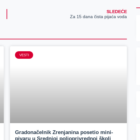
SLEDEĆE
Za 15 dana čista pijaća voda
VESTI
Gradonačelnik Zrenjanina posetio mini-
pivaru u Srednjoj poljoprivrednoj školi