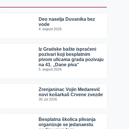
Deo naselja Duvanika bez
vode
4. avgust 2026.
Iz Gradske bašte ispraćeni
pozivari koji besplatnim
pivom ulicama grada pozivaju
na 41. „Dane piva“
5. avgust 2026.
Zrenjaninac Vojin Medarević
novi košarkaš Crvene zvezde
30. jul 2026.
Besplatna školica plivanja
organizuje se jedanaestu