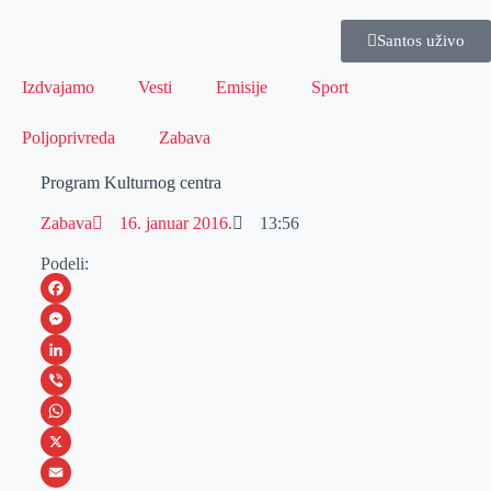
Santos uživo
Izdvajamo
Vesti
Emisije
Sport
Poljoprivreda
Zabava
Program Kulturnog centra
Zabava
16. januar 2016.
13:56
Podeli:
F
a
M
c
e
L
e
s
i
V
b
s
n
i
W
o
e
k
b
h
X