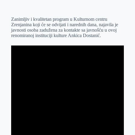
o
n
e
e
a
E
k
g
d
r
t
m
Zanimljiv i kvalitetan program u Kulturnom centru
e
I
s
a
Zrenjanina
koji će se odvijati
i
narednih dana
,
najavila
je
r
n
A
i
javnosti osoba zadužena za kontakte sa javnošću u ovoj
renomiranoj instituciji kulture
Ankica Dostanić.
p
l
p