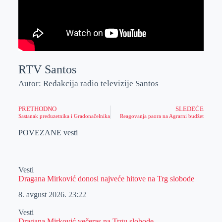
RTV Santos
Autor: Redakcija radio televizije Santos
PRETHODNO
SLEDEĆE
Sastanak preduzetnika i Gradonačelnika
Reagovanja paora na Agrarni budžet
POVEZANE vesti
Vesti
Dragana Mirković donosi najveće hitove na Trg slobode
8. avgust 2026.
23:22
Vesti
Dragana Mirković večeras na Trgu slobode