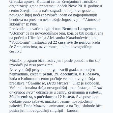
Gradska uprava, Kulturni centar Zrenjanina i Turistička
e
I
s
a
organizacija grada pripremaju doček Nove 2018. godine u
r
n
A
i
centru Zrenjanina, a naše sugrađane i njihove goste u
novogodišnjoj noći zabavljaće jedan od najpopularnijih
p
l
bendova na prostoru nekadašnje Jugoslavije – “Atomsko
p
sklonište” iz Pule.
Predvođeni pevačem i gitaristom
Brunom Langerom
,
“Atomci” će na novogodišnjoj bini, koja će biti postavljena
na početku Ulice kralja Aleksandra Karađorđevića, kod
“Vodotornja”, nastupati
od 22 časa, sve do ponoći,
kada
će Zrenjanincima, uz vatromet, uputiti novogodišnju
čestitku.
Muzički program biće nastavljen i posle ponoći, s tim što
izvođači još nisu precizirani.
Novogodišnji program u organizaciji grada, namenjen
najmlađima, kreće
u petak, 29. decembra, u 18 časova
,
kada u Kulturnom centru počinje velika novogodišnja
predstava
“Čekamo te, Deda Mraze!”
. Ulaz je slobodan.
Već tradicionalna dečja novogodišnja manifestacija
“Grad
otvorenog srca”
održaće se u centru Zrenjanina
u subotu,
30. decembra, s početkom u 12 časova.
Sve posetioce
očekuje puno zabave, muzike i pesme, novogodišnji
paketići, Deda Mrazevi i animatori, a na Trgu slobode biće
postavljen i novogodišnji ringišpil – karusel.