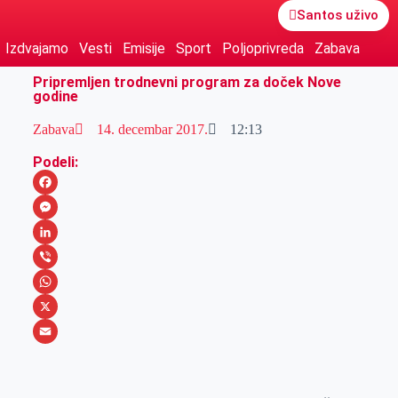
Santos uživo
Izdvajamo
Vesti
Emisije
Sport
Poljoprivreda
Zabava
Pripremljen trodnevni program za doček Nove
godine
Zabava
14. decembar 2017.
12:13
Podeli:
F
a
M
c
e
L
e
s
i
V
b
s
n
i
W
o
e
k
b
h
X
o
n
e
e
a
E
k
g
d
r
t
m