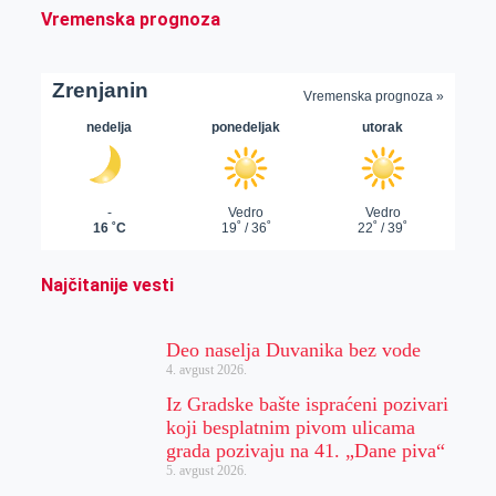
Vremenska prognoza
Najčitanije vesti
Deo naselja Duvanika bez vode
4. avgust 2026.
Iz Gradske bašte ispraćeni pozivari
koji besplatnim pivom ulicama
grada pozivaju na 41. „Dane piva“
5. avgust 2026.