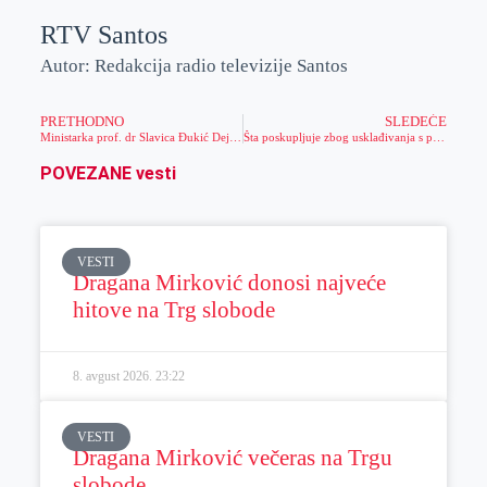
RTV Santos
Autor: Redakcija radio televizije Santos
PRETHODNO
SLEDEĆE
Ministarka prof. dr Slavica Đukić Dejanović gost informativne emisije „Dan“
Šta poskupljuje zbog usklađivanja s poreskom politikom EU?
POVEZANE vesti
VESTI
Dragana Mirković donosi najveće
hitove na Trg slobode
8. avgust 2026.
23:22
VESTI
Dragana Mirković večeras na Trgu
slobode