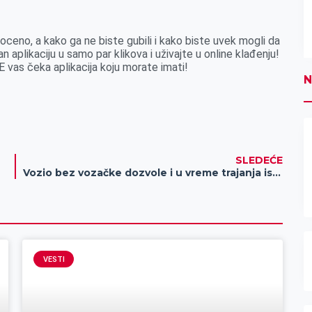
, a kako ga ne biste gubili i kako biste uvek mogli da
an aplikaciju u samo par klikova i uživajte u online klađenju!
DE vas čeka aplikacija koju morate imati!
N
SLEDEĆE
Vozio bez vozačke dozvole i u vreme trajanja isključenja iz saobraćaja!
VESTI