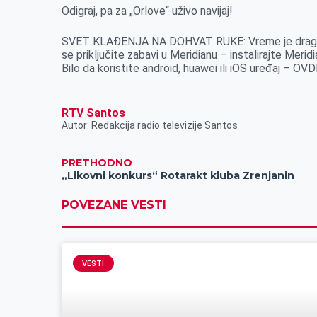
Odigraj, pa za „Orlove“ uživo navijaj!
SVET KLAĐENJA NA DOHVAT RUKE: Vreme je dragoceno
se priključite zabavi u Meridianu – instalirajte Meridi
Bilo da koristite android, huawei ili iOS uređaj – OV
RTV Santos
Autor: Redakcija radio televizije Santos
PRETHODNO
„Likovni konkurs“ Rotarakt kluba Zrenjanin
POVEZANE VESTI
VESTI