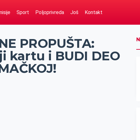
isije
Sport
Poljoprivreda
Još
Kontakt
 NE PROPUŠTA:
N
oji kartu i BUDI DEO
EMAČKOJ!