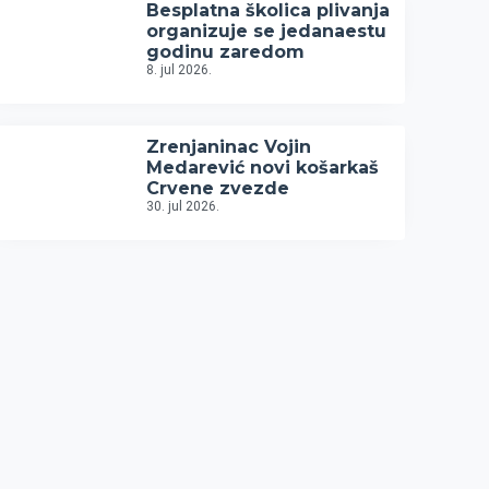
Besplatna školica plivanja
organizuje se jedanaestu
godinu zaredom
8. jul 2026.
Zrenjaninac Vojin
Medarević novi košarkaš
Crvene zvezde
30. jul 2026.