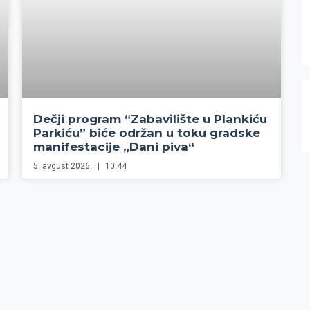
Dečji program “Zabavilište u Plankiću
Parkiću” biće održan u toku gradske
manifestacije „Dani piva“
5. avgust 2026.
10:44