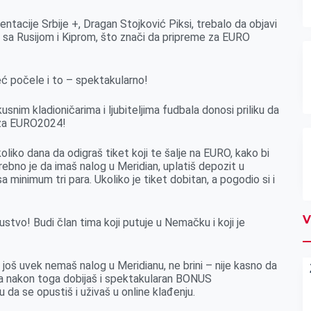
tacije Srbije +, Dragan Stojković Piksi, trebalo da objavi
 sa Rusijom i Kiprom, što znači da pripreme za EURO
eć počele i to – spektakularno!
snim kladioničarima i ljubiteljima fudbala donosi priliku da
u za EURO2024!
iko dana da odigraš tiket koji te šalje na EURO, kako bi
ebno je da imaš nalog u Meridian, uplatiš depozit u
a minimum tri para. Ukoliko je tiket dobitan, a pogodio si i
V
ustvo! Budi član tima koji putuje u Nemačku i koji je
 još uvek nemaš nalog u Meridianu, ne brini – nije kasno da
 a nakon toga dobijaš i spektakularan BONUS
da se opustiš i uživaš u online klađenju.