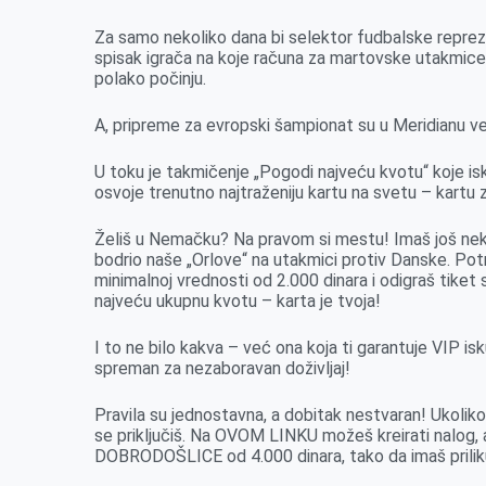
o
n
d
A
o
g
I
p
Za samo nekoliko dana bi selektor fudbalske reprezen
spisak igrača na koje računa za martovske utakmice
k
e
n
p
polako počinju.
r
A, pripreme za evropski šampionat su u Meridianu v
U toku je takmičenje „Pogodi najveću kvotu“ koje isku
osvoje trenutno najtraženiju kartu na svetu – kart
Želiš u Nemačku? Na pravom si mestu! Imaš još nekol
bodrio naše „Orlove“ na utakmici protiv Danske. Potr
minimalnoj vrednosti od 2.000 dinara i odigraš tiket s
najveću ukupnu kvotu – karta je tvoja!
I to ne bilo kakva – već ona koja ti garantuje VIP isk
spreman za nezaboravan doživljaj!
Pravila su jednostavna, a dobitak nestvaran! Ukoliko
se priključiš. Na OVOM LINKU možeš kreirati nalog,
DOBRODOŠLICE od 4.000 dinara, tako da imaš priliku 