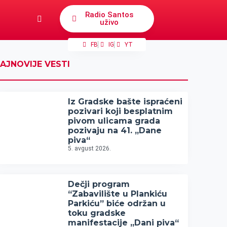
Radio Santos
uživo
FB
IG
YT
AJNOVIJE VESTI
Iz Gradske bašte ispraćeni
pozivari koji besplatnim
pivom ulicama grada
pozivaju na 41. „Dane
piva“
5. avgust 2026.
Dečji program
“Zabavilište u Plankiću
Parkiću” biće održan u
toku gradske
manifestacije „Dani piva“