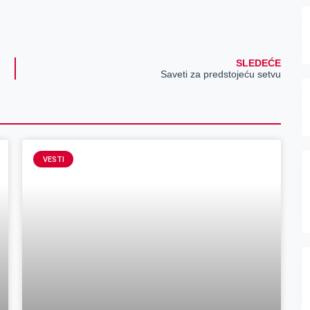
SLEDEĆE
Saveti za predstojeću setvu
VESTI