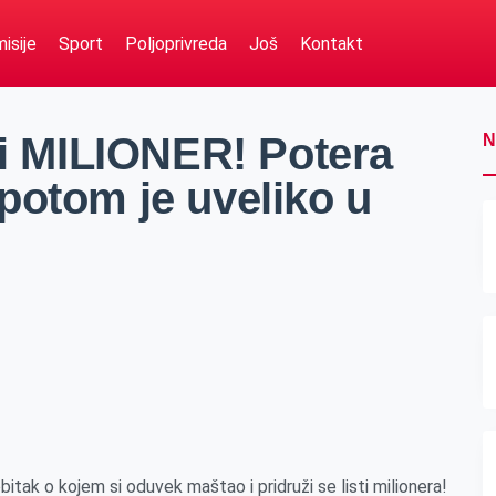
isije
Sport
Poljoprivreda
Još
Kontakt
ni MILIONER! Potera
N
potom je uveliko u
tak o kojem si oduvek maštao i pridruži se listi milionera!