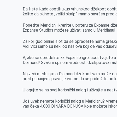
o
n
d
A
o
g
I
p
Da li ste ikada osetili ukus vrhunskog džekpot dobitk
želite da skinete „veliki skalp“ imamo savršen predl
k
e
n
p
r
Posetite Meridian i krenite u poteru za Expanse dž
Expanse Studios možete uživati samo u Meridianu!
Za koji god online slot da se opredelite nema greš
Vidi Vici samo su neki od naslova koji će vas oduševi
A, ako se opredelite za Expanse igre, učestvujete u 
Diamond! Svakim spinom vrednosti džekpotova rastu,
Najveći među njima Diamond džekpot vam može done
pred pucanjem, pravo je vreme da se pridružite pote
Ulogujte se na svoj korisnički nalog i uživajte u ne
Još uvek nemate korisički nalog u Meridianu? V
vas čeka 4.000 DINARA BONUSA koje možete iskoristi