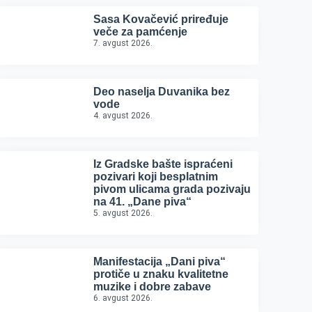
Sasa Kovačević priređuje
veče za pamćenje
7. avgust 2026.
Deo naselja Duvanika bez
vode
4. avgust 2026.
Iz Gradske bašte ispraćeni
pozivari koji besplatnim
pivom ulicama grada pozivaju
na 41. „Dane piva“
5. avgust 2026.
Manifestacija „Dani piva“
protiče u znaku kvalitetne
muzike i dobre zabave
6. avgust 2026.