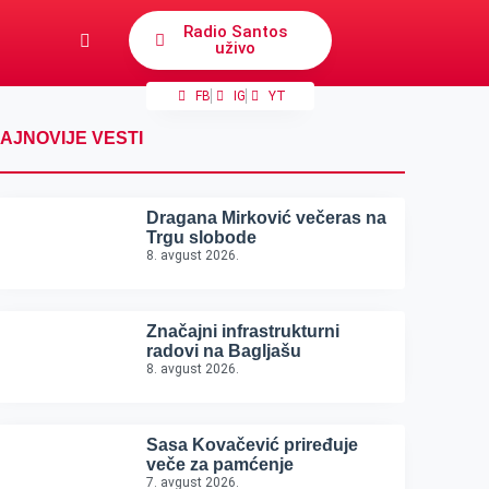
Radio Santos
uživo
FB
IG
YT
AJNOVIJE VESTI
Dragana Mirković večeras na
Trgu slobode
8. avgust 2026.
Značajni infrastrukturni
radovi na Bagljašu
8. avgust 2026.
Sasa Kovačević priređuje
veče za pamćenje
7. avgust 2026.