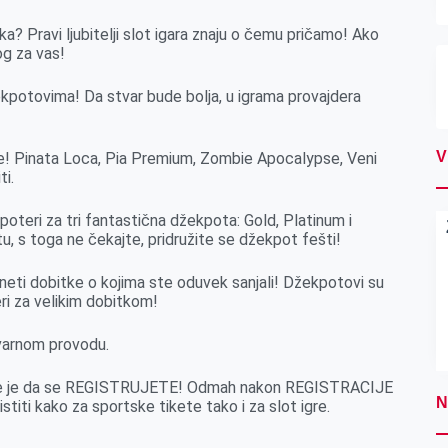
a? Pravi ljubitelji slot igara znaju o čemu pričamo! Ako
og za vas!
ekpotovima! Da stvar bude bolja, u igrama provajdera
V
ke! Pinata Loca, Pia Premium, Zombie Apocalypse, Veni
ti.
poteri za tri fantastična džekpota: Gold, Platinum i
 s toga ne čekajte, pridružite se džekpot fešti!
ti dobitke o kojima ste oduvek sanjali! Džekpotovi su
ri za velikim dobitkom!
stvarnom provodu.
reme je da se REGISTRUJETE! Odmah nakon REGISTRACIJE
N
ti kako za sportske tikete tako i za slot igre.