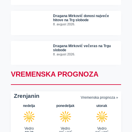
Dragana Mirković donosi najveće
hitove na Trg slobode
8. avgust 2026.
Dragana Mirković večeras na Trgu
slobode
8. avgust 2026.
VREMENSKA PROGNOZA