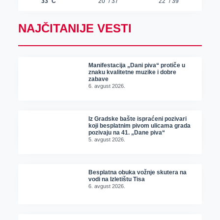
NAJČITANIJE VESTI
Manifestacija „Dani piva“ protiče u
znaku kvalitetne muzike i dobre
zabave
6. avgust 2026.
Iz Gradske bašte ispraćeni pozivari
koji besplatnim pivom ulicama grada
pozivaju na 41. „Dane piva“
5. avgust 2026.
Besplatna obuka vožnje skutera na
vodi na Izletištu Tisa
6. avgust 2026.