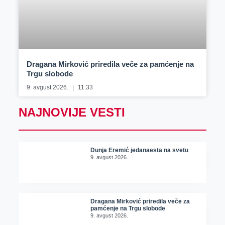
Dragana Mirković priredila veče za pamćenje na
Trgu slobode
9. avgust 2026.
11:33
NAJNOVIJE VESTI
Dunja Eremić jedanaesta na svetu
9. avgust 2026.
Dragana Mirković priredila veče za
pamćenje na Trgu slobode
9. avgust 2026.