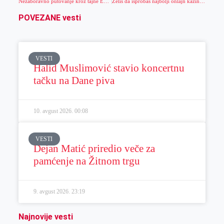
Nezaboravno putovanje kroz tajne Egipta počinje…
Želiš da isprobaš najbolji onlajn kazino? Evo kako možeš – POTPUNO BESPLATNO!
POVEZANE vesti
VESTI
Halid Muslimović stavio koncertnu
tačku na Dane piva
10. avgust 2026.
00:08
VESTI
Dejan Matić priredio veče za
pamćenje na Žitnom trgu
9. avgust 2026.
23:19
Najnovije vesti