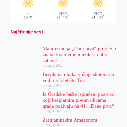
Najčitanije vesti
Manifestacija „Dani piva“ protiče u
znaku kvalitetne muzike i dobre
zabave
6. avgust 2026.
Besplatna obuka vožnje skutera na
vodi na Izletištu Tisa
6. avgust 2026.
Iz Gradske bašte ispraćeni pozivari
koji besplatnim pivom ulicama
grada pozivaju na 41. „Dane piva“
5. avgust 2026.
Zrenjaninskim Amazonom
6. avgust 2026.