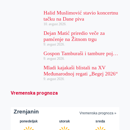
Halid Muslimović stavio koncertnu
tačku na Dane piva
10. avgust 2026.
Dejan Matić priredio veče za
pamćenje na Žitnom trgu
9. avgust 2026.
Gospon Tamburaši i tambure poj…
9. avgust 2026.
Mladi kajakaši blistali na XV
Međunarodnoj regati „Begej 2026“
9. avgust 2026.
Vremenska prognoza