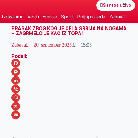
Santos uživo
Izdvajamo
Vesti
Emisije
Sport
Poljoprivreda
Zabava
PRASAK ZBOG KOG JE CELA SRBIJA NA NOGAMA
– ZAGRMELO JE KAO IZ TOPA!
Zabava
20. septembar 2025.
15:05
Podeli:
F
a
M
c
e
L
e
s
i
V
b
s
n
i
W
o
e
k
b
h
X
o
n
e
e
a
E
k
g
d
r
t
m