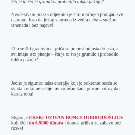
Šta je to što je grunulo i probudilo toliku pažnju?
e
I
s
a
r
n
A
i
Neočekivani prasak odjeknuo je širom Srbije i podigao sve
p
l
na noge. Kao da je top zagrmeo iz vedra neba – snažno,
iznenada i bez najave!
p
Eho se širi gradovima, priča se prenosi od usta do usta, a
svi imaju isto pitanje – šta je to što je grunulo i probudilo
toliku pažnju?
Jedno je sigurno: talas energije koji je pokrenut oseća se
svuda i niko ne ostaje ravnodušan kada prasne baš ovako –
kao iz topa!
Stigao je
EKSKLUZIVAN BONUS DOBRODOŠLICE
koji ide i
do 6.5000 dinara
i donosi priliku za zabavu bez
rizika!