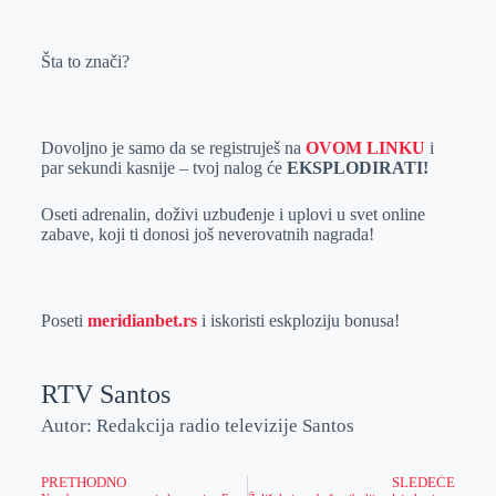
Šta to znači?
Dovoljno je samo da se registruješ na
OVOM LINKU
i
par sekundi kasnije – tvoj nalog će
EKSPLODIRATI!
Oseti adrenalin, doživi uzbuđenje i uplovi u svet online
zabave, koji ti donosi još neverovatnih nagrada!
Poseti
meridianbet.rs
i iskoristi eskploziju bonusa!
RTV Santos
Autor: Redakcija radio televizije Santos
PRETHODNO
SLEDEĆE