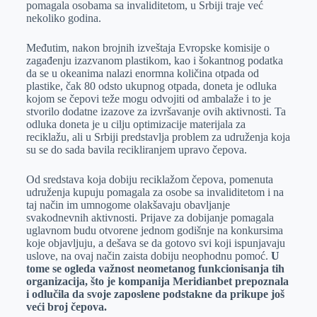
pomagala osobama sa invaliditetom, u Srbiji traje već
nekoliko godina.
Međutim, nakon brojnih izveštaja Evropske komisije o
zagađenju izazvanom plastikom, kao i šokantnog podatka
da se u okeanima nalazi enormna količina otpada od
plastike, čak 80 odsto ukupnog otpada, doneta je odluka
kojom se čepovi teže mogu odvojiti od ambalaže i to je
stvorilo dodatne izazove za izvršavanje ovih aktivnosti. Ta
odluka doneta je u cilju optimizacije materijala za
reciklažu, ali u Srbiji predstavlja problem za udruženja koja
su se do sada bavila recikliranjem upravo čepova.
Od sredstava koja dobiju reciklažom čepova, pomenuta
udruženja kupuju pomagala za osobe sa invaliditetom i na
taj način im umnogome olakšavaju obavljanje
svakodnevnih aktivnosti. Prijave za dobijanje pomagala
uglavnom budu otvorene jednom godišnje na konkursima
koje objavljuju, a dešava se da gotovo svi koji ispunjavaju
uslove, na ovaj način zaista dobiju neophodnu pomoć.
U
tome se ogleda važnost neometanog funkcionisanja tih
organizacija, što je kompanija Meridianbet prepoznala
i odlučila da svoje zaposlene podstakne da prikupe još
veći broj čepova.