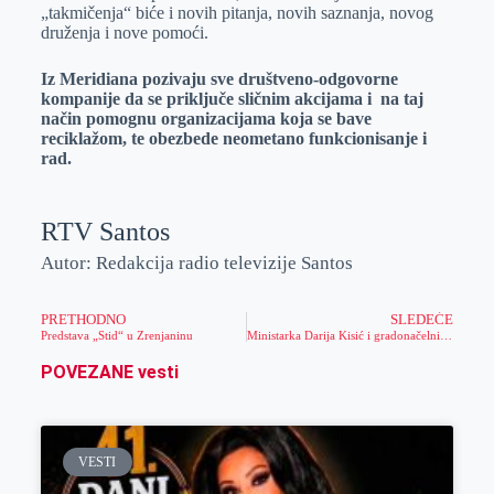
„takmičenja“ biće i novih pitanja, novih saznanja, novog
druženja i nove pomoći.
Iz Meridiana pozivaju sve društveno-odgovorne
kompanije da se priključe sličnim akcijama i na taj
način pomognu organizacijama koja se bave
reciklažom, te obezbede neometano funkcionisanje i
rad.
RTV Santos
Autor: Redakcija radio televizije Santos
PRETHODNO
SLEDEĆE
Predstava „Stid“ u Zrenjaninu
Ministarka Darija Kisić i gradonačelnik Zrenjanina posetili višečlanu porodicu Pilipović
POVEZANE vesti
VESTI