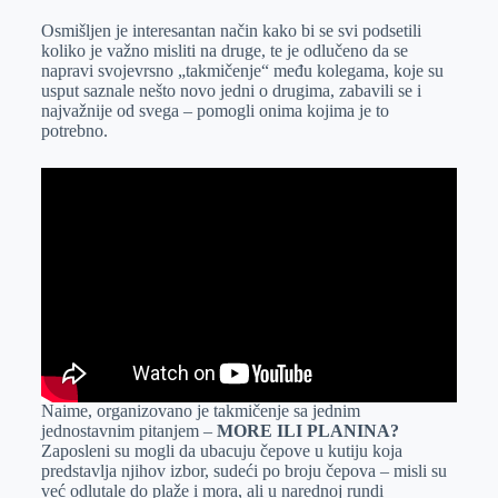
Osmišljen je interesantan način kako bi se svi podsetili
koliko je važno misliti na druge, te je odlučeno da se
napravi svojevrsno „takmičenje“ među kolegama, koje su
usput saznale nešto novo jedni o drugima, zabavili se i
najvažnije od svega – pomogli onima kojima je to
potrebno.
Naime, organizovano je takmičenje sa jednim
jednostavnim pitanjem –
MORE ILI PLANINA?
Zaposleni su mogli da ubacuju čepove u kutiju koja
predstavlja njihov izbor, sudeći po broju čepova – misli su
već odlutale do plaže i mora, ali u narednoj rundi