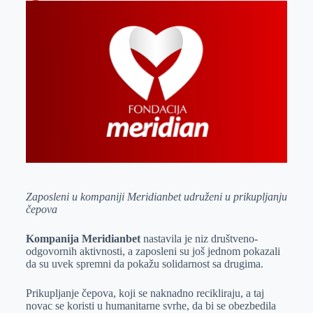
o
n
e
e
a
E
k
g
d
r
t
m
e
I
s
a
r
n
A
i
p
l
p
Zaposleni u kompaniji Meridianbet udruženi u prikupljanju
čepova
Kompanija Meridianbet
nastavila je niz društveno-
odgovornih aktivnosti, a zaposleni su još jednom pokazali
da su uvek spremni da pokažu solidarnost sa drugima.
Prikupljanje čepova, koji se naknadno recikliraju, a taj
novac se koristi u humanitarne svrhe, da bi se obezbedila