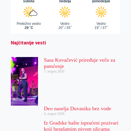
Najčitanije vesti
Sasa Kovačević priređuje veče za
pamćenje
7. avgust 2026.
Deo naselja Duvanika bez vode
4. avgust 2026.
Iz Gradske bašte ispraćeni pozivari
koji besplatnim pivom ulicama