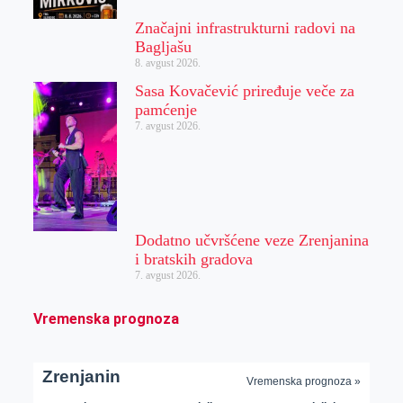
Značajni infrastrukturni radovi na
Bagljašu
8. avgust 2026.
Sasa Kovačević priređuje veče za
pamćenje
7. avgust 2026.
Dodatno učvršćene veze Zrenjanina
i bratskih gradova
7. avgust 2026.
Vremenska prognoza