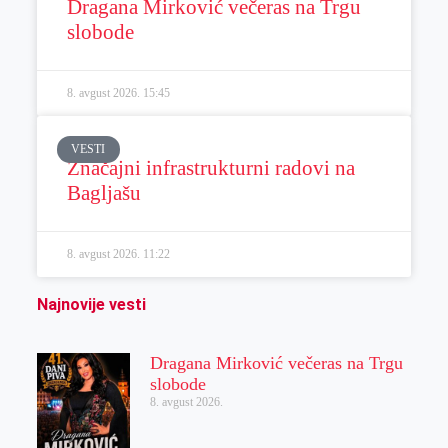
Dragana Mirković večeras na Trgu
slobode
8. avgust 2026.
15:45
VESTI
Značajni infrastrukturni radovi na
Bagljašu
8. avgust 2026.
11:22
Najnovije vesti
Dragana Mirković večeras na Trgu
slobode
8. avgust 2026.