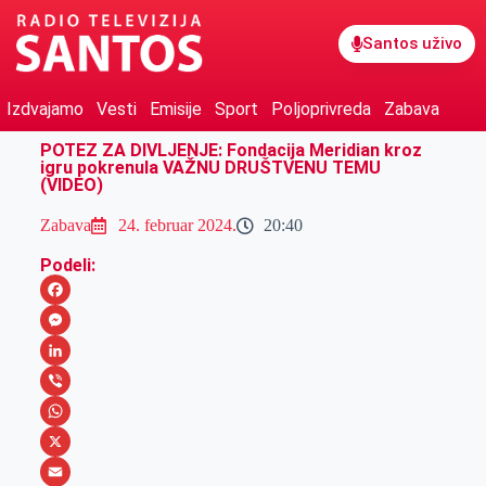
Santos uživo
Izdvajamo
Vesti
Emisije
Sport
Poljoprivreda
Zabava
POTEZ ZA DIVLJENJE: Fondacija Meridian kroz
igru pokrenula VAŽNU DRUŠTVENU TEMU
(VIDEO)
Zabava
24. februar 2024.
20:40
Podeli:
F
a
M
c
e
L
e
s
i
V
b
s
n
i
W
o
e
k
b
h
X