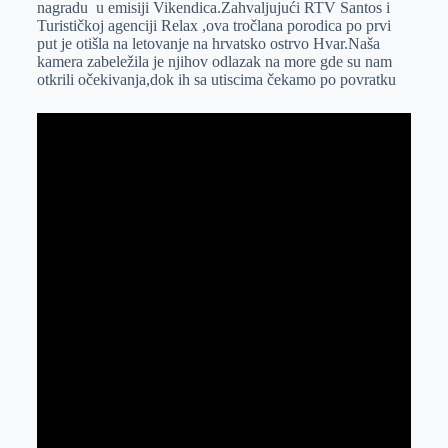
nagradu u emisiji Vikendica.Zahvaljujući RTV Santos i
r
n
A
i
Turističkoj agenciji Relax ,ova tročlana porodica po prvi
put je otišla na letovanje na hrvatsko ostrvo Hvar.Naša
p
l
kamera zabeležila je njihov odlazak na more gde su nam
p
otkrili očekivanja,dok ih sa utiscima čekamo po povratku