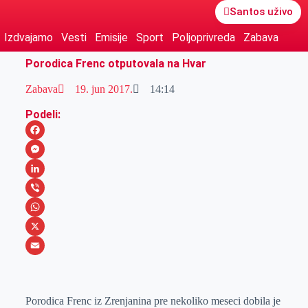
Santos uživo
Izdvajamo
Vesti
Emisije
Sport
Poljoprivreda
Zabava
Porodica Frenc otputovala na Hvar
Zabava
19. jun 2017.
14:14
Podeli:
F
a
M
c
e
L
e
s
i
V
b
s
n
i
W
o
e
k
b
h
X
o
n
e
e
a
E
k
g
d
r
t
m
Porodica Frenc iz Zrenjanina pre nekoliko meseci dobila je
e
I
s
a