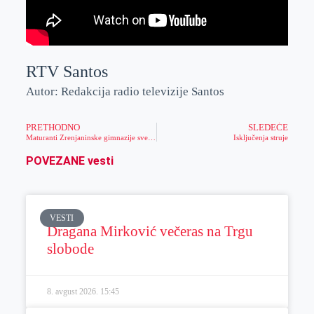
RTV Santos
Autor: Redakcija radio televizije Santos
PRETHODNO
SLEDEĆE
Maturanti Zrenjaninske gimnazije svečanom manifestacijom obeležili kraj školske godine (video)
Isključenja struje
POVEZANE vesti
VESTI
Dragana Mirković večeras na Trgu
slobode
8. avgust 2026.
15:45