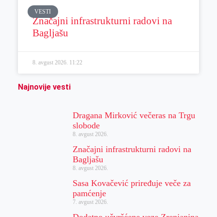
VESTI
Značajni infrastrukturni radovi na
Bagljašu
8. avgust 2026.
11:22
Najnovije vesti
Dragana Mirković večeras na Trgu
slobode
8. avgust 2026.
Značajni infrastrukturni radovi na
Bagljašu
8. avgust 2026.
Sasa Kovačević priređuje veče za
pamćenje
7. avgust 2026.
Dodatno učvršćene veze Zrenjanina