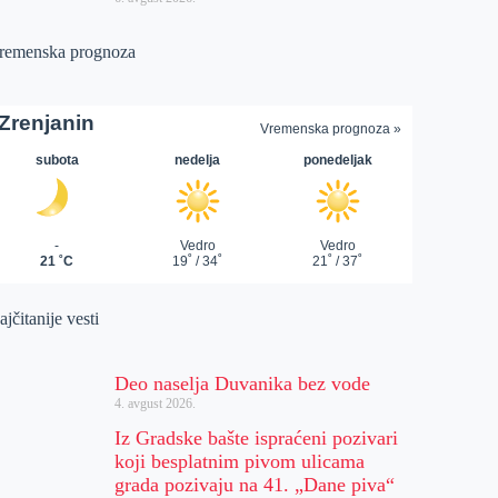
remenska prognoza
jčitanije vesti
Deo naselja Duvanika bez vode
4. avgust 2026.
Iz Gradske bašte ispraćeni pozivari
koji besplatnim pivom ulicama
grada pozivaju na 41. „Dane piva“