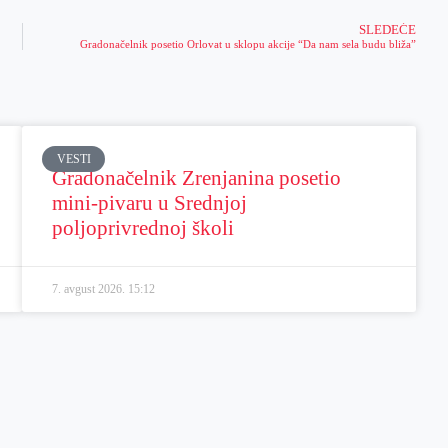
SLEDEĆE
Gradonačelnik posetio Orlovat u sklopu akcije “Da nam sela budu bliža”
VESTI
Gradonačelnik Zrenjanina posetio
mini-pivaru u Srednjoj
poljoprivrednoj školi
7. avgust 2026.
15:12