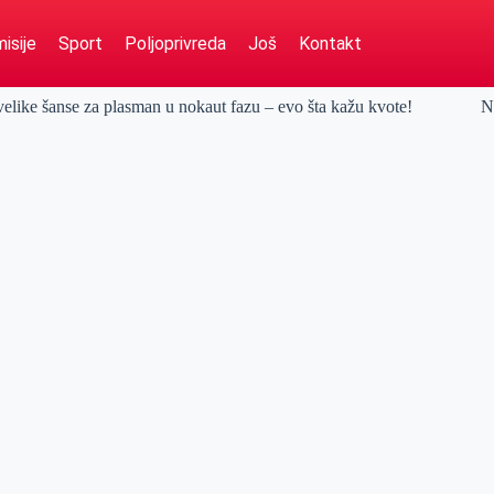
isije
Sport
Poljoprivreda
Još
Kontakt
 šanse za plasman u nokaut fazu – evo šta kažu kvote!
N