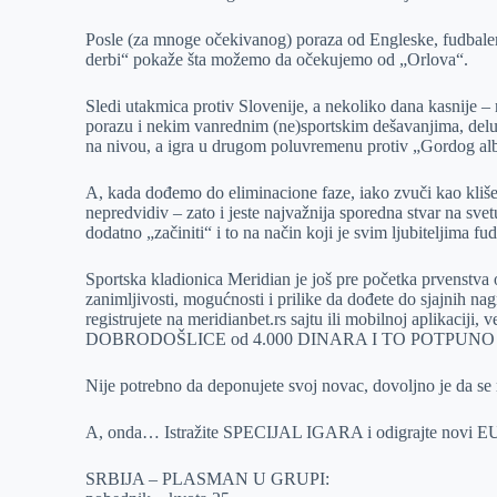
r
n
A
i
Posle (za mnoge očekivanog) poraza od Engleske, fudbaleri
p
l
derbi“ pokaže šta možemo da očekujemo od „Orlova“.
p
Sledi utakmica protiv Slovenije, a nekoliko dana kasnije –
porazu i nekim vanrednim (ne)sportskim dešavanjima, delu
na nivou, a igra u drugom poluvremenu protiv „Gordog al
A, kada dođemo do eliminacione faze, iako zvuči kao kliše 
nepredvidiv – zato i jeste najvažnija sporedna stvar na s
dodatno „začiniti“ i to na način koji je svim ljubiteljima
Sportska kladionica Meridian je još pre početka prvenst
zanimljivosti, mogućnosti i prilike da dođete do sjajnih nag
registrujete na meridianbet.rs sajtu ili mobilnoj aplikaciji
DOBRODOŠLICE od 4.000 DINARA I TO POTPUN
Nije potrebno da deponujete svoj novac, dovoljno je da se r
A, onda… Istražite SPECIJAL IGARA i odigrajte novi EURO
SRBIJA – PLASMAN U GRUPI: