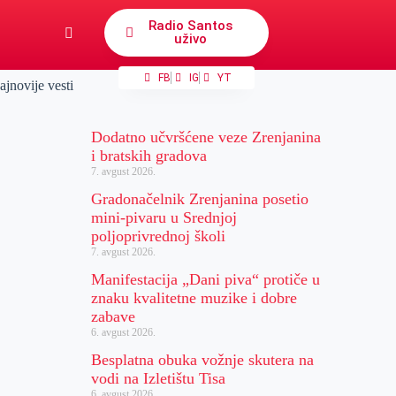
Radio Santos
uživo
FB
IG
YT
ajnovije vesti
Dodatno učvršćene veze Zrenjanina
i bratskih gradova
7. avgust 2026.
Gradonačelnik Zrenjanina posetio
mini-pivaru u Srednjoj
poljoprivrednoj školi
7. avgust 2026.
Manifestacija „Dani piva“ protiče u
znaku kvalitetne muzike i dobre
zabave
6. avgust 2026.
Besplatna obuka vožnje skutera na
vodi na Izletištu Tisa
6. avgust 2026.