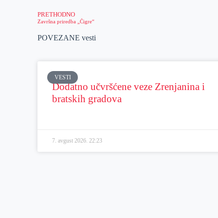
PRETHODNO
Završna priredba „Čigre“
POVEZANE vesti
VESTI
Dodatno učvršćene veze Zrenjanina i
bratskih gradova
7. avgust 2026.
22:23