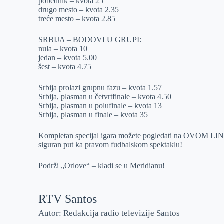
pobednik – kvota 25
drugo mesto – kvota 2.35
treće mesto – kvota 2.85
SRBIJA – BODOVI U GRUPI:
nula – kvota 10
jedan – kvota 5.00
šest – kvota 4.75
Srbija prolazi grupnu fazu – kvota 1.57
Srbija, plasman u četvrtfinale – kvota 4.50
Srbija, plasman u polufinale – kvota 13
Srbija, plasman u finale – kvota 35
Kompletan specijal igara možete pogledati na OVOM LINKU, 
siguran put ka pravom fudbalskom spektaklu!
Podrži „Orlove“ – kladi se u Meridianu!
RTV Santos
Autor: Redakcija radio televizije Santos