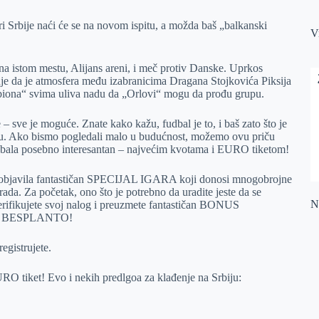
 Srbije naći će se na novom ispitu, a možda baš „balkanski
V
 na istom mestu, Alijans areni, i meč protiv Danske. Uprkos
je da je atmosfera među izabranicima Dragana Stojkovića Piksija
biona“ svima uliva nadu da „Orlovi“ mogu da prođu grupu.
– sve je moguće. Znate kako kažu, fudbal je to, i baš zato što je
vetu. Ako bismo pogledali malo u budućnost, možemo ovu priču
 fudbala posebno interesantan – najvećim kvotama i EURO tiketom!
va objavila fantastičan SPECIJAL IGARA koji donosi mnogobrojne
rada. Za početak, ono što je potrebno da uradite jeste da se
Na
, verifikujete svoj nalog i preuzmete fantastičan BONUS
O BESPLANTO!
egistrujete.
 tiket! Evo i nekih predlgoa za klađenje na Srbiju: