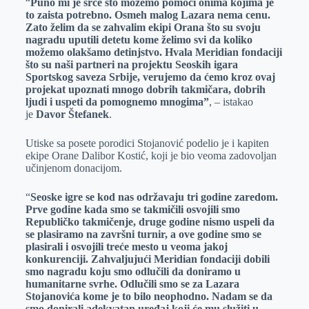
“
Puno mi je srce što možemo pomoći onima kojima je
to zaista potrebno. Osmeh malog Lazara nema cenu.
Zato želim da se zahvalim ekipi Orana što su svoju
nagradu uputili detetu kome želimo svi da koliko
možemo olakšamo detinjstvo. Hvala Meridian fondaciji
što su naši partneri na projektu Seoskih igara
Sportskog saveza Srbije, verujemo da ćemo kroz ovaj
projekat upoznati mnogo dobrih takmičara, dobrih
ljudi i uspeti da pomognemo mnogima”
, – istakao
je
Davor Štefanek
.
Utiske sa posete porodici Stojanović podelio je i kapiten
ekipe Orane Dalibor Kostić, koji je bio veoma zadovoljan
učinjenom donacijom.
“
Seoske igre se kod nas održavaju tri godine zaredom.
Prve godine kada smo se takmičili osvojili smo
Republičko takmičenje, druge godine nismo uspeli da
se plasiramo na završni turnir, a ove godine smo se
plasirali i osvojili treće mesto u veoma jakoj
konkurenciji. Zahvaljujući Meridian fondaciji dobili
smo nagradu koju smo odlučili da doniramo u
humanitarne svrhe. Odlučili smo se za Lazara
Stojanovića kome je to bilo neophodno. Nadam se da
smo donirali adekvatan uređaj koji će mu služiti u