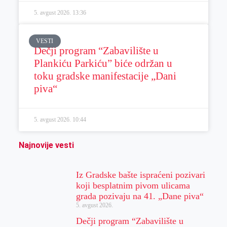
5. avgust 2026.
13:36
VESTI
Dečji program “Zabavilište u
Plankiću Parkiću” biće održan u
toku gradske manifestacije „Dani
piva“
5. avgust 2026.
10:44
Najnovije vesti
Iz Gradske bašte ispraćeni pozivari
koji besplatnim pivom ulicama
grada pozivaju na 41. „Dane piva“
5. avgust 2026.
Dečji program “Zabavilište u