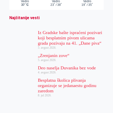
Najčitanije vesti
Iz Gradske bašte ispraćeni pozivari
koji besplatnim pivom ulicama
grada pozivaju na 41. „Dane piva“
5. avgust 2026.
„Zrenjanin zove“
5. avgust 2026.
Deo naselja Duvanika bez vode
4. avgust 2026.
Besplatna školica plivanja
organizuje se jedanaestu godinu
zaredom
8. jul 2026.