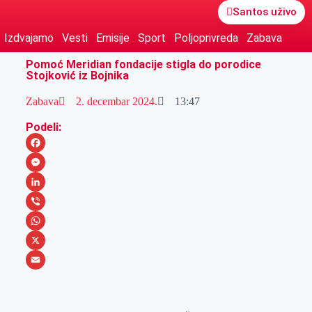
Santos uživo
Izdvajamo
Vesti
Emisije
Sport
Poljoprivreda
Zabava
Pomoć Meridian fondacije stigla do porodice
Stojković iz Bojnika
Zabava
2. decembar 2024.
13:47
Podeli:
F
a
M
c
e
L
e
s
i
V
b
s
n
i
W
o
e
k
b
h
X
o
n
e
e
a
E
k
g
d
r
t
m