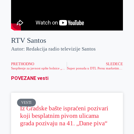
RTV Santos
Autor: Redakcija radio televizije Santos
PRETHODNO
SLEDEĆE
Saopštenje za javnost opšte bolnice „Đorđe Joanović“
Super ponuda u DTL Persu marketima u Zrenjaninu
POVEZANE vesti
VESTI
Iz Gradske bašte ispraćeni pozivari
koji besplatnim pivom ulicama
grada pozivaju na 41. „Dane piva“