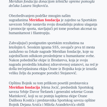
Meridian fondacija donacijom tehničke opreme pomogla
e
I
s
a
dečaka Lazara Stojkovića
.
r
n
A
i
p
l
Obezbeđivanjem podrške mnogim našim
sugrađanima
Meridian fondacija
je zajedno sa Sportskim
p
savezom Srbije nastavila svoju dosadašnju praksu ulaganja
i promocije sporta, stavljajući pri tome poseban akcenat na
humanitarnost i filantropiju.
Zahvaljujući postignutim sportskim rezultatima na
letošnjim 6. Seoskim igrama SSS, osvajače prva tri mesta
zasluženo su čekale nagrade Meridian fondacije, koje su
zajedničkom odlukom proslednjene u humanitarne svrhe.
Nakon pobedničke ekipe iz Brodareva, koja je svoju
nagradu prosledila lokalnoj zdravstvenoj ustanovi, na red je
došla trećeplasirana ekipa Orane iz Bojnika koja je izrazila
veliku želju da pomogne porodici Stojanović.
Opštinu Bojnik su tom prilikom posetili predstavnica
Meridian fondacija
Jelena Jocić, predsednik Sportskog
saveza Srbije Davor Štefanek i generalni sekretar Goran
Marinković, koji su uz pratnju kapitena ekipe Orane
Dalibora Kostića i predstavnika Sportskog saveza opštine
Bojnik Dejana Arsića i Miloša Aranđelovića obišli