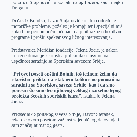
porodicu Stojanović i upoznali malog Lazara, kao i majku
Draganu.
Dečak iz Bojnika, Lazar Stojanović koji ima određene
motoričke probleme, poželeo je kompjuter i specijalni miš
kako bi uspeo pomoću računara da prati razne edukativne
programe i proširi spektar svog ličnog interesovanja.
Predstavnica Meridian fondacije, Jelena Jocić, je nakon
uručene donacije iskoristila priliku da se osvrne na
uspešnost saradnje sa Sportskim savezom Srbije.
“
Pri ovoj poseti opštini Bojnik, još jednom želim da
iskoristim priliku da istaknem koliko smo ponosni na
saradnju sa Sportskog saveza Srbije, kao i da smo
ponosni što smo deo njihovog velikog i izuzetno lepog
projekta Seoskih sportskih igara”
, istakla je
Jelena
Jocić
.
Predsednik Sportskog saveza Srbije, Davor Štefanek,
rekao je ovom posetom važnost zajedničkog delovanja i
sam značaj humanog gesta.