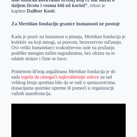
daljem životu i veoma biti od koristi”
, rekao je
kapiten
Dalibor Kosić
.
Za Meridian fondaciju granice humanosti ne postoje
Kada je poziv na humanost u pitanju, Meridian fondacija je
kolektiv na koji mnogi, sa pravom, bezrezervno računaju.
Ovi veliki humanitarci svakodnevno rade na pružanju
podrške mnogim našim sugrađanima, bez obzira na to
odakle dolaze i čime se bave.
Primenom ličnog angažmana Meridian fondacija je do
sada
uspela da omogući najkvalitetnije uslove
za rad
velikog broja sportista bilo da se radi o sponzorstvima,
donacijama sportske opreme ili pomoći u organizaciji
važnih manifestacija.