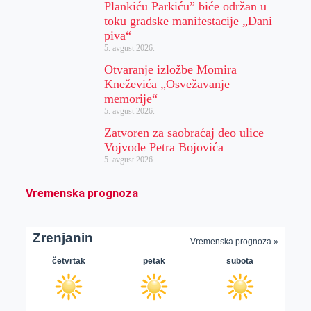
Plankiću Parkiću” biće održan u
toku gradske manifestacije „Dani
piva“
5. avgust 2026.
Otvaranje izložbe Momira
Kneževića „Osvežavanje
memorije“
5. avgust 2026.
Zatvoren za saobraćaj deo ulice
Vojvode Petra Bojovića
5. avgust 2026.
Vremenska prognoza