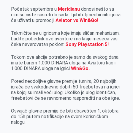
o
g
I
p
Početak septembra u
Meridianu
donosi nešto sa
k
e
n
p
čim se niste susreli do sada. Ljubitelji neobičnih igrica
r
će uživati u promociji
Aviator vs Win&Go!
Takmičite se u igricama koje imaju sličan mehanizam,
budite pobednik ove avanture i na kraju meseca vas
čeka neverovatan poklon:
Sony Playstation 5!
Tokom ove akcije potrebno je samo da svakog dana
imate barem 1.000 DINARA uloga na Aviatoru kao i
1.000 DINARA uloga na igrici
Win&Go.
Pored neodoljive glavne premije turnira, 20 najboljih
igrača će svakodnevno dobiti 50 freebetova na igrici
na kojoj su imali veći ulog. Ukoliko je ulog identičan,
freebetovi će se ravnomerno rasporediti na obe igre.
Osvajač glavne premije će biti obavešten 1. oktobra
do 15h putem notifikacije na svom korisničkom
nalogu.