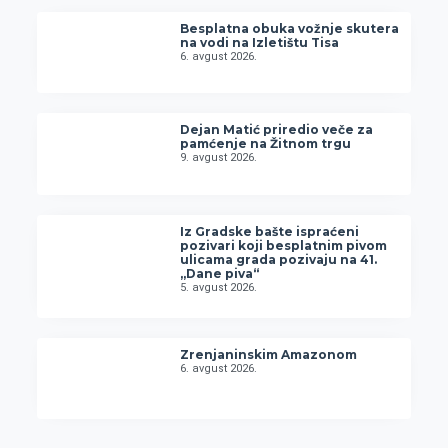
Besplatna obuka vožnje skutera
na vodi na Izletištu Tisa
6. avgust 2026.
Dejan Matić priredio veče za
pamćenje na Žitnom trgu
9. avgust 2026.
Iz Gradske bašte ispraćeni
pozivari koji besplatnim pivom
ulicama grada pozivaju na 41.
„Dane piva“
5. avgust 2026.
Zrenjaninskim Amazonom
6. avgust 2026.