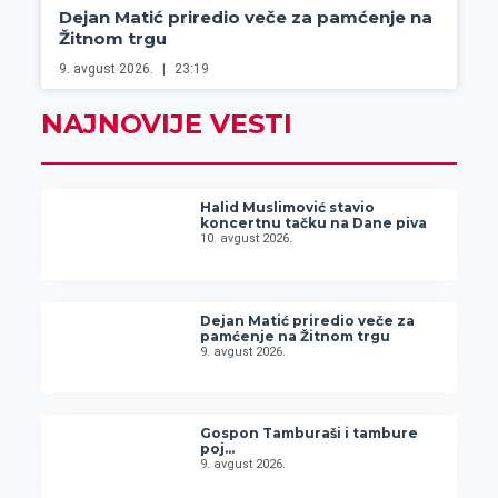
Dejan Matić priredio veče za pamćenje na
Žitnom trgu
9. avgust 2026.
23:19
NAJNOVIJE VESTI
Halid Muslimović stavio
koncertnu tačku na Dane piva
10. avgust 2026.
Dejan Matić priredio veče za
pamćenje na Žitnom trgu
9. avgust 2026.
Gospon Tamburaši i tambure
poj…
9. avgust 2026.