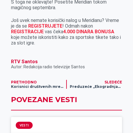
S toga ne oklevajte! Posetite Meridian tokom
magičnog septembra.
Još uvek nemate korisički nalog u Meridianu? Vreme
je da se
REGISTRUJETE
! Odmah nakon
REGISTRACIJE
vas čeka
4.000 DINARA BONUSA
koje možete iskoristiti kako za sportske tikete tako i
za slot igre.
RTV Santos
Autor: Redakcija radio televizije Santos
PRETHODNO
SLEDEĆE
Korisnici društvenih mreža na meti novog hakerskog napada
Preduzeće „Ekogradnja“ realizuje ambiciozne projekte
POVEZANE VESTI
VESTI