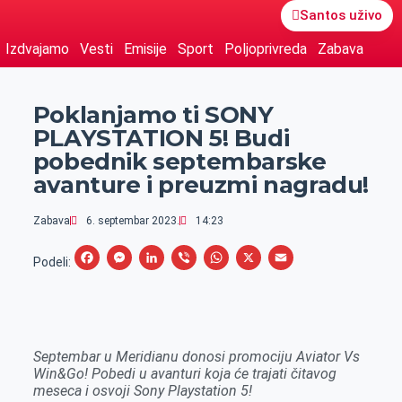
Santos uživo
Izdvajamo
Vesti
Emisije
Sport
Poljoprivreda
Zabava
Poklanjamo ti SONY
PLAYSTATION 5! Budi
pobednik septembarske
avanture i preuzmi nagradu!
Zabava
6. septembar 2023.
14:23
F
M
L
V
W
X
E
Podeli:
a
e
i
i
h
m
c
s
n
b
a
a
e
s
k
e
t
i
Septembar u Meridianu donosi promociju Aviator Vs
b
e
e
r
s
l
Win&Go! Pobedi u avanturi koja će trajati čitavog
o
n
d
A
meseca i osvoji Sony Playstation 5!