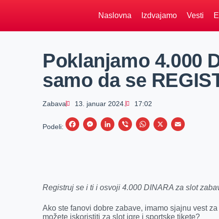
Naslovna
Izdvajamo
Vesti
E
Poklanjamo 4.000 
samo da se REGIS
Zabava
13. januar 2024.
17:02
F
M
L
V
W
X
E
Podeli:
a
e
i
i
h
m
c
s
n
b
a
a
e
s
k
e
t
i
b
e
e
r
s
l
Registruj se i ti i osvoji 4.000 DINARA za slot zabav
o
n
d
A
o
g
I
p
Ako ste fanovi dobre zabave, imamo sjajnu vest z
možete iskoristiti za slot igre i sportske tikete?