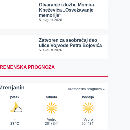
Otvaranje izložbe Momira
Kneževića „Osvežavanje
memorije“
5. avgust 2026.
Zatvoren za saobraćaj deo
ulice Vojvode Petra Bojovića
5. avgust 2026.
REMENSKA PROGNOZA