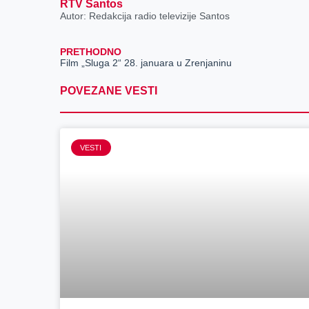
RTV Santos
Autor: Redakcija radio televizije Santos
PRETHODNO
Film „Sluga 2“ 28. januara u Zrenjaninu
POVEZANE VESTI
VESTI