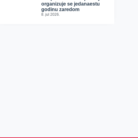
organizuje se jedanaestu
godinu zaredom
8. jul 2026.