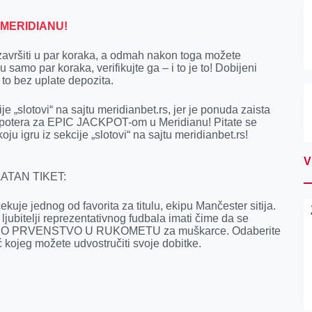
 MERIDIANU!
vršiti u par koraka, a odmah nakon toga možete
 u samo par koraka, verifikujte ga – i to je to! Dobijeni
i to bez uplate depozita.
e „slotovi“ na sajtu meridianbet.rs, jer je ponuda zaista
 i potera za EPIC JACKPOT-om u Meridianu! Pitate se
ju igru iz sekcije „slotovi“ na sajtu meridianbet.rs!
V
PLATAN TIKET:
kuje jednog od favorita za titulu, ekipu Mančester sitija.
ubitelji reprezentativnog fudbala imati čime da se
ROPSKO PRVENSTVO U RUKOMETU za muškarce. Odaberite
 kojeg možete udvostručiti svoje dobitke.