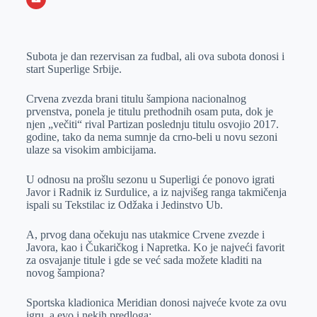
o
n
e
e
a
E
k
g
d
r
t
m
Subota je dan rezervisan za fudbal, ali ova subota donosi i
e
I
s
a
start Superlige Srbije.
r
n
A
i
p
l
Crvena zvezda brani titulu šampiona nacionalnog
prvenstva, ponela je titulu prethodnih osam puta, dok je
p
njen „večiti“ rival Partizan poslednju titulu osvojio 2017.
godine, tako da nema sumnje da crno-beli u novu sezoni
ulaze sa visokim ambicijama.
U odnosu na prošlu sezonu u Superligi će ponovo igrati
Javor i Radnik iz Surdulice, a iz najvišeg ranga takmičenja
ispali su Tekstilac iz Odžaka i Jedinstvo Ub.
A, prvog dana očekuju nas utakmice Crvene zvezde i
Javora, kao i Čukaričkog i Napretka. Ko je najveći favorit
za osvajanje titule i gde se već sada možete kladiti na
novog šampiona?
Sportska kladionica Meridian donosi najveće kvote za ovu
igru, a evo i nekih predloga: