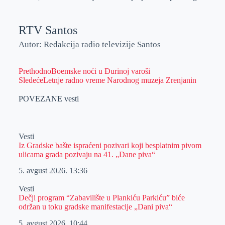
RTV Santos
Autor: Redakcija radio televizije Santos
Prethodno
Boemske noći u Đurinoj varoši
Sledeće
Letnje radno vreme Narodnog muzeja Zrenjanin
POVEZANE vesti
Vesti
Iz Gradske bašte ispraćeni pozivari koji besplatnim pivom
ulicama grada pozivaju na 41. „Dane piva“
5. avgust 2026.
13:36
Vesti
Dečji program “Zabavilište u Plankiću Parkiću” biće
održan u toku gradske manifestacije „Dani piva“
5. avgust 2026.
10:44