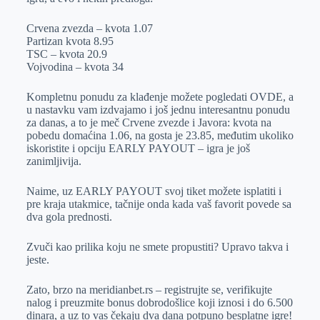
Crvena zvezda – kvota 1.07
Partizan kvota 8.95
TSC – kvota 20.9
Vojvodina – kvota 34
Kompletnu ponudu za klađenje možete pogledati OVDE, a
u nastavku vam izdvajamo i još jednu interesantnu ponudu
za danas, a to je meč Crvene zvezde i Javora: kvota na
pobedu domaćina 1.06, na gosta je 23.85, međutim ukoliko
iskoristite i opciju EARLY PAYOUT – igra je još
zanimljivija.
Naime, uz EARLY PAYOUT svoj tiket možete isplatiti i
pre kraja utakmice, tačnije onda kada vaš favorit povede sa
dva gola prednosti.
Zvuči kao prilika koju ne smete propustiti? Upravo takva i
jeste.
Zato, brzo na meridianbet.rs – registrujte se, verifikujte
nalog i preuzmite bonus dobrodošlice koji iznosi i do 6.500
dinara, a uz to vas čekaju dva dana potpuno besplatne igre!