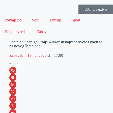
Santos uživo
Izdvajamo
Vesti
Emisije
Sport
Poljoprivreda
Zabava
Počinje Superliga Srbije – iskoristi najveće kvote i kladi se
na novog šampiona!
Zabava
19. jul 2025.
17:00
Podeli:
F
a
M
c
e
L
e
s
i
V
b
s
n
i
W
o
e
k
b
h
X