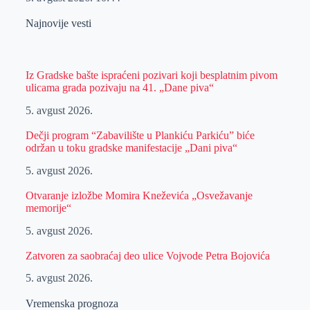
Najnovije vesti
Iz Gradske bašte ispraćeni pozivari koji besplatnim pivom
ulicama grada pozivaju na 41. „Dane piva“
5. avgust 2026.
Dečji program “Zabavilište u Plankiću Parkiću” biće
održan u toku gradske manifestacije „Dani piva“
5. avgust 2026.
Otvaranje izložbe Momira Kneževića „Osvežavanje
memorije“
5. avgust 2026.
Zatvoren za saobraćaj deo ulice Vojvode Petra Bojovića
5. avgust 2026.
Vremenska prognoza