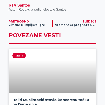
RTV Santos
Autor: Redakcija radio televizije Santos
PRETHODNO
SLEDEĆE
Zimske Olimpijske igre
Vremenska prognoza u narednim danima
POVEZANE VESTI
VESTI
Halid Muslimović stavio koncertnu tačku
na Dane piva