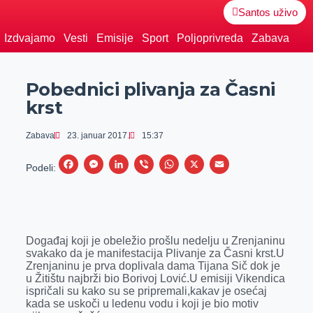
Santos uživo
Izdvajamo
Vesti
Emisije
Sport
Poljoprivreda
Zabava
Pobednici plivanja za Časni
krst
Zabava
23. januar 2017.
15:37
F
M
L
V
W
X
E
Podeli:
a
e
i
i
h
m
c
s
n
b
a
a
e
s
k
e
t
i
Događaj koji je obeležio prošlu nedelju u Zrenjaninu
b
e
e
r
s
l
svakako da je manifestacija Plivanje za Časni krst.U
o
n
d
A
Zrenjaninu je prva doplivala dama Tijana Sič dok je
u Žitištu najbrži bio Borivoj Lović.U emisiji Vikendica
o
g
I
p
ispričali su kako su se pripremali,kakav je osećaj
k
e
n
p
kada se uskoči u ledenu vodu i koji je bio motiv