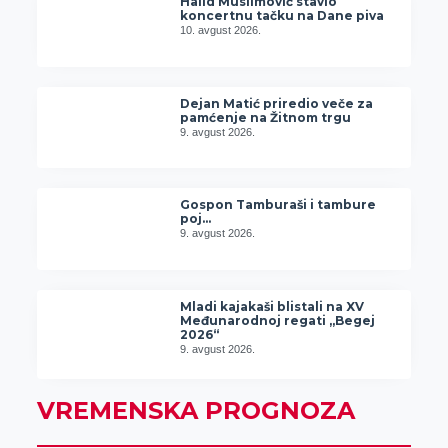
Halid Muslimović stavio
koncertnu tačku na Dane piva
10. avgust 2026.
Dejan Matić priredio veče za
pamćenje na Žitnom trgu
9. avgust 2026.
Gospon Tamburaši i tambure
poj…
9. avgust 2026.
Mladi kajakaši blistali na XV
Međunarodnoj regati „Begej
2026“
9. avgust 2026.
VREMENSKA PROGNOZA