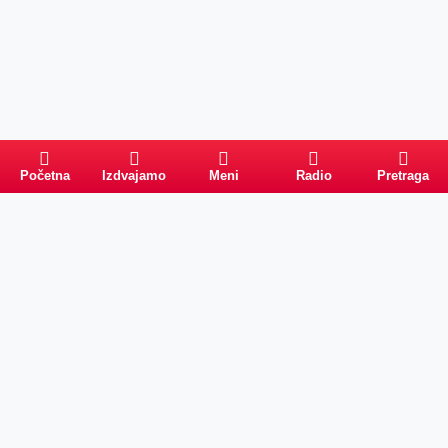
Početna
Izdvajamo
Meni
Radio
Pretraga
Pretraga
Kategorije
Ostalo
Naslovna
Izdvajamo