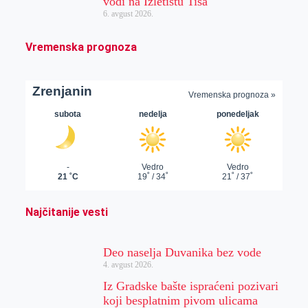
vodi na Izletištu Tisa
6. avgust 2026.
Vremenska prognoza
Najčitanije vesti
Deo naselja Duvanika bez vode
4. avgust 2026.
Iz Gradske bašte ispraćeni pozivari
koji besplatnim pivom ulicama