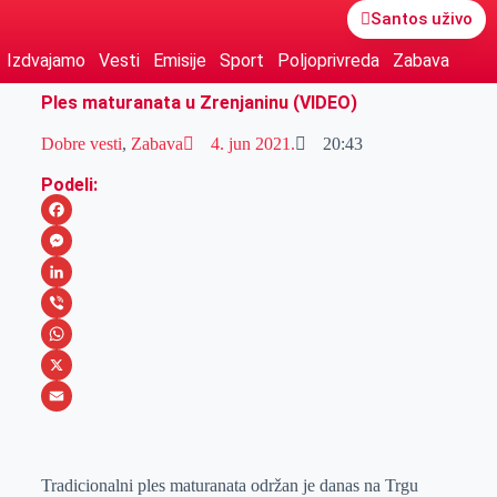
Santos uživo
Izdvajamo
Vesti
Emisije
Sport
Poljoprivreda
Zabava
Ples maturanata u Zrenjaninu (VIDEO)
Dobre vesti
,
Zabava
4. jun 2021.
20:43
Podeli:
F
a
M
c
e
L
e
s
i
V
b
s
n
i
W
o
e
k
b
h
X
o
n
e
e
a
E
k
g
d
r
t
m
Tradicionalni ples maturanata održan je danas na Trgu
e
I
s
a