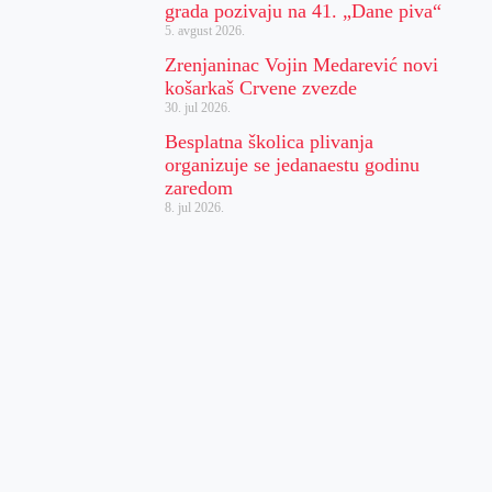
grada pozivaju na 41. „Dane piva“
5. avgust 2026.
Zrenjaninac Vojin Medarević novi
košarkaš Crvene zvezde
30. jul 2026.
Besplatna školica plivanja
organizuje se jedanaestu godinu
zaredom
8. jul 2026.