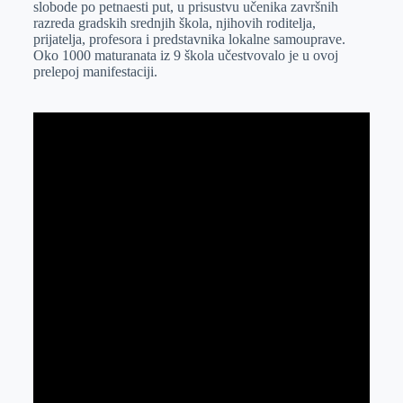
slobode po petnaesti put, u prisustvu učenika završnih
r
n
A
i
razreda gradskih srednjih škola, njihovih roditelja,
prijatelja, profesora i predstavnika lokalne samouprave.
p
l
Oko 1000 maturanata iz 9 škola učestvovalo je u ovoj
p
prelepoj manifestaciji.