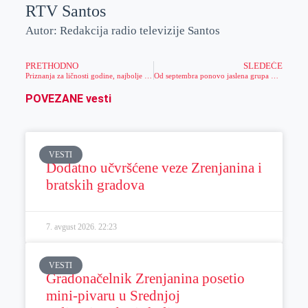
RTV Santos
Autor: Redakcija radio televizije Santos
PRETHODNO
SLEDEĆE
Priznanja za ličnosti godine, najbolje sportiste, ekipe i trenere lista“Zrenjanin“
Od septembra ponovo jaslena grupa u vrtiću „Neven“
POVEZANE vesti
VESTI
Dodatno učvršćene veze Zrenjanina i
bratskih gradova
7. avgust 2026.
22:23
VESTI
Gradonačelnik Zrenjanina posetio
mini-pivaru u Srednjoj