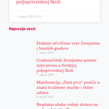
poljoprivrednoj školi
7. avgust 2026.
15:12
Najnovije vesti
Dodatno učvršćene veze Zrenjanina
i bratskih gradova
7. avgust 2026.
Gradonačelnik Zrenjanina posetio
mini-pivaru u Srednjoj
poljoprivrednoj školi
7. avgust 2026.
Manifestacija „Dani piva“ protiče u
znaku kvalitetne muzike i dobre
zabave
6. avgust 2026.
Besplatna obuka vožnje skutera na