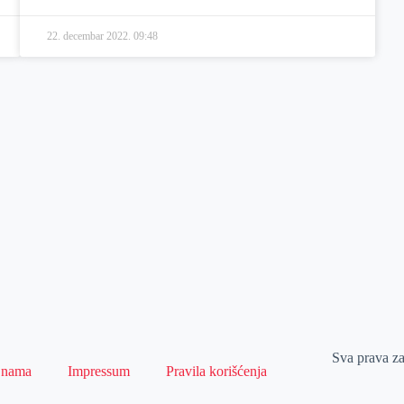
22. decembar 2022.
09:48
Sva prava z
 nama
Impressum
Pravila korišćenja