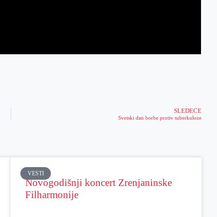
SLEDEĆE
Svetski dan borbe protiv tuberkuloze
VESTI
Novogodišnji koncert Zrenjaninske
Filharmonije