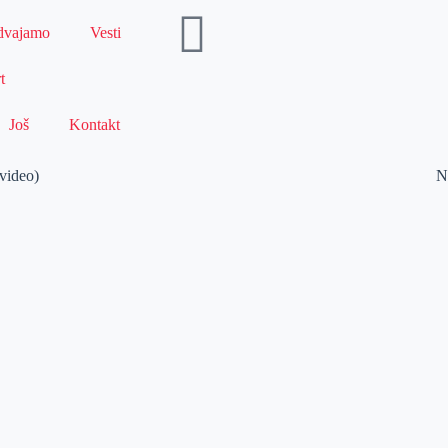
dvajamo
Vesti
t
Još
Kontakt
(video)
N