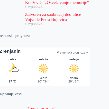
Kneževića „Osvežavanje memorije“
5. avgust 2026.
Zatvoren za saobraćaj deo ulice
Vojvode Petra Bojovića
5. avgust 2026.
remenska prognoza
jčitanije vesti
„Zrenjanin zove“