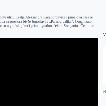
subotu ulicu Kralja Aleksandra Karađorđevića i puna dva časa je
upa sa prostora bivše Jugoslavije „Parnog valjka“. Organizator
pe su u gradskoj kući primili gradonačelnik Zrenjanina Čedomir
V
Na