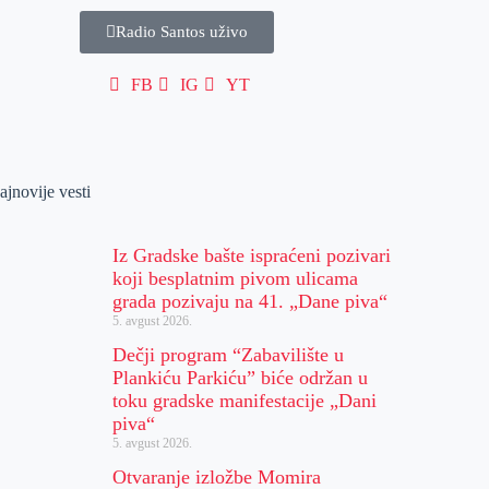
Radio Santos uživo
FB
IG
YT
ajnovije vesti
Iz Gradske bašte ispraćeni pozivari
koji besplatnim pivom ulicama
grada pozivaju na 41. „Dane piva“
5. avgust 2026.
Dečji program “Zabavilište u
Plankiću Parkiću” biće održan u
toku gradske manifestacije „Dani
piva“
5. avgust 2026.
Otvaranje izložbe Momira