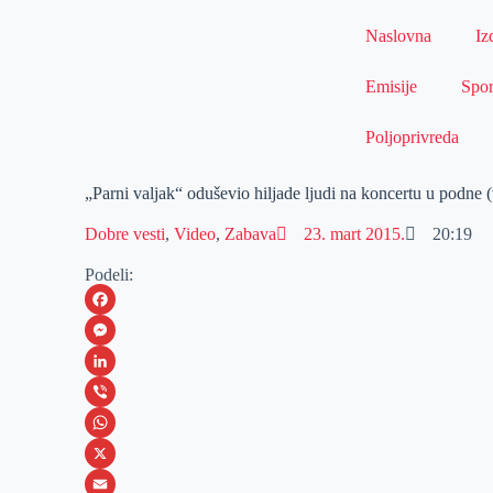
Naslovna
Iz
Emisije
Spor
Poljoprivreda
„Parni valjak“ oduševio hiljade ljudi na koncertu u podne 
Dobre vesti
,
Video
,
Zabava
23. mart 2015.
20:19
Podeli:
F
a
M
c
e
L
e
s
i
V
b
s
n
i
W
o
e
k
b
h
X