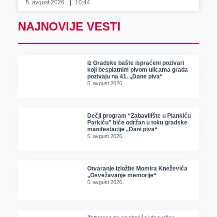
5. avgust 2026.
10:44
NAJNOVIJE VESTI
Iz Gradske bašte ispraćeni pozivari
koji besplatnim pivom ulicama grada
pozivaju na 41. „Dane piva“
5. avgust 2026.
Dečji program “Zabavilište u Plankiću
Parkiću” biće održan u toku gradske
manifestacije „Dani piva“
5. avgust 2026.
Otvaranje izložbe Momira Kneževića
„Osvežavanje memorije“
5. avgust 2026.