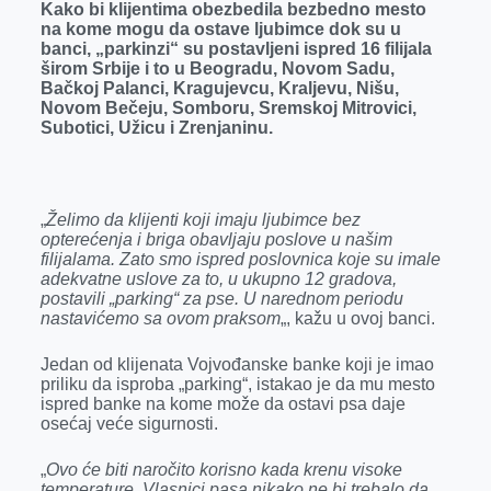
Kako bi klijentima obezbedila bezbedno mesto
na kome mogu da ostave ljubimce dok su u
banci, „parkinzi“ su postavljeni ispred 16 filijala
širom Srbije i to u Beogradu, Novom Sadu,
Bačkoj Palanci, Kragujevcu, Kraljevu, Nišu,
Novom Bečeju, Somboru, Sremskoj Mitrovici,
Subotici, Užicu i Zrenjaninu.
„
Želimo da klijenti koji imaju ljubimce bez
opterećenja i briga obavljaju poslove u našim
filijalama. Zato smo ispred poslovnica koje su imale
adekvatne uslove za to, u ukupno 12 gradova,
postavili „parking“ za pse. U narednom periodu
nastavićemo sa ovom praksom
„, kažu u ovoj banci.
Jedan od klijenata Vojvođanske banke koji je imao
priliku da isproba „parking“, istakao je da mu mesto
ispred banke na kome može da ostavi psa daje
osećaj veće sigurnosti.
„
Ovo će biti naročito korisno kada krenu visoke
temperature. Vlasnici pasa nikako ne bi trebalo da