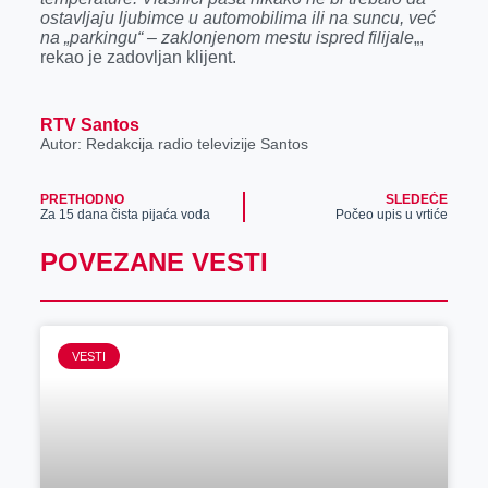
ostavljaju ljubimce u automobilima ili na suncu, već
na „parkingu“ – zaklonjenom mestu ispred filijale
„,
rekao je zadovljan klijent.
RTV Santos
Autor: Redakcija radio televizije Santos
PRETHODNO
SLEDEĆE
Za 15 dana čista pijaća voda
Počeo upis u vrtiće
POVEZANE VESTI
VESTI