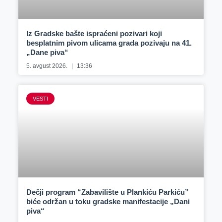
Iz Gradske bašte ispraćeni pozivari koji
besplatnim pivom ulicama grada pozivaju na 41.
„Dane piva“
5. avgust 2026.
13:36
VESTI
Dečji program “Zabavilište u Plankiću Parkiću”
biće održan u toku gradske manifestacije „Dani
piva“