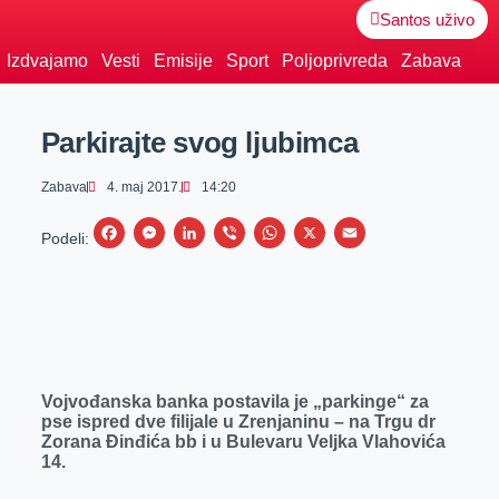
Santos uživo
Izdvajamo
Vesti
Emisije
Sport
Poljoprivreda
Zabava
Parkirajte svog ljubimca
Zabava
4. maj 2017.
14:20
F
M
L
V
W
X
E
Podeli:
a
e
i
i
h
m
c
s
n
b
a
a
e
s
k
e
t
i
b
e
e
r
s
l
o
n
d
A
Vojvođanska banka postavila je „parkinge“ za
o
g
I
p
pse ispred dve filijale u Zrenjaninu – na Trgu dr
Zorana Đinđića bb i u Bulevaru Veljka Vlahovića
k
e
n
p
14.
r