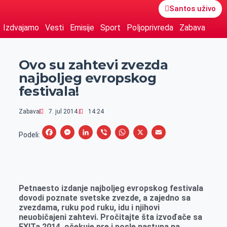
Santos uživo
Izdvajamo
Vesti
Emisije
Sport
Poljoprivreda
Zabava
Ovo su zahtevi zvezda
najboljeg evropskog
festivala!
Zabava
7. jul 2014.
14:24
F
M
L
V
W
X
E
Podeli:
a
e
i
i
h
m
c
s
n
b
a
a
e
s
k
e
t
i
Petnaesto izdanje najboljeg evropskog festivala
b
e
e
r
s
l
dovodi poznate svetske zvezde, a zajedno sa
o
n
d
A
zvezdama, ruku pod ruku, idu i njihovi
neuobičajeni zahtevi. Pročitajte šta izvođače sa
o
g
I
p
EXITa 2014. očekuje pre i posle nastupa na