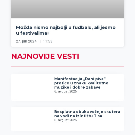
Možda nismo najbolji u fudbalu, ali jesmo
u festivalima!
27. jun 2024.
11:53
NAJNOVIJE VESTI
Manifestacija „Dani piva“
protiče u znaku kvalitetne
muzike i dobre zabave
6. avgust 2026.
Besplatna obuka vožnje skutera
na vodi na Izletištu Tisa
6. avgust 2026.