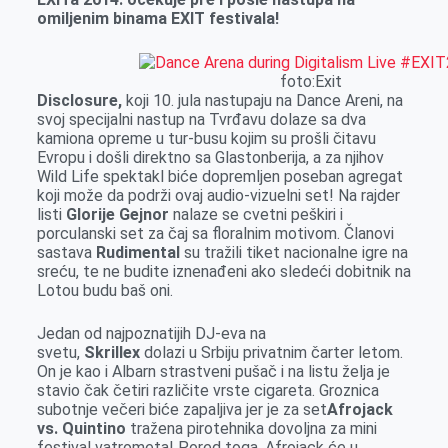
k
e
n
p
omiljenim binama EXIT festivala!
r
foto:Exit
Disclosure,
koji 10. jula nastupaju na Dance Areni, na
svoj specijalni nastup na Tvrđavu dolaze sa dva
kamiona opreme u tur-busu kojim su prošli čitavu
Evropu i došli direktno sa Glastonberija, a za njihov
Wild Life spektakl biće dopremljen poseban agregat
koji može da podrži ovaj audio-vizuelni set! Na rajder
listi
Glorije Gejnor
nalaze se cvetni peškiri i
porculanski set za čaj sa floralnim motivom. Članovi
sastava
Rudimental
su tražili tiket nacionalne igre na
sreću, te ne budite iznenađeni ako sledeći dobitnik na
Lotou budu baš oni.
Jedan od najpoznatijih DJ-eva na
svetu,
Skrillex
dolazi u Srbiju privatnim čarter letom.
On je kao i Albarn strastveni pušač i na listu želja je
stavio čak četiri različite vrste cigareta. Groznica
subotnje večeri biće zapaljiva jer je za set
Afrojack
vs. Quintino
tražena pirotehnika dovoljna za mini
festival vatrometa! Pored toga, Afrojack će u