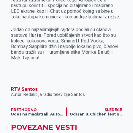
nastupu koristiti i specijalno dizajnirane i mapirane
LED ekrane, kao i i-Chat uz pomoć kojeg sa bine u
toku nastupa komunicira i komanduje ljudima iz režije.
Jedan od najzanimljivijih rajdera poslali su članovi
sastava
Hurts
. Pored uobičajenih stvari kao što su
kokice, kokosova voda, Smirnoff Red Vodka,
Bombay Sapphire džin i najbolje lokalno pivo, članovi
benda tražili su i – uramljene slike Monike Beluči i
Majk Tajsona!
RTV Santos
Autor: Redakcija radio televizije Santos
PRETHODNO
SLEDEĆE
Udes na magistrali: Automobil se zakucao u banderu u centru grada (foto)
Održan 8. Chicken fest uz izvanredan program
POVEZANE VESTI