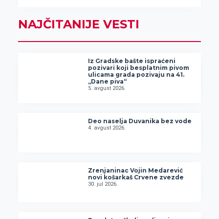
NAJČITANIJE VESTI
Iz Gradske bašte ispraćeni
pozivari koji besplatnim pivom
ulicama grada pozivaju na 41.
„Dane piva“
5. avgust 2026.
Deo naselja Duvanika bez vode
4. avgust 2026.
Zrenjaninac Vojin Medarević
novi košarkaš Crvene zvezde
30. jul 2026.