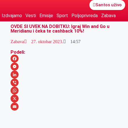
Santos uživo
Izdvajamo
Vesti
Emisije
Sport
Poljoprivreda
Zabava
OVDE SI UVEK NA DOBITKU: Igraj Win and Go u
Meridianu i čeka te cashback 10%!
Zabava
27. oktobar 2023.
14:57
Podeli:
F
a
M
c
e
L
e
s
i
V
b
s
n
i
W
o
e
k
b
h
X
o
n
e
e
a
E
k
g
d
r
t
m