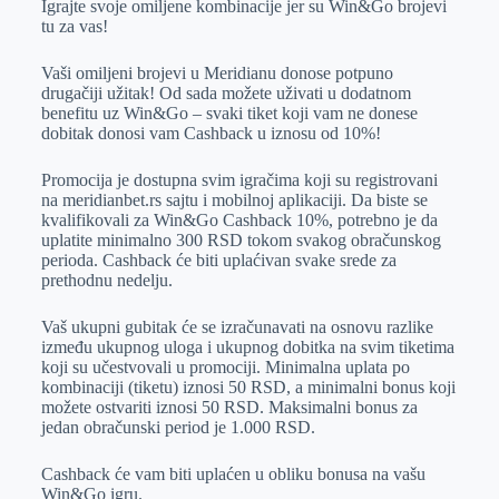
Igrajte svoje omiljene kombinacije jer su Win&Go brojevi
e
I
s
a
tu za vas!
r
n
A
i
p
l
Vaši omiljeni brojevi u Meridianu donose potpuno
drugačiji užitak! Od sada možete uživati u dodatnom
p
benefitu uz Win&Go – svaki tiket koji vam ne donese
dobitak donosi vam Cashback u iznosu od 10%!
Promocija je dostupna svim igračima koji su registrovani
na meridianbet.rs sajtu i mobilnoj aplikaciji. Da biste se
kvalifikovali za Win&Go Cashback 10%, potrebno je da
uplatite minimalno 300 RSD tokom svakog obračunskog
perioda. Cashback će biti uplaćivan svake srede za
prethodnu nedelju.
Vaš ukupni gubitak će se izračunavati na osnovu razlike
između ukupnog uloga i ukupnog dobitka na svim tiketima
koji su učestvovali u promociji. Minimalna uplata po
kombinaciji (tiketu) iznosi 50 RSD, a minimalni bonus koji
možete ostvariti iznosi 50 RSD. Maksimalni bonus za
jedan obračunski period je 1.000 RSD.
Cashback će vam biti uplaćen u obliku bonusa na vašu
Win&Go igru.