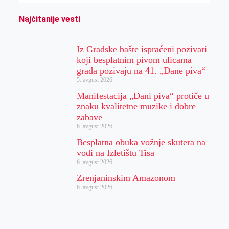
Najčitanije vesti
Iz Gradske bašte ispraćeni pozivari
koji besplatnim pivom ulicama
grada pozivaju na 41. „Dane piva“
5. avgust 2026.
Manifestacija „Dani piva“ protiče u
znaku kvalitetne muzike i dobre
zabave
6. avgust 2026.
Besplatna obuka vožnje skutera na
vodi na Izletištu Tisa
6. avgust 2026.
Zrenjaninskim Amazonom
6. avgust 2026.