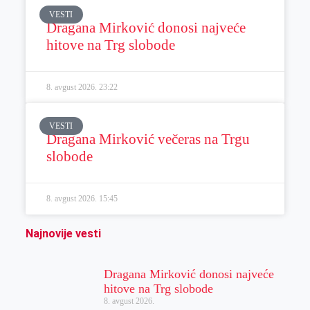
VESTI
Dragana Mirković donosi najveće
hitove na Trg slobode
8. avgust 2026.
23:22
VESTI
Dragana Mirković večeras na Trgu
slobode
8. avgust 2026.
15:45
Najnovije vesti
Dragana Mirković donosi najveće
hitove na Trg slobode
8. avgust 2026.