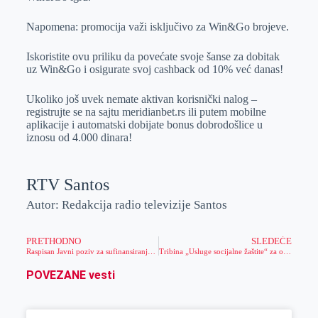
Napomena: promocija važi isključivo za Win&Go brojeve.
Iskoristite ovu priliku da povećate svoje šanse za dobitak
uz Win&Go i osigurate svoj cashback od 10% već danas!
Ukoliko još uvek nemate aktivan korisnički nalog –
registrujte se na sajtu meridianbet.rs ili putem mobilne
aplikacije i automatski dobijate bonus dobrodošlice u
iznosu od 4.000 dinara!
RTV Santos
Autor: Redakcija radio televizije Santos
PRETHODNO
SLEDEĆE
Raspisan Javni poziv za sufinansiranje mera energetske sanacije porodičnih kuća i stanova na teritoriji grada Zrenjanina za 2023. godinu – opredeljeno 30 miliona dinara
Tribina „Usluge socijalne žaštite“ za osobe sa autizmom
POVEZANE vesti