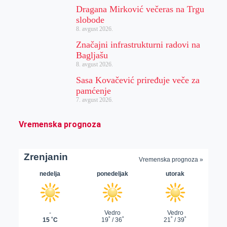
Dragana Mirković večeras na Trgu
slobode
8. avgust 2026.
Značajni infrastrukturni radovi na
Bagljašu
8. avgust 2026.
Sasa Kovačević priređuje veče za
pamćenje
7. avgust 2026.
Vremenska prognoza