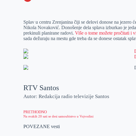
o
n
e
e
a
E
k
g
d
r
t
m
Splav u centru Zrenjanina čiji se delovi donose na jezero ć
e
I
s
a
Nikola Novaković. Donošenje dela splava izburkao je jedan 
r
n
A
i
prekinuli planirane radovi.
Više o tome možete pročitati i v
sada dežuraju na mestu gde treba da se donese ostatak spla
p
l
p
RTV Santos
Autor: Redakcija radio televizije Santos
PRETHODNO
Na svakih 20 sati se desi samoubistvo u Vojvodini
POVEZANE vesti