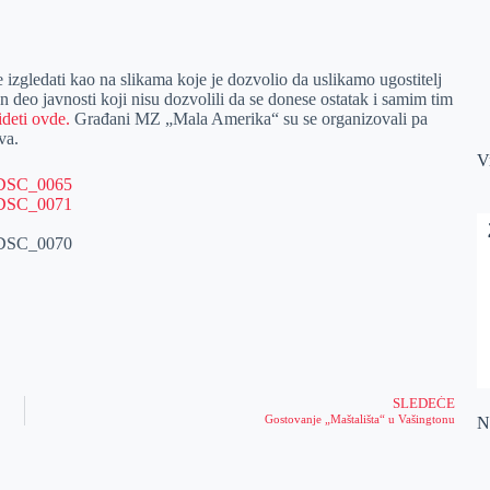
e izgledati kao na slikama koje je dozvolio da uslikamo ugostitelj
deo javnosti koji nisu dozvolili da se donese ostatak i samim tim
ideti ovde.
Građani MZ „Mala Amerika“ su se organizovali pa
va.
V
SLEDEĆE
Gostovanje „Maštališta“ u Vašingtonu
Na