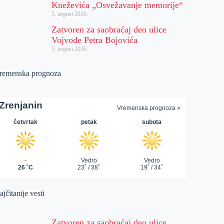
Kneževića „Osvežavanje memorije“
5. avgust 2026.
Zatvoren za saobraćaj deo ulice
Vojvode Petra Bojovića
5. avgust 2026.
remenska prognoza
jčitanije vesti
Zatvoren za saobraćaj deo ulice