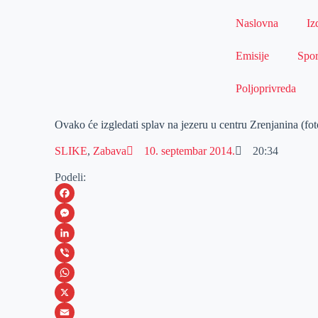
Naslovna
Iz
Emisije
Spor
Poljoprivreda
Ovako će izgledati splav na jezeru u centru Zrenjanina (fot
SLIKE
,
Zabava
10. septembar 2014.
20:34
Podeli:
F
a
M
c
e
L
e
s
i
V
b
s
n
i
W
o
e
k
b
h
X