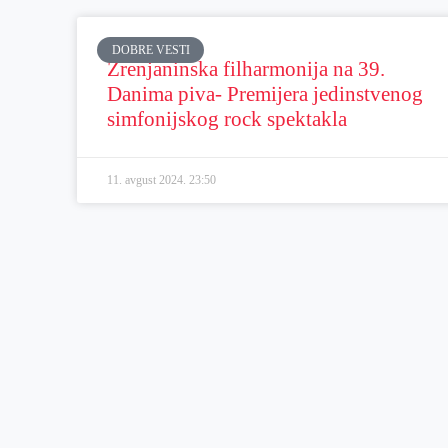
DOBRE VESTI
Zrenjaninska filharmonija na 39.
Danima piva- Premijera jedinstvenog
simfonijskog rock spektakla
11. avgust 2024.
23:50