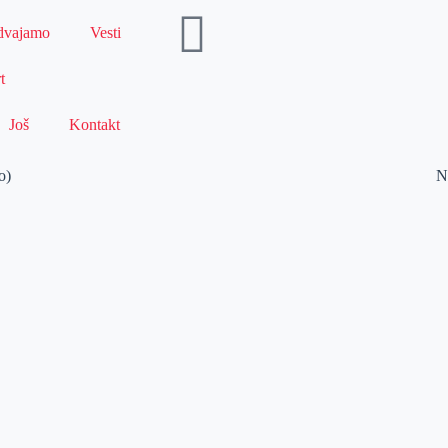
dvajamo
Vesti
t
Još
Kontakt
o)
N