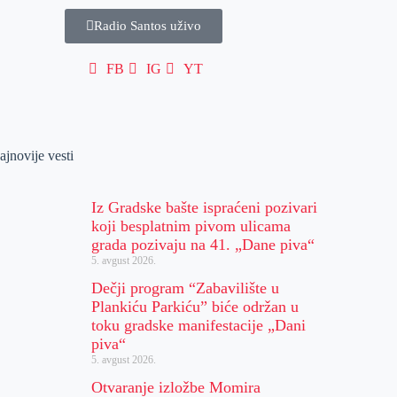
Radio Santos uživo
FB
IG
YT
ajnovije vesti
Iz Gradske bašte ispraćeni pozivari
koji besplatnim pivom ulicama
grada pozivaju na 41. „Dane piva“
5. avgust 2026.
Dečji program “Zabavilište u
Plankiću Parkiću” biće održan u
toku gradske manifestacije „Dani
piva“
5. avgust 2026.
Otvaranje izložbe Momira