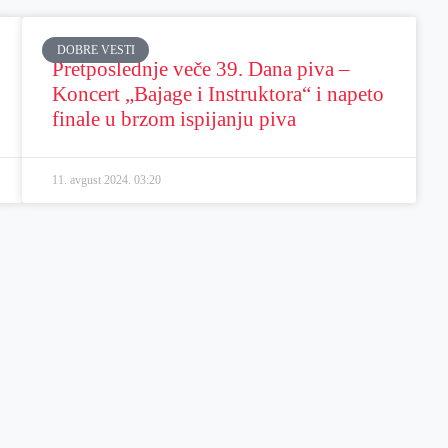
DOBRE VESTI
Pretposlednje veče 39. Dana piva –
Koncert „Bajage i Instruktora“ i napeto
finale u brzom ispijanju piva
11. avgust 2024.
03:20