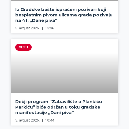
Iz Gradske bašte ispraćeni pozivari koji
besplatnim pivom ulicama grada pozivaju
na 41. „Dane piva“
5. avgust 2026.
13:36
VESTI
Dečji program “Zabavilište u Plankiću
Parkiću” biće održan u toku gradske
manifestacije „Dani piva“
5. avgust 2026.
10:44