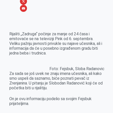
b
s
n
i
W
o
e
k
b
h
X
o
n
e
e
a
E
k
g
d
r
t
m
e
I
s
a
Rijaliti „Zadruga“ počinje za manje od 24 časa i
r
n
A
i
emitovaće se na televiziji Pink od 6. septembra.
Veliku pažnju javnosti privukle su najave učesnika, ali i
p
l
informacija da će u posebno izgrađenom gradu biti
p
jedna beba i trudnica.
Foto: Fejsbuk, Sloba Radanovic
Za sada se još uvek ne znaju imena učesnika, ali kako
smo uspeli da saznamo, biće poznati pevač iz
Zrenjanina. U pitanju je Slobodan Radanović koji će od
početka biti u rijalitiju.
On je ovu informaciju podelio sa svojim Fejsbuk
prijateljima.