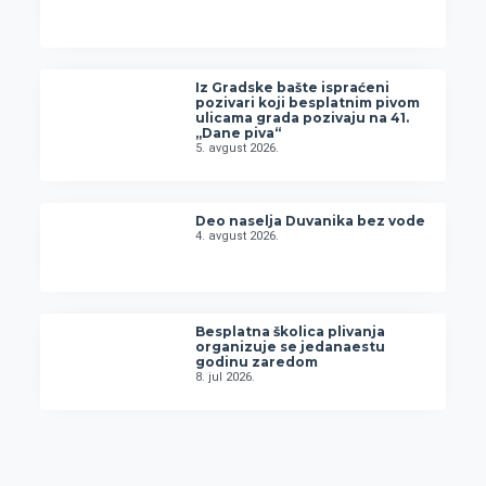
Iz Gradske bašte ispraćeni
pozivari koji besplatnim pivom
ulicama grada pozivaju na 41.
„Dane piva“
5. avgust 2026.
Deo naselja Duvanika bez vode
4. avgust 2026.
Besplatna školica plivanja
organizuje se jedanaestu
godinu zaredom
8. jul 2026.