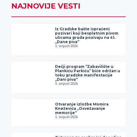
NAJNOVIJE VESTI
Iz Gradske bašte ispraćeni
pozivari koji besplatnim pivom
ulicama grada pozivaju na 41.
„Dane piva“
5. avgust 2026.
Dečji program “Zabavilište u
Plankiću Parkiću” biće održan u
toku gradske manifestacije
„Dani piva“
5. avgust 2026.
Otvaranje izložbe Momira
Kneževića „Osvežavanje
memorije“
5. avgust 2026.