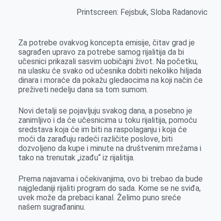
Printscreen: Fejsbuk, Sloba Radanovic
Za potrebe ovakvog koncepta emisije, čitav grad je
sagrađen upravo za potrebe samog rijalitija da bi
učesnici prikazali sasvim uobičajni život. Na početku,
na ulasku će svako od učesnika dobiti nekoliko hiljada
dinara i moraće da pokažu gledaocima na koji način će
preživeti nedelju dana sa tom sumom.
Novi detalji se pojavljuju svakog dana, a posebno je
zanimljivo i da će učesnicima u toku rijalitija, pomoću
sredstava koja će im biti na raspolaganju i koja će
moći da zarađuju radeći različite poslove, biti
dozvoljeno da kupe i minute na društvenim mrežama i
tako na trenutak „izađu“ iz rijalitija.
Prema najavama i očekivanjima, ovo bi trebao da bude
najgledaniji rijaliti program do sada. Kome se ne sviđa,
uvek može da prebaci kanal. Želimo puno sreće
našem sugrađaninu.