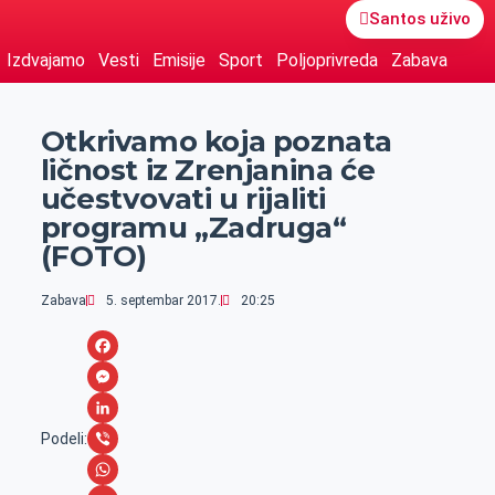
Santos uživo
Izdvajamo
Vesti
Emisije
Sport
Poljoprivreda
Zabava
Otkrivamo koja poznata
ličnost iz Zrenjanina će
učestvovati u rijaliti
programu „Zadruga“
(FOTO)
Zabava
5. septembar 2017.
20:25
F
a
M
c
e
L
Podeli:
e
s
i
V