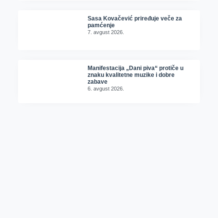
Sasa Kovačević priređuje veče za
pamćenje
7. avgust 2026.
Manifestacija „Dani piva“ protiče u
znaku kvalitetne muzike i dobre
zabave
6. avgust 2026.