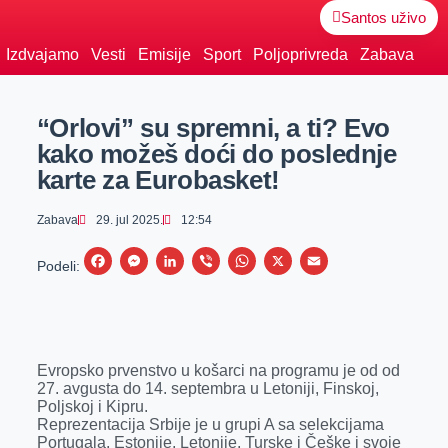
Santos uživo
Izdvajamo
Vesti
Emisije
Sport
Poljoprivreda
Zabava
“Orlovi” su spremni, a ti? Evo
kako možeš doći do poslednje
karte za Eurobasket!
Zabava
29. jul 2025.
12:54
F
M
L
V
W
X
E
Podeli:
a
e
i
i
h
m
c
s
n
b
a
a
e
s
k
e
t
i
Evropsko prvenstvo u košarci na programu je od od
b
e
e
r
s
l
27. avgusta do 14. septembra u Letoniji, Finskoj,
o
n
d
A
Poljskoj i Kipru.
Reprezentacija Srbije je u grupi A sa selekcijama
o
g
I
p
Portugala, Estonije, Letonije, Turske i Češke i svoje