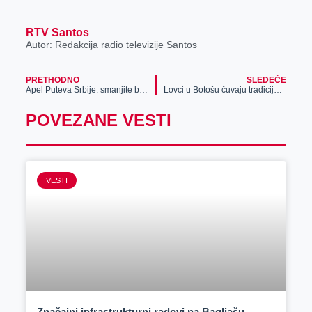
RTV Santos
Autor: Redakcija radio televizije Santos
PRETHODNO
SLEDEĆE
Apel Puteva Srbije: smanjite brzinu i poštujte signalizaciju
Lovci u Botošu čuvaju tradiciju i običaje od zaborava
POVEZANE VESTI
VESTI
Značajni infrastrukturni radovi na Bagljašu