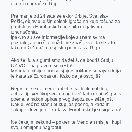
k
e
n
p
utakmice igraće u Rigi.
r
Pre manje od 24 sata selektor Srbije, Svetislav
Pešić, objavio je širi spisak igrača na koje računa za
predstojeći Eurobasket i nije bilo negativnih
iznenađenja.
Ipak, to su sve informacije koje su nam svima
poznate, a ono što možda ne znaš jeste da se vrlo
lako možeš naći na spisku putnika za Rigu.
Ako želiš, a sigurni smo da želiš, da bodriš Srbiju
UŽIVO – na pravom si mestu!
Meridian misije donose sjajne poklone, a najvrednija
je karta za Eurobasket! Kako da je osvojiš?
Registruj se na meridianbet.rs sajtu ili mobilnoj
aplikaciji, verifikuj svoj nalog i već tada dobijaš gratis
poene, a nakon uplate prvog depozita – stiže još.
Dakle, već na startu prikupljaš poene, a kada ih
sakupiš dovoljno – karta za Eurobasket je osigurana!
Ne čekaj ni sekund – pokrenite Meridian misije i kupi
svoju omiljenu nagradu!