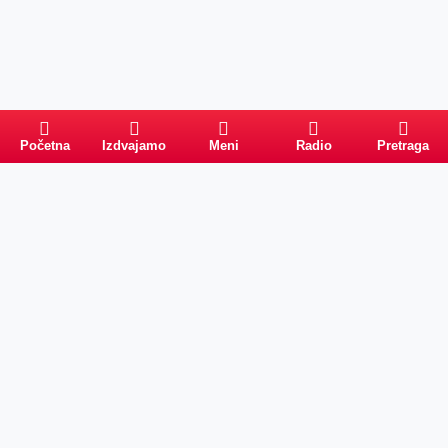
Početna
Izdvajamo
Meni
Radio
Pretraga
Pretraga
Kategorije
Ostalo
Naslovna
Izdvajamo