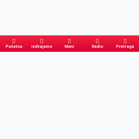
Početna
Izdvajamo
Meni
Radio
Pretraga
Pretraga
Kategorije
Ostalo
Naslovna
Izdvajamo