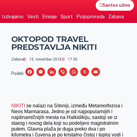
Santos uživo
Izdvajamo
Vesti
Emisije
Sport
Poljoprivreda
Zabava
OKTOPOD TRAVEL
PREDSTAVLJA NIKITI
Zabava
15. novembar 2018.
17:30
F
M
L
V
W
X
E
Podeli:
a
e
i
i
h
m
c
s
n
b
a
a
e
s
k
e
t
i
NIKITI
se nalazi na Sitoniji, između Metamorfozisa i
b
e
e
r
s
l
Neos Marmarasa. Jedno je od najpopularnijih i
o
n
d
A
najdinamičnijih mesta na Halkidikiju, sastoji se iz
starog i novog dela koji su podeljeni magistralnim
o
g
I
p
putem. Glavna plaža je duga preko dva i po
k
e
n
p
kilometra i čuvena je po kristalno čistoj i toploj vodi i