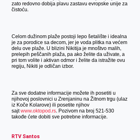
r
zato redovno dobija plavu zastavu evropske unije za
čistoću.
Celom dužinom plaže postoji lepo šetalište i idealna
je za porodice sa decom, jer je voda plitka na većem
delu ove plaže. U blizini Nikitija je mnoštvo malih,
prelepih peščanih plaža, pa ako želite da uživate, a
pri tom volite i aktivan odmor i želite da istražite ovu
regiju, Nikiti je odličan izbor.
Za sve dodatne informacije možete ih posetiti u
njihovoj poslovnici u Zrenjaninu na Žitnom trgu (ulaz
iz Koče Kolarove) ili posetite njihov
sajt
www.oktopod.rs
. Pozivom na broj 521-530
takođe ćete dobiti sve potrebne informacije.
RTV Santos