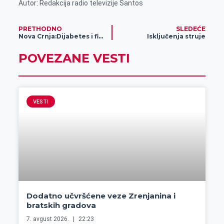
Autor: Redakcija radio televizije Santos
PRETHODNO
SLEDEĆE
Nova Crnja:Dijabetes i fizička aktivnost
Isključenja struje
POVEZANE VESTI
VESTI
Dodatno učvršćene veze Zrenjanina i
bratskih gradova
7. avgust 2026.
22:23