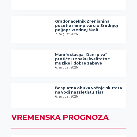
Gradonačelnik Zrenjanina
posetio mini-pivaru u Srednjoj
poljoprivrednoj školi
7. avgust 2026.
Manifestacija „Dani piva“
protiče u znaku kvalitetne
muzike i dobre zabave
6. avgust 2026.
Besplatna obuka vožnje skutera
na vodi na Izletištu Tisa
6. avgust 2026.
VREMENSKA PROGNOZA