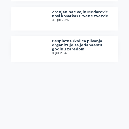
Zrenjaninac Vojin Medarević
novi košarkaš Crvene zvezde
30. jul 2026.
Besplatna školica plivanja
organizuje se jedanaestu
godinu zaredom
8. jul 2026.