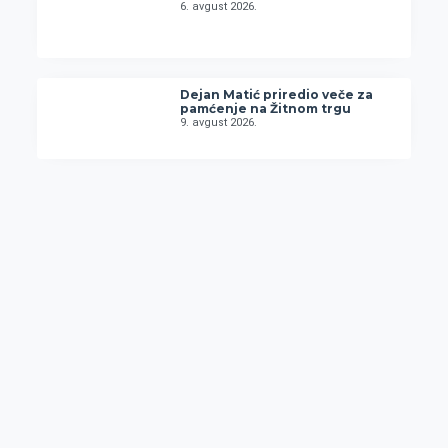
6. avgust 2026.
Dejan Matić priredio veče za
pamćenje na Žitnom trgu
9. avgust 2026.