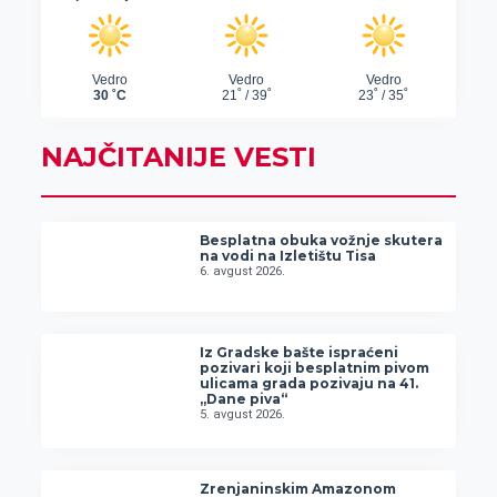
NAJČITANIJE VESTI
Besplatna obuka vožnje skutera
na vodi na Izletištu Tisa
6. avgust 2026.
Iz Gradske bašte ispraćeni
pozivari koji besplatnim pivom
ulicama grada pozivaju na 41.
„Dane piva“
5. avgust 2026.
Zrenjaninskim Amazonom