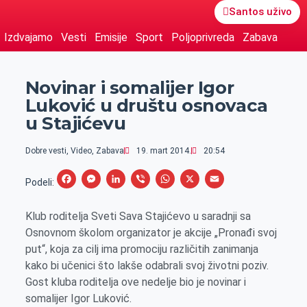
Santos uživo
Izdvajamo
Vesti
Emisije
Sport
Poljoprivreda
Zabava
Novinar i somalijer Igor
Luković u društu osnovaca
u Stajićevu
Dobre vesti
,
Video
,
Zabava
19. mart 2014.
20:54
F
M
L
V
W
X
E
Podeli:
a
e
i
i
h
m
Klub roditelja Sveti Sava Stajićevo u saradnji sa
c
s
n
b
a
a
Osnovnom školom organizator je akcije „Pronađi svoj
e
s
k
e
t
i
put“, koja za cilj ima promociju različitih zanimanja
b
e
e
r
s
l
kako bi učenici što lakše odabrali svoj životni poziv.
o
n
d
A
Gost kluba roditelja ove nedelje bio je novinar i
o
g
I
p
somalijer Igor Luković.