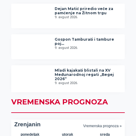
Dejan Matić priredio veče za
pamćenje na Žitnom trgu
9. avgust 2026.
Gospon Tamburaši i tambure
poj…
9. avgust 2026.
Mladi kajakaši blistali na XV
Međunarodnoj regati „Begej
2026“
9. avgust 2026.
VREMENSKA PROGNOZA