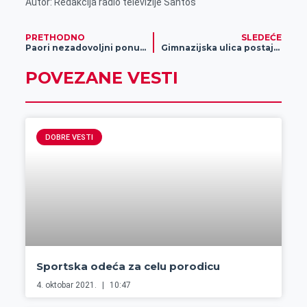
Autor: Redakcija radio televizije Santos
PRETHODNO
SLEDEĆE
Paori nezadovoljni ponudom uljare
Gimnazijska ulica postaje pešačka zona (Video)
POVEZANE VESTI
DOBRE VESTI
Sportska odeća za celu porodicu
4. oktobar 2021.
10:47