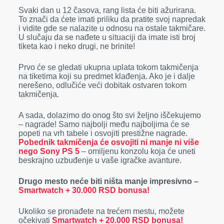
Svaki dan u 12 časova, rang lista će biti ažurirana.
To znači da ćete imati priliku da pratite svoj napredak
i vidite gde se nalazite u odnosu na ostale takmičare.
U slučaju da se nađete u situaciji da imate isti broj
tiketa kao i neko drugi, ne brinite!
Prvo će se gledati ukupna uplata tokom takmičenja
na tiketima koji su predmet klađenja. Ako je i dalje
nerešeno, odlučiće veći dobitak ostvaren tokom
takmičenja.
A sada, dolazimo do onog što svi željno iščekujemo
– nagrade! Samo najbolji među najboljima će se
popeti na vrh tabele i osvojiti prestižne nagrade.
Pobednik takmičenja će osvojiti ni manje ni više
nego
Sony PS 5
– omiljenu konzolu koja će uneti
beskrajno uzbuđenje u vaše igračke avanture.
Drugo mesto neće biti ništa manje impresivno –
Smartwatch + 30.000 RSD bonusa!
Ukoliko se pronađete na trećem mestu, možete
očekivati
Smartwatch + 20.000 RSD bonusa!