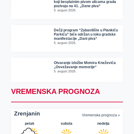
koji besplatnim pivom ulicama grada
pozivaju na 41. „Dane piva“
5. avgust 2026.
Dečji program “Zabavilište u Plankiću
Parkiću” biće održan u toku gradske
manifestacije „Dani piva“
5. avgust 2026.
Otvaranje izložbe Momira Kneževića
„Osvežavanje memorije“
5. avgust 2026.
VREMENSKA PROGNOZA