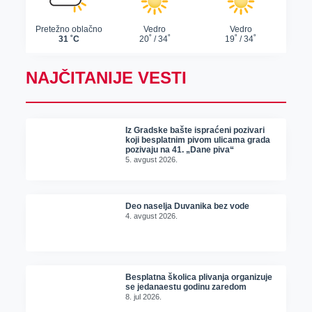
NAJČITANIJE VESTI
Iz Gradske bašte ispraćeni pozivari
koji besplatnim pivom ulicama grada
pozivaju na 41. „Dane piva“
5. avgust 2026.
Deo naselja Duvanika bez vode
4. avgust 2026.
Besplatna školica plivanja organizuje
se jedanaestu godinu zaredom
8. jul 2026.