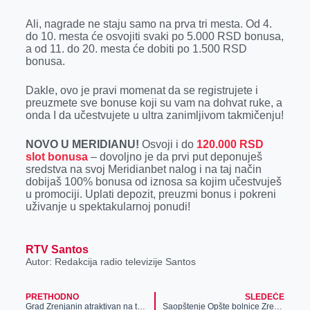
Ali, nagrade ne staju samo na prva tri mesta. Od 4.
do 10. mesta će osvojiti svaki po 5.000 RSD bonusa,
a od 11. do 20. mesta će dobiti po 1.500 RSD
bonusa.
Dakle, ovo je pravi momenat da se registrujete i
preuzmete sve bonuse koji su vam na dohvat ruke, a
onda I da učestvujete u ultra zanimljivom takmičenju!
NOVO U MERIDIANU!
Osvoji i do
120.000 RSD
slot bonusa
– dovoljno je da prvi put deponuješ
sredstva na svoj Meridianbet nalog i na taj način
dobijaš 100% bonusa od iznosa sa kojim učestvuješ
u promociji. Uplati depozit, preuzmi bonus i pokreni
uživanje u spektakularnoj ponudi!
RTV Santos
Autor: Redakcija radio televizije Santos
PRETHODNO
SLEDEĆE
Grad Zrenjanin atraktivan na turističkoj mapi Srbije
Saopštenje Opšte bolnice Zrenjanin