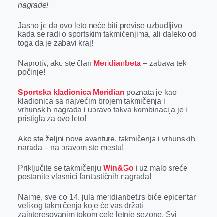
o
n
d
A
nagrade!
o
g
I
p
Jasno je da ovo leto neće biti previse uzbudljivo
k
e
n
p
kada se radi o sportskim takmičenjima, ali daleko od
toga da je zabavi kraj!
r
Naprotiv, ako ste član
Meridianbeta
– zabava tek
počinje!
Sportska kladionica Meridian
poznata je kao
kladionica sa najvećim brojem takmičenja i
vrhunskih nagrada i upravo takva kombinacija je i
pristigla za ovo leto!
Ako ste željni nove avanture, takmičenja i vrhunskih
narada – na pravom ste mestu!
Priključite se takmičenju
Win&Go
i uz malo sreće
postanite vlasnici fantastičnih nagrada!
Naime, sve do 14. jula meridianbet.rs biće epicentar
velikog takmičenja koje će vas držati
zainteresovanim tokom cele letnje sezone. Svi