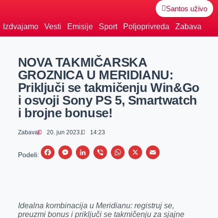
Santos uživo
Izdvajamo
Vesti
Emisije
Sport
Poljoprivreda
Zabava
NOVA TAKMIČARSKA
GROZNICA U MERIDIANU:
Priključi se takmičenju Win&Go
i osvoji Sony PS 5, Smartwatch
i brojne bonuse!
Zabava
20. jun 2023.
14:23
F
M
L
V
W
X
E
Podeli:
a
e
i
i
h
m
c
s
n
b
a
a
e
s
k
e
t
i
Idealna kombinacija u Meridianu: registruj se,
b
e
e
r
s
l
preuzmi bonus i priključi se takmičenju za sjajne