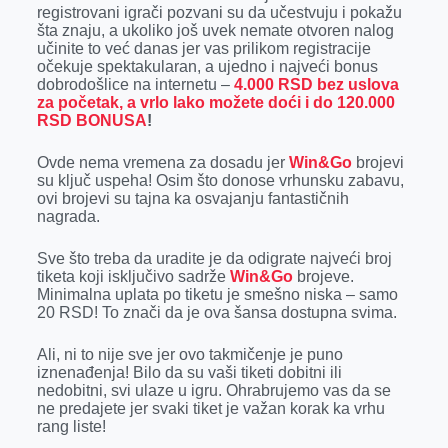
registrovani igrači pozvani su da učestvuju i pokažu
šta znaju, a ukoliko još uvek nemate otvoren nalog
učinite to već danas jer vas prilikom registracije
očekuje spektakularan, a ujedno i najveći bonus
dobrodošlice na internetu –
4.000 RSD bez uslova
za početak, a vrlo lako možete doći i do 120.000
RSD BONUSA
!
Ovde nema vremena za dosadu jer
Win&Go
brojevi
su ključ uspeha! Osim što donose vrhunsku zabavu,
ovi brojevi su tajna ka osvajanju fantastičnih
nagrada.
Sve što treba da uradite je da odigrate najveći broj
tiketa koji isključivo sadrže
Win&Go
brojeve.
Minimalna uplata po tiketu je smešno niska – samo
20 RSD! To znači da je ova šansa dostupna svima.
Ali, ni to nije sve jer ovo takmičenje je puno
iznenađenja! Bilo da su vaši tiketi dobitni ili
nedobitni, svi ulaze u igru. Ohrabrujemo vas da se
ne predajete jer svaki tiket je važan korak ka vrhu
rang liste!