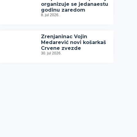
organizuje se jedanaestu
godinu zaredom
8. jul 2026.
Zrenjaninac Vojin
Medarević novi košarkaš
Crvene zvezde
30. jul 2026.