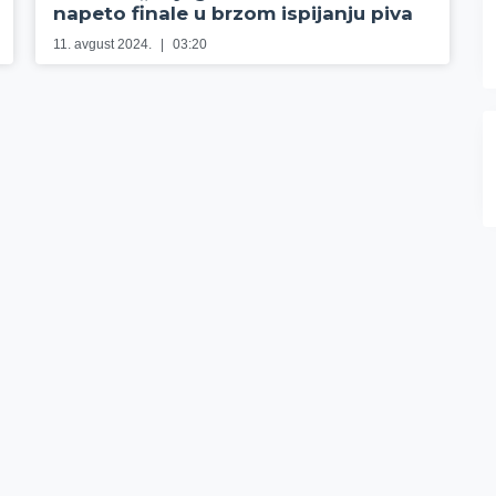
napeto finale u brzom ispijanju piva
11. avgust 2024.
03:20