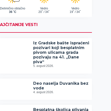
AJČITANIJE VESTI
Iz Gradske bašte ispraćeni
pozivari koji besplatnim
pivom ulicama grada
pozivaju na 41. „Dane
piva“
5. avgust 2026.
Deo naselja Duvanika bez
vode
4. avgust 2026.
Besplatna školica plivanja