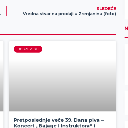
SLEDEĆE
 dela u odnosu na 2013
Vredna stvar na prodaji u Zrenjaninu (foto)
N
DOBRE VESTI
Pretposlednje veče 39. Dana piva –
Koncert „Bajage i Instruktora“ i