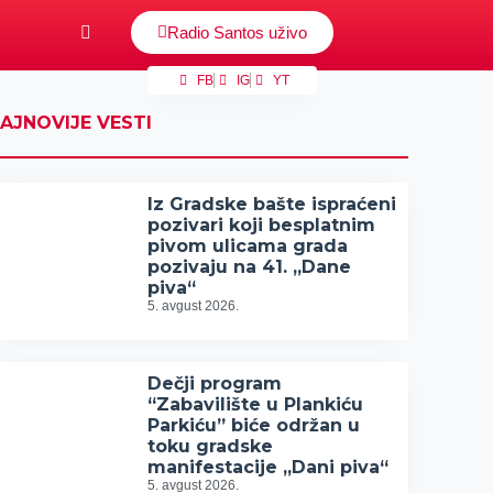
Radio Santos uživo
FB
IG
YT
AJNOVIJE VESTI
Iz Gradske bašte ispraćeni
pozivari koji besplatnim
pivom ulicama grada
pozivaju na 41. „Dane
piva“
5. avgust 2026.
Dečji program
“Zabavilište u Plankiću
Parkiću” biće održan u
toku gradske
manifestacije „Dani piva“
5. avgust 2026.