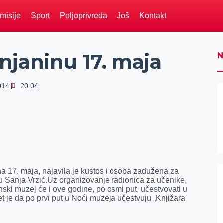
misije
Sport
Poljoprivreda
Još
Kontakt
njaninu 17. maja
N
014.
20:04
 17. maja, najavila je kustos i osoba zadužena za
Sanja Vrzić.Uz organizovanje radionica za učenike,
inski muzej će i ove godine, po osmi put, učestvovati u
t je da po prvi put u Noći muzeja učestvuju „Knjižara