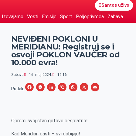
Santos uživo
Izdvajamo
Vesti
Emisije
Sport
Poljoprivreda
Zabava
NEVIĐENI POKLONI U
MERIDIANU: Registruj se i
osvoji POKLON VAUČER od
10.000 evra!
Zabava
16. maj 2024.
16:16
F
M
L
V
W
X
E
Podeli:
a
e
i
i
h
m
c
s
n
b
a
a
e
s
k
e
t
i
Opremi svoj stan gotovo besplatno!
b
e
e
r
s
l
o
n
d
A
Kad Meridian časti – svi dobijaju!