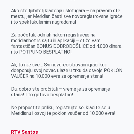
o
g
I
p
Ako ste ljubitelj klađenja i slot igara – na pravom ste
k
e
n
p
mestu, jer Meridian časti sve novoregistrovane igrače
r
i to spektakularnim nagradama!
Za početak, odmah nakon registracije na
meridianbet.rs sajtu ili aplikaciji – stiže vam
fantastičan BONUS DOBRODOŠLICE od 4.000 dinara
i to POTPUNO BESPLATNO!
Ali, to nije sve… Svi novoregistrovani igrači koji
ddeponuju svoj novac ulaze u trku da osvoje POKLON
VAUČER na 10.000 evra za opremanje stana!
Da, dobro ste pročitali – vreme je za opremanje
stana! I to gotovo besplatno!
Ne propustite priliku, registrujte se, kladite se u
Meridianu i osvojite poklon vaučer od 10.000 evra!
RTV Santos