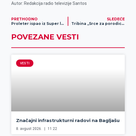
Autor: Redakcija radio televizije Santos
PRETHODNO
SLEDEĆE
Proleter ispao iz Super lige
Tribina „Srce za porodicu“ na Međunarodni dan porodice
POVEZANE VESTI
VESTI
Značajni infrastrukturni radovi na Bagljašu
8. avgust 2026.
11:22